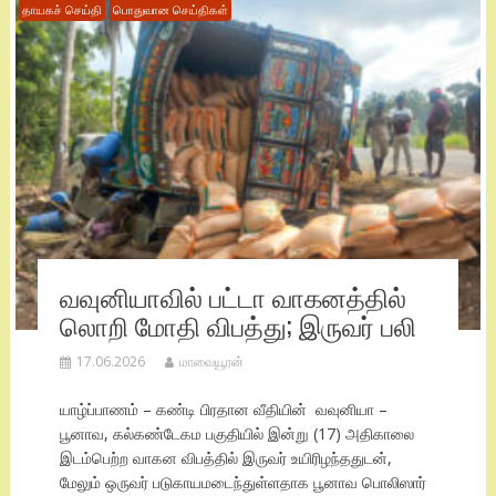
தாயகச் செய்தி
பொதுவான செய்திகள்
வவுனியாவில் பட்டா வாகனத்தில்
லொறி மோதி விபத்து; இருவர் பலி
17.06.2026
மாவையூரன்
யாழ்ப்பாணம் – கண்டி பிரதான வீதியின் வவுனியா –
பூனாவ, கல்கண்டேகம பகுதியில் இன்று (17) அதிகாலை
இடம்பெற்ற வாகன விபத்தில் இருவர் உயிரிழந்ததுடன்,
மேலும் ஒருவர் படுகாயமடைந்துள்ளதாக பூனாவ பொலிஸார்