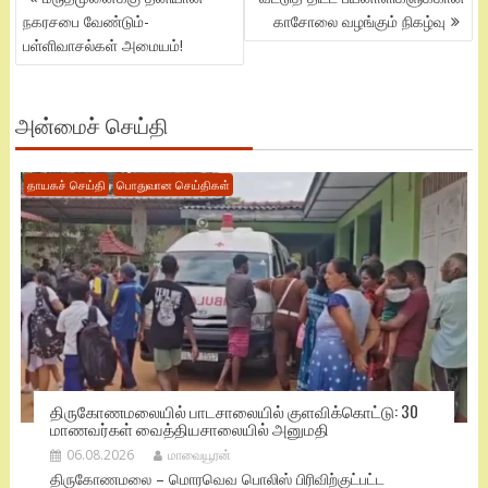
NAVIGATION
நகரசபை வேண்டும்-
காசோலை வழங்கும் நிகழ்வு
பள்ளிவாசல்கள் அமையம்!
அன்மைச் செய்தி
தாயகச் செய்தி
பொதுவான செய்திகள்
திருகோணமலையில் பாடசாலையில் குளவிக்கொட்டு: 30
மாணவர்கள் வைத்தியசாலையில் அனுமதி
06.08.2026
மாவையூரன்
திருகோணமலை – மொரவெவ பொலிஸ் பிரிவிற்குட்பட்ட