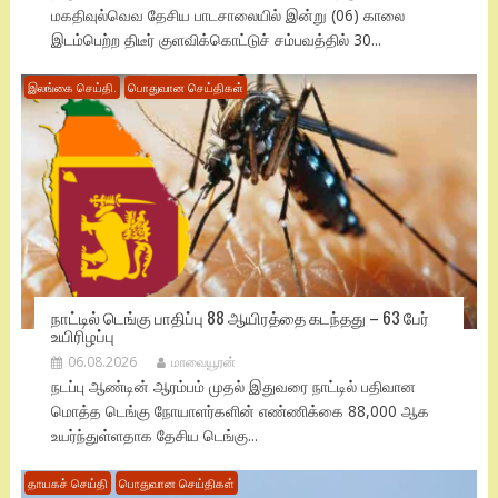
மகதிவுல்வெவ தேசிய பாடசாலையில் இன்று (06) காலை
இடம்பெற்ற திடீர் குளவிக்கொட்டுச் சம்பவத்தில் 30...
இலங்கை செய்தி.
பொதுவான செய்திகள்
நாட்டில் டெங்கு பாதிப்பு 88 ஆயிரத்தை கடந்தது – 63 பேர்
உயிரிழப்பு
06.08.2026
மாவையூரன்
நடப்பு ஆண்டின் ஆரம்பம் முதல் இதுவரை நாட்டில் பதிவான
மொத்த டெங்கு நோயாளர்களின் எண்ணிக்கை 88,000 ஆக
உயர்ந்துள்ளதாக தேசிய டெங்கு...
தாயகச் செய்தி
பொதுவான செய்திகள்