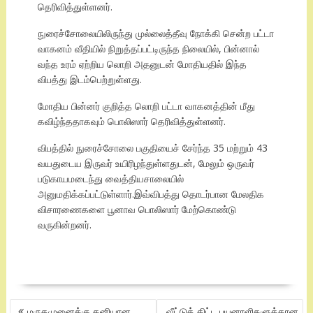
தெரிவித்துள்ளனர்.
நுரைச்சோலையிலிருந்து முல்லைத்தீவு நோக்கி சென்ற பட்டா
வாகனம் வீதியில் நிறுத்தப்பட்டிருந்த நிலையில், பின்னால்
வந்த உரம் ஏற்றிய லொறி அதனுடன் மோதியதில் இந்த
விபத்து இடம்பெற்றுள்ளது.
மோதிய பின்னர் குறித்த லொறி பட்டா வாகனத்தின் மீது
கவிழ்ந்ததாகவும் பொலிஸார் தெரிவித்துள்ளனர்.
விபத்தில் நுரைச்சோலை பகுதியைச் சேர்ந்த 35 மற்றும் 43
வயதுடைய இருவர் உயிரிழந்துள்ளதுடன், மேலும் ஒருவர்
படுகாயமடைந்து வைத்தியசாலையில்
அனுமதிக்கப்பட்டுள்ளார்.இவ்விபத்து தொடர்பான மேலதிக
விசாரணைகளை பூனாவ பொலிஸார் மேற்கொண்டு
வருகின்றனர்.
POST
மருதமுனைக்கு தனியான
வீட்டுத் திட்ட பயனாளிகளுக்கான