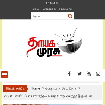
Skip
07.08.2026
to
முகப்பு
தொடர்புக்கு
எம்மைப்பற்றி
content
நீங்கள் இங்கே
Home
பொதுவான செய்திகள்
வவுனியாவில் பட்டா வாகனத்தில் லொறி மோதி விபத்து; இருவர் பலி