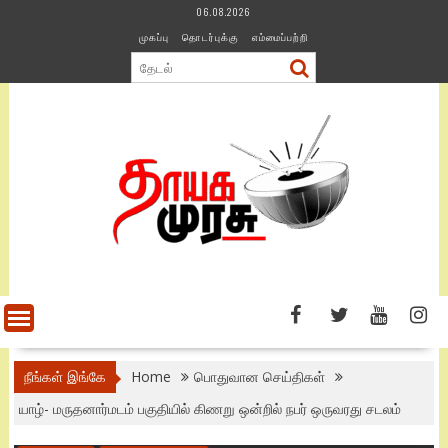
Skip
06.08.2026
to
முகப்பு
தொடர்புக்கு
எம்மைப்பற்றி
content
நீங்கள் இங்கே
Home
பொதுவான செய்திகள்
யாழ்- மருதனார்மடம் பகுதியில் கிணறு ஒன்றில் நபர் ஒருவரது சடலம்