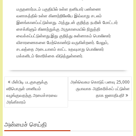
மருதனார்மடம் பகுதியில் உள்ள தனியார் பண்ணை
வளாகத்தில் உள்ள கிணற்றிலேயே இவ்வாறு சடலம்
இனங்கானப்பட்டுள்ளது. அத்துடன் குறித்த நபரின் மோட்டார்
சைக்கிளும் கிணற்றுக்கு அருகாமையில் நிறுத்தி
வைக்கப்பட்டுள்ளது.இது குறித்து சுன்னாகம் பொலிஸார்
விசாரணைகளை மேற்கொண்டு வருகின்றனர். மேலும்,
சடலத்தை அடையாளம் காட்ட உதவுமாறு பொலிஸார்
மக்களிடம் கோரிக்கை விடுத்துள்ளனர்.
POST
மீன்பிடி படகுகளுக்கு
அஸ்வெசும கொடுப் பனவு 25,000
NAVIGATION
எரிபொருள் மானியம்
ருபாவாக அதிகரிக்கப் பட்டுள்ள
வழங்குவதற்கு அமைச்சரவை
தாக ஜனாதிபதி!
அங்கீகாரம்
அன்மைச் செய்தி