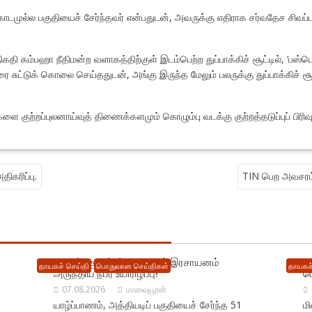
ல்ல பகுதியைச் சேர்ந்தவர் என்பதுடன், அவருக்கு எதிராக சர்வதேச சிவப்பு 
.
ி கம்பஹா நீதிமன்ற வளாகத்திற்குள் இடம்பெற்ற துப்பாக்கிச் சூட்டில், ‘பஸ்
ை சுட்டுக் கொலை செய்ததுடன், அங்கு இருந்த மேலும் பலருக்கு துப்பாக்கிச் சூ
ற்றப்புலனாய்வுத் திணைக்களமும் கொழும்பு வடக்கு குற்றத்தடுப்புப் பிரிவ
ிகரிப்பு.
TIN பெற அவசரம் 
யாழில் : குடும்பப் தகராறால் இரசாயனம்
ம
தாயகச் செய்தி
பொதுவான செய்திகள்
தாயகச்
அருந்திய நபர் உயிரிழப்பு!
ப
07.08.2026
மாவையூரன்
யாழ்ப்பாணம், அத்தியடிப் பகுதியைச் சேர்ந்த 51
ம