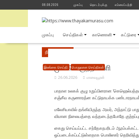
Skip
08.08.2026
முகப்பு
தொடர்புக்கு
எம்மைப்பற்றி
to
content
முகப்பு
செய்திகள்
காணொளி
கட்டுரை
நீங்கள் இங்கே
Home
பொதுவான செய்திகள்
முக்கிய குற்றவாளி
இலங்கை செய்தி.
பொதுவான செய்திகள்
26.06.2026
மாவையூரன்
பாதாள உலகக் குழு உறுப்பினரான ‘கெஹெல்பத்தர 
சஞ்சீவ கருணாரத்ன கட்டுநாயக்க பண்டாரநாயக்
மலேசியாவில் தங்கியிருந்த அவர், அந்நாட்டு பா
விமான நிலையத்தை வந்தடைந்தபோதே குற்றப்ப
கைது செய்யப்பட்ட சந்தேகநபரிடம் ஆரம்பக்கட்ட 
ஒப்படைக்கப்பட்டுள்ளதாக பொலிஸார் தெரிவித்து