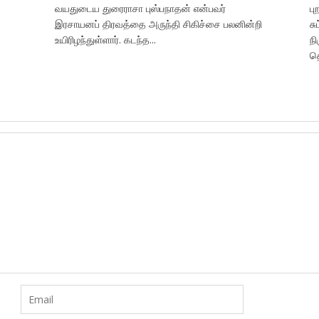
வயதுடைய துரைராசா புஸ்பநாதன் என்பவர்
ப
இரசாயனப் திரவத்தை அருந்தி சிகிச்சை பலனின்றி
சு
உயிரிழந்துள்ளார். கடந்த...
நி
தொ