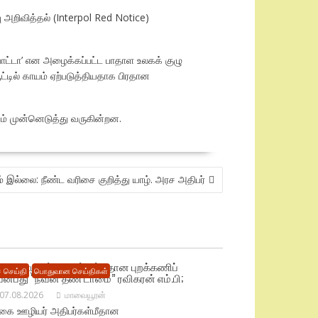
அறிவித்தல் (Interpol Red Notice)
பொட்டா’ என அழைக்கப்பட்ட பாதாள உலகக் குழு
ட்டில் காயம் ஏற்படுத்தியதாக பிரதான
ும் முன்னெடுத்து வருகின்றன.
இல்லை: நீண்ட வரிசை குறித்து யாழ். அரச அதிபர்
ிகை ஊழியர் அதிபர்கள்மீதான புறக்கணிப்
 செய்தி
பொதுவான செய்திகள்
ென்பது “நவீன தீண் டாமை” ரவிகரன் எம்.பி;
07.08.2026
மாவையூரன்
ிகை ஊழியர் அதிபர்கள்மீதான