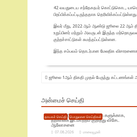
42 வயதுடைய சந்தேகநபர் கொட்டுகொட, யாகொடமு
பிறப்பிக்கப்பட்டிருந்ததாக தெரிவிக்கப்பட்டுள்ளது
இவர் மீது, 2022 ஆம் ஆண்டு ஜூலை 22 ஆம் திகத
உறுப்பினர் மற்றும் அவருடன் இருந்த மற்றொருவர
குற்றச்சாட்டுகள் சுமத்தப்பட்டுள்ளன.
இந்த சம்பவம் தொடர்பான மேலதிக விசாரணைகளை கு
POST
ஜூலை 1ஆம் திகதி முதல் பேருந்து கட்டணங்கள் அத
NAVIGATION
அன்மைச் செய்தி
புதிய கட்டுமான நடவடிக்கை களுக்காக,
தாயகச் செய்தி
பொதுவான செய்திகள்
தற்காலிக இடமாற்றம் குறித்து விசேட
ஆலோசனை
07.08.2026
மாவையூரன்