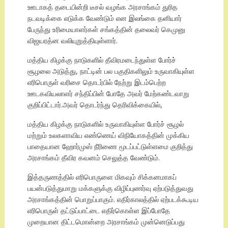
ஊடாகத் தடையின்றி டீசல் வழங்க அரசாங்கம் துரித
நடவடிக்கை எடுக்க வேண்டும் என இலங்கை தனியார்
பேருந்து உரிமையாளர்கள் சங்கத்தின் தலைவர் கெமுனு
விஜயரத்ன வலியுறுத்தியுள்ளார்.
மத்திய கிழக்கு நாடுகளில் தீவிரமடைந்துள்ள போர்ச்
சூழலை அடுத்து, நாட்டின் பல பகுதிகளிலும் உருவாகியுள்ள
எரிபொருள் வரிசை தொடர்பில் நேற்று இடம்பெற்ற
ஊடகவியலாளர் சந்திப்பின் போதே அவர் மேற்கண்டவாறு
குறிப்பிட்டார்.அவர் தொடர்ந்து தெரிவிக்கையில்,
மத்திய கிழக்கு நாடுகளில் உருவாகியுள்ள போர்ச் சூழல்
மற்றும் உலகளாவிய எண்ணெய் விநியோகத்தின் முக்கிய
பாதையான ஹோர்முஸ் நீரிணை மூடப்பட்டுள்ளமை குறித்து
அரசாங்கம் தீவிர கவனம் செலுத்த வேண்டும்.
இத்தருணத்தில் எரிபொருளை மிகவும் சிக்கனமாகப்
பயன்படுத்துமாறு மக்களுக்கு விழிப்புணர்வு ஏற்படுத்துவது
அரசாங்கத்தின் பொறுப்பாகும். எதிர்காலத்தில் ஏற்படக்கூடிய
எரிபொருள் தட்டுப்பாட்டை எதிர்கொள்ள இப்போதே
முறையான திட்டமொன்றை அரசாங்கம் முன்னெடுப்பது