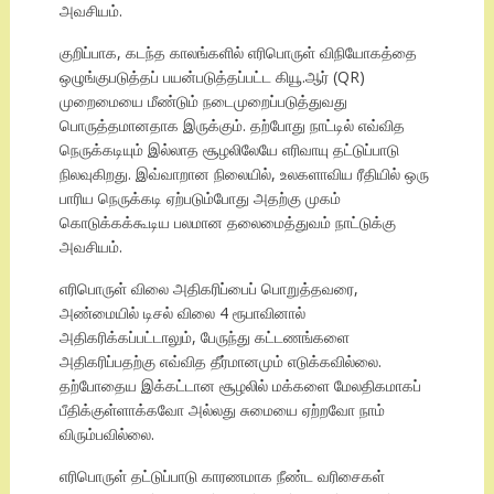
அவசியம்.
குறிப்பாக, கடந்த காலங்களில் எரிபொருள் விநியோகத்தை
ஒழுங்குபடுத்தப் பயன்படுத்தப்பட்ட கியூ.ஆர் (QR)
முறைமையை மீண்டும் நடைமுறைப்படுத்துவது
பொருத்தமானதாக இருக்கும். தற்போது நாட்டில் எவ்வித
நெருக்கடியும் இல்லாத சூழலிலேயே எரிவாயு தட்டுப்பாடு
நிலவுகிறது. இவ்வாறான நிலையில், உலகளாவிய ரீதியில் ஒரு
பாரிய நெருக்கடி ஏற்படும்போது அதற்கு முகம்
கொடுக்கக்கூடிய பலமான தலைமைத்துவம் நாட்டுக்கு
அவசியம்.
எரிபொருள் விலை அதிகரிப்பைப் பொறுத்தவரை,
அண்மையில் டிசல் விலை 4 ரூபாவினால்
அதிகரிக்கப்பட்டாலும், பேருந்து கட்டணங்களை
அதிகரிப்பதற்கு எவ்வித தீர்மானமும் எடுக்கவில்லை.
தற்போதைய இக்கட்டான சூழலில் மக்களை மேலதிகமாகப்
பீதிக்குள்ளாக்கவோ அல்லது சுமையை ஏற்றவோ நாம்
விரும்பவில்லை.
எரிபொருள் தட்டுப்பாடு காரணமாக நீண்ட வரிசைகள்