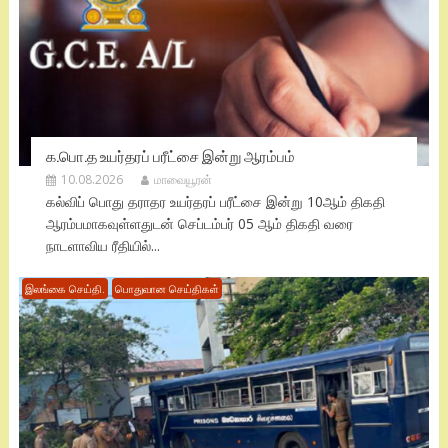
க.பொ.த உயர்தரப் பரீட்சை இன்று ஆரம்பம்
10.08.2026
மாவையூரன்
கல்விப் பொது தராதர உயர்தரப் பரீட்சை இன்று 10ஆம் திகதி
ஆரம்பமாகவுள்ளதுடன் செப்டம்பர் 05 ஆம் திகதி வரை
நாடளாவிய ரீதியில்...
இலங்கை செய்தி.
பொதுவான செய்திகள்