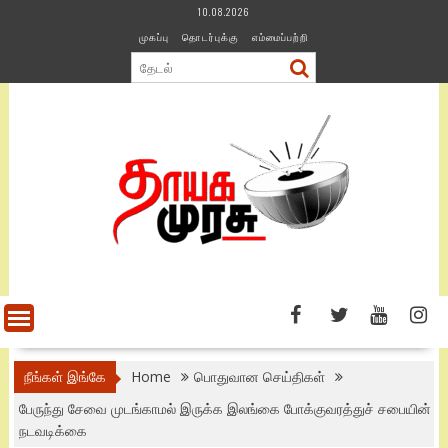
Skip
10.08.2026
to
முகப்பு
தொடர்புக்கு
எம்மைப்பற்றி
content
நீங்கள் இங்கே
Home
பொதுவான செய்திகள்
பேருந்து சேவை முடங்காமல் இருக்க இலங்கை போக்குவரத்துச் சபையின்
நடவடிக்கை