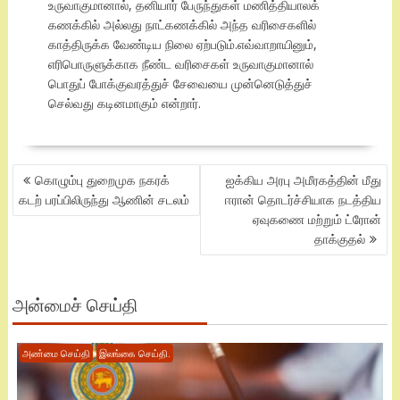
உருவாகுமானால், தனியார் பேருந்துகள் மணித்தியாலக்
கணக்கில் அல்லது நாட்கணக்கில் அந்த வரிசைகளில்
காத்திருக்க வேண்டிய நிலை ஏற்படும்.எவ்வாறாயினும்,
எரிபொருளுக்காக நீண்ட வரிசைகள் உருவாகுமானால்
பொதுப் போக்குவரத்துச் சேவையை முன்னெடுத்துச்
செல்வது கடினமாகும் என்றார்.
POST
கொழும்பு துறைமுக நகரக்
ஐக்கிய அரபு அமீரகத்தின் மீது
NAVIGATION
கடற் பரப்பிலிருந்து ஆணின் சடலம்
ஈரான் தொடர்ச்சியாக நடத்திய
ஏவுகணை மற்றும் ட்ரோன்
தாக்குதல்
அன்மைச் செய்தி
அண்மை செய்தி
இலங்கை செய்தி.