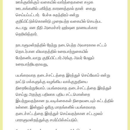
ஊக்குவிக்கும் வகையில் வார்த்தைகளை சமூக
ஊடகங்களில் பகிர்ந்த காரணத்தால் தான் கைது
செய்யப்பட்டார். பேச்சு சுதந்திரம் என்று
குறிப்பிட்டுக்கொண்டு முறையற்ற வகையில் செயற்பட
கூடாது என நீதி அமைச்சர் ஹர்ஷன நாணயக்கார
தெரிவித்தார்.
நாடாளுமன்றத்தில் நேற்று நடைபெற்ற அவசரகால சட்டம்
தொடர்பான விவாதத்தில் உரையாற்றுகையில்
மேற்கண்டவாறு குறிப்பிட்டார்.அங்கு அவர் மேலும்
உரையாற்றியதாவது,
பயங்கரவாத தடைச்சட்டத்தை இரத்துச் செய்வோம் என்று
நாட்டு மக்களுக்கு வழங்கிய வாக்குறுதியை
நிறைவேற்றுவோம். பயங்கரவாத தடைச்சட்டத்தை இரத்துச்
செய்து அதற்கு பதிலாக புதிய சட்டமொன்றை
இயற்றுவதற்கான நடவடிக்கைகள் நிறைவடையும் கட்டத்தில்
உள்ளன. இன்னும் ஓரிரு மாதங்களில் பயங்கரவாத
தடைச்சட்டத்தை இரத்துச் செய்வதற்கான சட்டமூலம்
பாராளுமன்றத்துக்கு சமர்ப்பிக்கப்படும்.