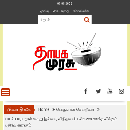
Skip
07.08.2026
to
முகப்பு
தொடர்புக்கு
எம்மைப்பற்றி
content
நீங்கள் இங்கே
Home
பொதுவான செய்திகள்
பாடல் பாடியதால் கைது இல்லை; விடுதலைப் புலிகளை ஊக்குவிக்கும்
பதிவே காரணம்