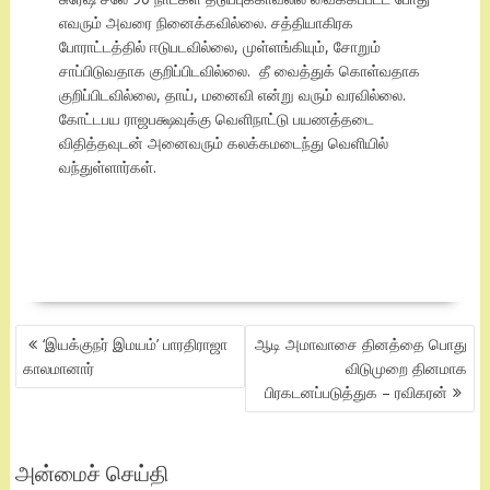
எவரும் அவரை நினைக்கவில்லை. சத்தியாகிரக
போராட்டத்தில் ஈடுபடவில்லை, முள்ளங்கியும், சோறும்
சாப்பிடுவதாக குறிப்பிடவில்லை. தீ வைத்துக் கொள்வதாக
குறிப்பிடவில்லை, தாய், மனைவி என்று வரும் வரவில்லை.
கோட்டபய ராஜபக்ஷவுக்கு வெளிநாட்டு பயணத்தடை
விதித்தவுடன் அனைவரும் கலக்கமடைந்து வெளியில்
வந்துள்ளார்கள்.
POST
‘இயக்குநர் இமயம்’ பாரதிராஜா
ஆடி அமாவாசை தினத்தை பொது
NAVIGATION
காலமானார்
விடுமுறை தினமாக
பிரகடனப்படுத்துக – ரவிகரன்
அன்மைச் செய்தி