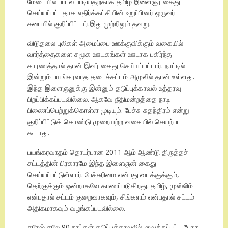
மேடையில் பாடல் பாடியதற்காக தமிழ் இளைஞர் கைது
செய்யப்பட்டதாக எதிர்க்கட்சியின் உறுப்பினர் ஒருவர்
சபையில் குறிப்பிட்டார்.இது முற்றிலும் தவறு.
விடுதலை புலிகள் அமைப்பை ஊக்குவிக்கும் வகையில்
வார்த்தைகளை சமூக ஊடகங்கள் ஊடாக பகிர்ந்த
காரணத்தால் தான் இவர் கைது செய்யப்பட்டார். நாட்டில்
இன்றும் பயங்கரவாத தடைச்சட்டம் அமுலில் தான் உள்ளது.
இந்த இளைஞனுக்கு இன்னும் தடுப்புக்காவல் உத்தரவு
பிறப்பிக்கப்படவில்லை. ஆகவே நீதிமன்றத்தை நாடி
பிணைப்பெற்றுக்கொள்ள முடியும். பேச்சு சுதந்திரம் என்று
குறிப்பிட்டுக் கொண்டு முறையற்ற வகையில் செயற்பட
கூடாது.
பயங்கரவாதம் தொடர்பான 2011 ஆம் ஆண்டு திருத்தச்
சட்டத்தின் பிரகாரமே இந்த இளைஞன் கைது
செய்யப்பட்டுள்ளார். பேச்சுரிமை என்பது வடக்குக்கும்,
தெற்குக்கும் ஒன்றாகவே காணப்படுகிறது. தமிழ், முஸ்லிம்
என்பதால் சட்டம் குறைவாகவும், சிங்களம் என்பதால் சட்டம்
அதிகமாகவும் வழங்கப்படவில்லை.
சுரேஷ் சலே 90 நாட்கள் தடுப்புக்காவலில் வைக்கப்பட்ட போது