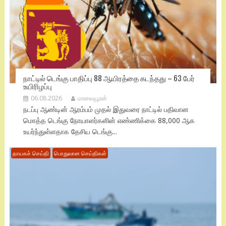
நாட்டில் டெங்கு பாதிப்பு 88 ஆயிரத்தை கடந்தது – 63 பேர்
உயிரிழப்பு
06.08.2026
மாவையூரன்
நடப்பு ஆண்டின் ஆரம்பம் முதல் இதுவரை நாட்டில் பதிவான
மொத்த டெங்கு நோயாளர்களின் எண்ணிக்கை 88,000 ஆக
உயர்ந்துள்ளதாக தேசிய டெங்கு...
தாயகச் செய்தி
பொதுவான செய்திகள்