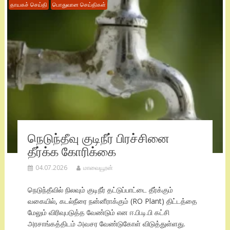
தாயகச் செய்தி
பொதுவான செய்திகள்
நெடுந்தீவு குடிநீர் பிரச்சினை
தீர்க்க கோரிக்கை
04.07.2026
மாவையூரன்
நெடுந்தீவில் நிலவும் குடிநீர் தட்டுப்பாட்டை தீர்க்கும்
வகையில், கடல்நீரை நன்னீராக்கும் (RO Plant) திட்டத்தை
மேலும் விரிவுபடுத்த வேண்டும் என ஈ.பி.டி.பி கட்சி
அரசாங்கத்திடம் அவசர வேண்டுகோள் விடுத்துள்ளது.