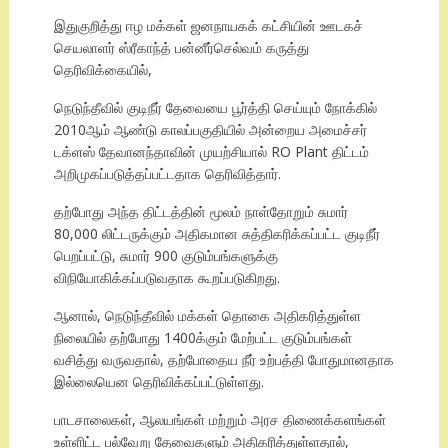
இதுகுறித்து ஈழ மக்கள் ஜனநாயகக் கட்சியின் ஊடகச்
செயலாளர் ஸ்ரீகாந்த் பன்னீர்செல்வம் கருத்து
தெரிவிக்கையில்,
நெடுந்தீவில் குடிநீர் தேவையை பூர்த்தி செய்யும் நோக்கில்
2010ஆம் ஆண்டு காலப்பகுதியில் அன்றைய அமைச்சர்
டக்ளஸ் தேவானந்தாவின் முயற்சியால் RO Plant திட்டம்
அறிமுகப்படுத்தப்பட்டதாக தெரிவித்தார்.
தற்போது அந்த திட்டத்தின் மூலம் நாள்தோறும் சுமார்
80,000 லிட்டருக்கும் அதிகமான சுத்திகரிக்கப்பட்ட குடிநீர்
பெறப்பட்டு, சுமார் 900 குடும்பங்களுக்கு
விநியோகிக்கப்படுவதாக கூறப்படுகிறது.
ஆனால், நெடுந்தீவில் மக்கள் தொகை அதிகரித்துள்ள
நிலையில் தற்போது 1400க்கும் மேற்பட்ட குடும்பங்கள்
வசித்து வருவதால், தற்போதைய நீர் உற்பத்தி போதுமானதாக
இல்லையென தெரிவிக்கப்பட்டுள்ளது.
பாடசாலைகள், ஆலயங்கள் மற்றும் அரச திணைக்களங்கள்
உள்ளிட்ட பல்வேறு தேவைகளும் அதிகரித்துள்ளதால்,