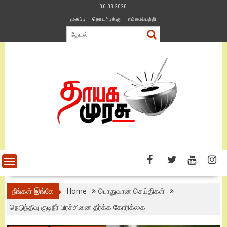
Skip
06.08.2026
to
முகப்பு
தொடர்புக்கு
எம்மைப்பற்றி
content
நீங்கள் இங்கே
Home
பொதுவான செய்திகள்
நெடுந்தீவு குடிநீர் பிரச்சினை தீர்க்க கோரிக்கை