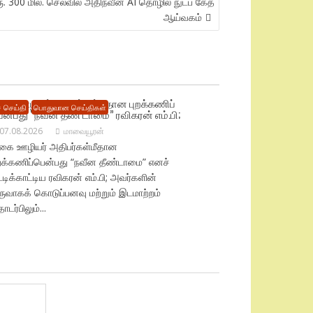
 300 மில். செலவில் அதிநவீன AI தொழில் நுட்ப கேத்
ஆய்வகம்
ிகை ஊழியர் அதிபர்கள்மீதான புறக்கணிப்
 செய்தி
பொதுவான செய்திகள்
ென்பது “நவீன தீண் டாமை” ரவிகரன் எம்.பி;
07.08.2026
மாவையூரன்
ிகை ஊழியர் அதிபர்கள்மீதான
ுறக்கணிப்பென்பது “நவீன தீண்டாமை” எனச்
ட்டிக்காட்டிய ரவிகரன் எம்.பி; அவர்களின்
ருவாகக் கொடுப்பனவு மற்றும் இடமாற்றம்
டர்பிலும்...