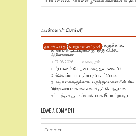
கேப்பாப்பிலவு மக்களின் பூர்வீகக் காணிகள் விடுவிக
NAVIGATION
அன்மைச் செய்தி
புதிய கட்டுமான நடவடிக்கை களுக்காக,
தாயகச் செய்தி
பொதுவான செய்திகள்
தற்காலிக இடமாற்றம் குறித்து விசேட
ஆலோசனை
07.08.2026
மாவையூரன்
யாழ்ப்பாணம் போதனா மருத்துவமனையில்
மேற்கொள்ளப்படவுள்ள புதிய கட்டுமான
நடவடிக்கைகளுக்காக, மருத்துவமனையின் சில
பிரிவுகளை மாகாண சபைக்குச் சொந்தமான
கட்டடத்துக்குத் தற்காலிகமாக இடமாற்றுவது...
LEAVE A COMMENT