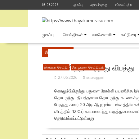
Skip
08.08.2026
முகப்பு
தொடர்புக்கு
எம்மைப்பற்றி
to
content
முகப்பு
செய்திகள்
காணொளி
கட்டுரை
நீங்கள் இங்கே
Home
பொதுவான செய்திகள்
பயணித்த பேருந்து விபத்து
இலங்கை செய்தி.
பொதுவான செய்திகள்
27.06.2026
மாவையூரன்
கொழும்பிலிருந்து_பதுளை நோக்கி பயணித்த இல
தொடருந்து தியத்தலாவ தொடருந்து கடவைக்கு (
பேருந்து சுமார் 20 அடி ஆழமுள்ள பள்ளத்தில் கவி
விபத்தில் 42 பேர் காயமடைந்து மருத்துவமனைய
தெரிவிக்கப்பட்டுள்ளது
POST