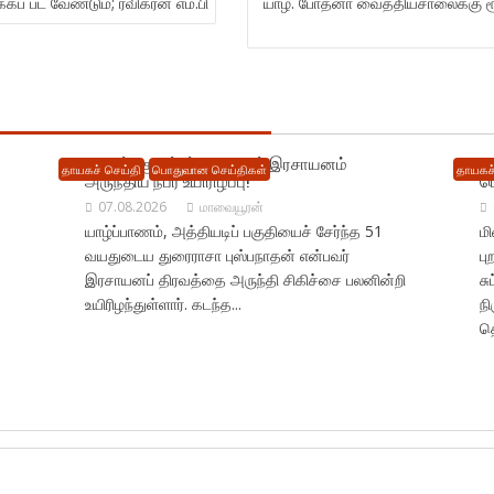
்கப் பட வேண்டும்; ரவிகரன் எம்.பி
யாழ். போதனா வைத்தியசாலைக்கு ரூ.
யாழில் : குடும்பப் தகராறால் இரசாயனம்
ம
தாயகச் செய்தி
பொதுவான செய்திகள்
தாயகச்
அருந்திய நபர் உயிரிழப்பு!
ப
07.08.2026
மாவையூரன்
யாழ்ப்பாணம், அத்தியடிப் பகுதியைச் சேர்ந்த 51
ம
வயதுடைய துரைராசா புஸ்பநாதன் என்பவர்
ப
இரசாயனப் திரவத்தை அருந்தி சிகிச்சை பலனின்றி
சு
உயிரிழந்துள்ளார். கடந்த...
நி
தொ