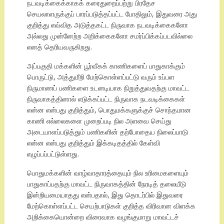
நடவடிக்கைக்காகக் கரைதுறைப்பற்று பிரதேச
செயலாளருக்குப் பாரப்படுத்தப்பட்ட போதிலும், இதுவரை அது
குறித்து எவ்வித அடுத்தகட்ட நிருவாக நடவடிக்கைகளோ
அல்லது முன்னேற்ற அறிக்கைகளோ சமர்ப்பிக்கப்படவில்லை
எனத் தெரியவருகிறது.
அப்பகுதி மக்களின் பூர்வீகக் காணிகளைப் பாதுகாக்கும்
பொருட்டு, அத்துமீறி மேற்கொள்ளப்பட்டு வரும் உப்பள
நிருமாணப் பணிகளை உடனடியாக நிறுத்துவதற்கு மாவட்ட
நிருவாகத்தினால் எடுக்கப்பட்ட நிருவாக நடவடிக்கைகள்
என்ன என்பது குறித்தும், பொதுமக்களுக்குச் சொந்தமான
காணி எல்லைகளை முறைப்படி நில அளவை செய்து
அடையாளப்படுத்தும் பணிகளின் தற்போதைய நிலைப்பாடு
என்ன என்பது குறித்தும் இக்கடிதத்தில் கேள்வி
எழுப்பப்பட்டுள்ளது.
பொதுமக்களின் வாழ்வாதாரத்தையும் நில உரிமைகளையும்
பாதுகாப்பதற்கு மாவட்ட நிருவாகத்தின் நேரடித் தலையீடு
இன்றியமையாதது என்பதால், இது தொடர்பில் இதுவரை
மேற்கொள்ளப்பட்ட செயற்பாடுகள் குறித்த விரிவான விளக்க
அறிக்கையொன்றை விரைவாக வழங்குமாறு மாவட்டச்