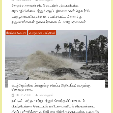
சிறைச்சாலைகள் சில தொடர்பில் பதிவாகியுள்ள
அமைதியின்மை மற்றும் குழப்ப நிலைமைகள் தொடர்பில்
கலந்துரையாடுவதற்காக சம்பந்தப்பட்ட அனைத்து
நிறுவனங்களின் தலைவர்களையும் மனித உரிமைகள்...
இலங்கை செய்தி.
பொதுவான செய்திகள்
கடற்பிராந்திய ங்களுக்கு சிவப்பு அறிவிப்பு; கடலுக்கு
செல்லத் தடை
10.08.2026
மாவையூரன்
நாட்டின் பலத்த காற்று மற்றும் கொந்தளிப்பான கடல்
பிராந்தியங்கள் தொடர்பில் வளிமண்டலவியல் திணைக்களம்
சிவப்பு எச்சரிக்கை அறிவிப்பை விடுத்துள்ளது.​அந்த வகையில்