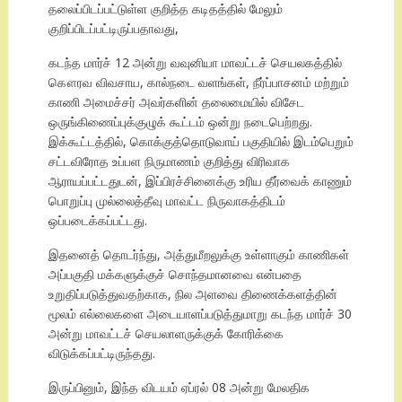
தலைப்பிடப்பட்டுள்ள குறித்த கடிதத்தில் மேலும்
குறிப்பிடப்பட்டிருப்பதாவது,
கடந்த மார்ச் 12 அன்று வவுனியா மாவட்டச் செயலகத்தில்
கௌரவ விவசாய, கால்நடை வளங்கள், நீர்ப்பாசனம் மற்றும்
காணி அமைச்சர் அவர்களின் தலைமையில் விசேட
ஒருங்கிணைப்புக்குழுக் கூட்டம் ஒன்று நடைபெற்றது.
இக்கூட்டத்தில், கொக்குத்தொடுவாய் பகுதியில் இடம்பெறும்
சட்டவிரோத உப்பள நிருமாணம் குறித்து விரிவாக
ஆராயப்பட்டதுடன், இப்பிரச்சினைக்கு உரிய தீர்வைக் காணும்
பொறுப்பு முல்லைத்தீவு மாவட்ட நிருவாகத்திடம்
ஒப்படைக்கப்பட்டது.
இதனைத் தொடர்ந்து, அத்துமீறலுக்கு உள்ளாகும் காணிகள்
அப்பகுதி மக்களுக்குச் சொந்தமானவை என்பதை
உறுதிப்படுத்துவதற்காக, நில அளவை திணைக்களத்தின்
மூலம் எல்லைகளை அடையாளப்படுத்துமாறு கடந்த மார்ச் 30
அன்று மாவட்டச் செயலாளருக்குக் கோரிக்கை
விடுக்கப்பட்டிருந்தது.
இருப்பினும், இந்த விடயம் ஏப்ரல் 08 அன்று மேலதிக