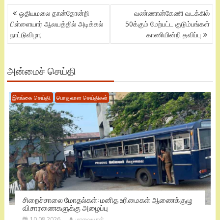
POST
ஒதியமலை தான்தோன்றி
வண்ணான்கேணி வடக்கில்
NAVIGATION
பிள்ளையார் ஆலயத்தில் அடிக்கல்
50க்கும் மேற்பட்ட குடும்பங்கள்
நாட்டுவிழா;
காணியின்றி தவிப்பு
அன்மைச் செய்தி
இலங்கை செய்தி.
பொதுவான செய்திகள்
சிறைச்சாலை மோதல்கள்: மனித உரிமைகள் ஆணைக்குழு
விசாரணைகளுக்கு அழைப்பு
10.08.2026
மாவையூரன்