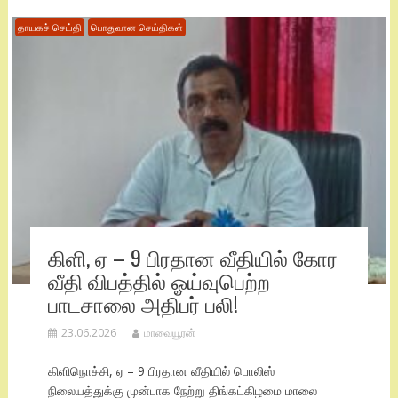
தாயகச் செய்தி
பொதுவான செய்திகள்
கிளி, ஏ – 9 பிரதான வீதியில் கோர
வீதி விபத்தில் ஓய்வுபெற்ற
பாடசாலை அதிபர் பலி!
23.06.2026
மாவையூரன்
கிளிநொச்சி, ஏ – 9 பிரதான வீதியில் பொலிஸ்
நிலையத்துக்கு முன்பாக நேற்று திங்கட்கிழமை மாலை