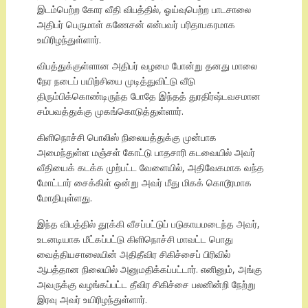
இடம்பெற்ற கோர வீதி விபத்தில், ஓய்வுபெற்ற பாடசாலை
அதிபர் பெருமாள் கணேசன் என்பவர் பரிதாபகரமாக
உயிரிழந்துள்ளார்.
விபத்துக்குள்ளான அதிபர் வழமை போன்று தனது மாலை
நேர நடைப் பயிற்சியை முடித்துவிட்டு வீடு
திரும்பிக்கொண்டிருந்த போதே இந்தத் துரதிர்ஷ்டவசமான
சம்பவத்துக்கு முகங்கொடுத்துள்ளார்.
கிளிநொச்சி பொலிஸ் நிலையத்துக்கு முன்பாக
அமைந்துள்ள மஞ்சள் கோட்டு பாதசாரி கடவையில் அவர்
வீதியைக் கடக்க முற்பட்ட வேளையில், அதிவேகமாக வந்த
மோட்டார் சைக்கிள் ஒன்று அவர் மீது மிகக் கொடூரமாக
மோதியுள்ளது.
இந்த விபத்தில் தூக்கி வீசப்பட்டுப் படுகாயமடைந்த அவர்,
உடனடியாக மீட்கப்பட்டு கிளிநொச்சி மாவட்ட பொது
வைத்தியசாலையின் அதிதீவிர சிகிச்சைப் பிரிவில்
ஆபத்தான நிலையில் அனுமதிக்கப்பட்டார். எனினும், அங்கு
அவருக்கு வழங்கப்பட்ட தீவிர சிகிச்சை பலனின்றி நேற்று
இரவு அவர் உயிரிழந்துள்ளார்.