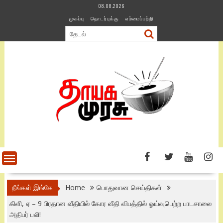
Skip
08.08.2026
to
முகப்பு
தொடர்புக்கு
எம்மைப்பற்றி
content
நீங்கள் இங்கே
Home
பொதுவான செய்திகள்
கிளி, ஏ – 9 பிரதான வீதியில் கோர வீதி விபத்தில் ஓய்வுபெற்ற பாடசாலை
அதிபர் பலி!