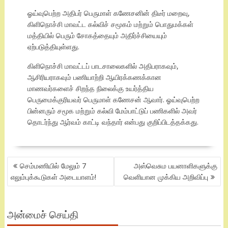
ஓய்வுபெற்ற அதிபர் பெருமாள் கணேசனின் திடீர் மறைவு,
கிளிநொச்சி மாவட்ட கல்விச் சமூகம் மற்றும் பொதுமக்கள்
மத்தியில் பெரும் சோகத்தையும் அதிர்ச்சியையும்
ஏற்படுத்தியுள்ளது.
கிளிநொச்சி மாவட்டப் பாடசாலைகளில் அதிபராகவும்,
ஆசிரியராகவும் பணியாற்றி ஆயிரக்கணக்கான
மாணவர்களைச் சிறந்த நிலைக்கு உயர்த்திய
பெருமைக்குரியவர் பெருமாள் கணேசன் ஆவார். ஓய்வுபெற்ற
பின்னரும் சமூக மற்றும் கல்வி மேம்பாட்டுப் பணிகளில் அவர்
தொடர்ந்து ஆர்வம் காட்டி வந்தார் என்பது குறிப்பிடத்தக்கது.
POST
செம்மணியில் மேலும் 7
அஸ்வெசும பயனாளிகளுக்கு
NAVIGATION
எலும்புக்கூடுகள் அடையாளம்!
வெளியான முக்கிய அறிவிப்பு
அன்மைச் செய்தி