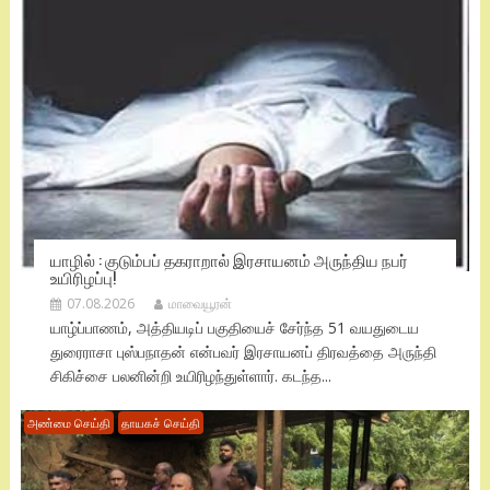
யாழில் : குடும்பப் தகராறால் இரசாயனம் அருந்திய நபர்
உயிரிழப்பு!
07.08.2026
மாவையூரன்
யாழ்ப்பாணம், அத்தியடிப் பகுதியைச் சேர்ந்த 51 வயதுடைய
துரைராசா புஸ்பநாதன் என்பவர் இரசாயனப் திரவத்தை அருந்தி
சிகிச்சை பலனின்றி உயிரிழந்துள்ளார். கடந்த...
அண்மை செய்தி
தாயகச் செய்தி