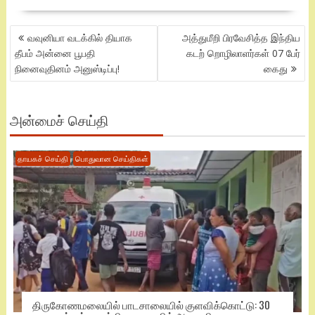
POST
வவுனியா வடக்கில் தியாக
அத்துமீறி பிரவேசித்த இந்திய
NAVIGATION
தீபம் அன்னை பூபதி
கடற் றொழிலாளர்கள் 07 பேர்
நினைவுதினம் அனுஸ்டிப்பு!
கைது
அன்மைச் செய்தி
தாயகச் செய்தி
பொதுவான செய்திகள்
திருகோணமலையில் பாடசாலையில் குளவிக்கொட்டு: 30