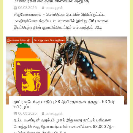
மாணவர்கள் வைத்தியசாலையில் அனுமதி
06.08.2026
மாவையூரன்
திருகோணமலை – மொரவெவ பொலிஸ் பிரிவிற்குட்பட்ட
மகதிவுல்வெவ தேசிய பாடசாலையில் இன்று (06) காலை
இடம்பெற்ற திடீர் குளவிக்கொட்டுச் சம்பவத்தில் 30...
இலங்கை செய்தி.
பொதுவான செய்திகள்
நாட்டில் டெங்கு பாதிப்பு 88 ஆயிரத்தை கடந்தது – 63 பேர்
உயிரிழப்பு
06.08.2026
மாவையூரன்
நடப்பு ஆண்டின் ஆரம்பம் முதல் இதுவரை நாட்டில் பதிவான
மொத்த டெங்கு நோயாளர்களின் எண்ணிக்கை 88,000 ஆக
உயர்ந்துள்ளதாக தேசிய டெங்கு...