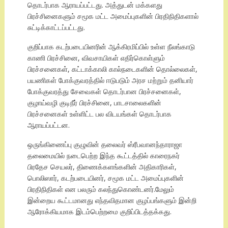
தொடர்பாக ஆராயப்பட்டது. அத்துடன் மக்களது
பிரச்சினைகளும் சமூக மட்ட அமைப்புகளின் பிரதிநிதிகளால்
சுட்டிக்காட்டப்பட்டது.
குறிப்பாக கடற்படையினரின் ஆக்கிரமிப்பில் உள்ள நீலங்காடு
காணி பிரச்சினை, விவசாயிகள் எதிர்கொள்ளும்
பிரச்சனைகள், கட்டாக்காலி கால்நடைகளின் தொல்லைகள்,
பயணிகள் போக்குவரத்தில் ஈடுபடும் அரச மற்றும் தனியார்
போக்குவரத்து சேவைகள் தொடர்பான பிரச்சனைகள்,
குழாய்வழி குடிநீர் பிரச்சினை, பாடசாலைகளின்
பிரச்சனைகள் உள்ளிட்ட பல விடயங்கள் தொடர்பாக
ஆராயப்பட்டன.
ஒருங்கிணைப்பு குழுவின் தலைவர் ஸ்ரீபவானந்தாராஜா
தலைமையில் நடைபெற்ற இந்த கூட்டத்தில் காரைநகர்
பிரதேச செயலர், திணைக்களங்களின் அதிகாரிகள்,
பொலிஸார், கடற்படையினர், சமூக மட்ட அமைப்புகளின்
பிரதிநிதிகள் என பலரும் கலந்துகொண்டனர்.மேலும்
இன்றைய கூட்டமானது எந்தவிதமான குழப்பங்களும் இன்றி
ஆரோக்கியமாக இடம்பெற்றமை குறிப்பிடத்தக்கது.