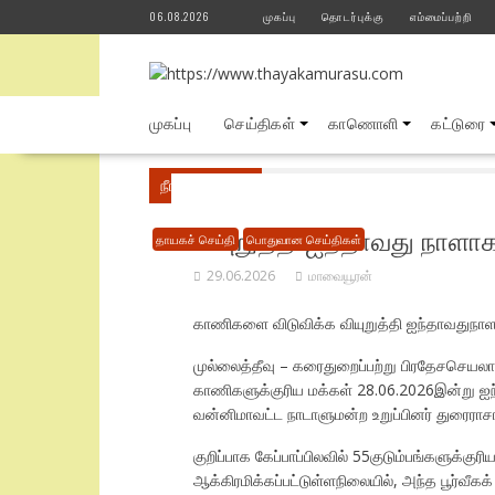
Skip
06.08.2026
முகப்பு
தொடர்புக்கு
எம்மைப்பற்றி
to
content
முகப்பு
செய்திகள்
காணொளி
கட்டுரை
நீங்கள் இங்கே
Home
பொதுவான செய்திகள்
வியுறுத்தி ஐந்தாவது நாளா
தாயகச் செய்தி
பொதுவான செய்திகள்
29.06.2026
மாவையூரன்
காணிகளை விடுவிக்க வியுறுத்தி ஐந்தாவதுநாளாக த
முல்லைத்தீவு – கரைதுறைப்பற்று பிரதேசசெயலாளர
காணிகளுக்குரிய மக்கள் 28.06.2026இன்று ஐந்தா
வன்னிமாவட்ட நாடாளுமன்ற உறுப்பினர் துரைராசா 
குறிப்பாக கேப்பாப்பிலவில் 55குடும்பங்களுக்கு
ஆக்கிரமிக்கப்பட்டுள்ளநிலையில், அந்த பூர்வீ