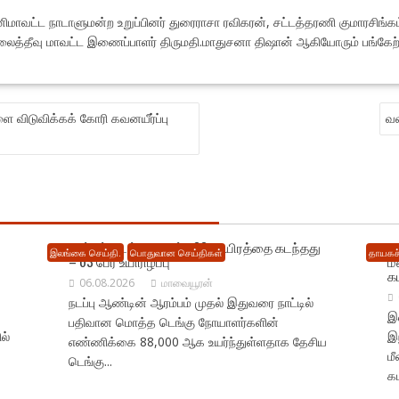
்னிமாவட்ட நாடாளுமன்ற உறுப்பினர் துரைராசா ரவிகரன், சட்டத்தரணி குமாரசிங்கம
்லைத்தீவு மாவட்ட இணைப்பாளர் திருமதி.மாதுசனா திஷான் ஆகியோரும் பங்கேற்றி
 விடுவிக்கக் கோரி கவனயீர்ப்பு
வவ
நாட்டில் டெங்கு பாதிப்பு 88 ஆயிரத்தை கடந்தது
நெ
இலங்கை செய்தி.
பொதுவான செய்திகள்
தாயகச்
– 63 பேர் உயிரிழப்பு
ம
க
06.08.2026
மாவையூரன்
நடப்பு ஆண்டின் ஆரம்பம் முதல் இதுவரை நாட்டில்
இல
பதிவான மொத்த டெங்கு நோயாளர்களின்
ல்
இ
எண்ணிக்கை 88,000 ஆக உயர்ந்துள்ளதாக தேசிய
ம
டெங்கு...
கட