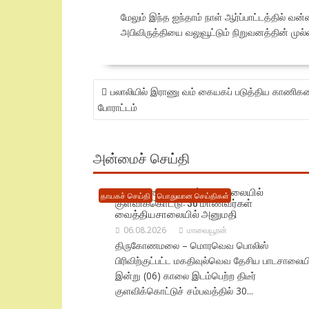
மேலும் இந்த ஐந்தாம் நாள் ஆர்ப்பாட்டத்தில் வன
அபிவிருத்தியை வலுவூட்டும் நிறுவனத்தின் முல
POST
பலாலியில் இராணு வம் கையகப் படுத்திய காணிகளை
NAVIGATION
போராட்டம்
அன்மைச் செய்தி
திருகோணமலையில் பாடசாலையில்
தாயகச் செய்தி
பொதுவான செய்திகள்
குளவிக்கொட்டு: 30 மாணவர்கள்
வைத்தியசாலையில் அனுமதி
06.08.2026
மாவையூரன்
திருகோணமலை – மொரவெவ பொலிஸ்
பிரிவிற்குட்பட்ட மகதிவுல்வெவ தேசிய பாடசாலையி
இன்று (06) காலை இடம்பெற்ற திடீர்
குளவிக்கொட்டுச் சம்பவத்தில் 30...