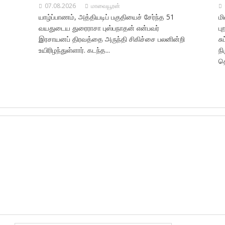
07.08.2026
மாவையூரன்
யாழ்ப்பாணம், அத்தியடிப் பகுதியைச் சேர்ந்த 51
ம
வயதுடைய துரைராசா புஸ்பநாதன் என்பவர்
ப
இரசாயனப் திரவத்தை அருந்தி சிகிச்சை பலனின்றி
சு
உயிரிழந்துள்ளார். கடந்த...
நி
தொ