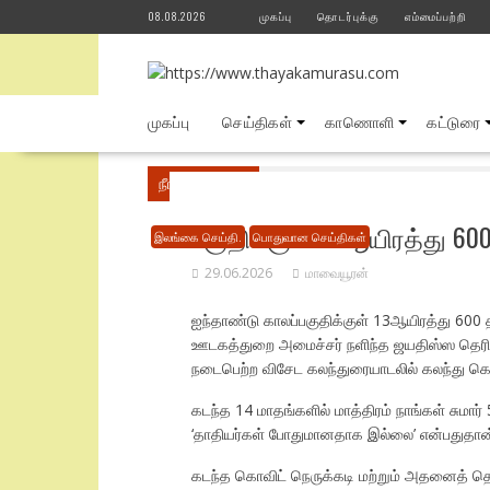
Skip
08.08.2026
முகப்பு
தொடர்புக்கு
எம்மைப்பற்றி
to
content
முகப்பு
செய்திகள்
காணொளி
கட்டுரை
நீங்கள் இங்கே
Home
பொதுவான செய்திகள்
பகுதிக்குள் 13ஆயிரத்து 6
இலங்கை செய்தி.
பொதுவான செய்திகள்
29.06.2026
மாவையூரன்
ஐந்தாண்டு காலப்பகுதிக்குள் 13ஆயிரத்து 6
ஊடகத்துறை அமைச்சர் நளிந்த ஜயதிஸ்ஸ தெரிவித
நடைபெற்ற விசேட கலந்துரையாடலில் கலந்து கொண
கடந்த 14 மாதங்களில் மாத்திரம் நாங்கள் சுமா
‘தாதியர்கள் போதுமானதாக இல்லை’ என்பதுதான
கடந்த கொவிட் நெருக்கடி மற்றும் அதனைத் தொ