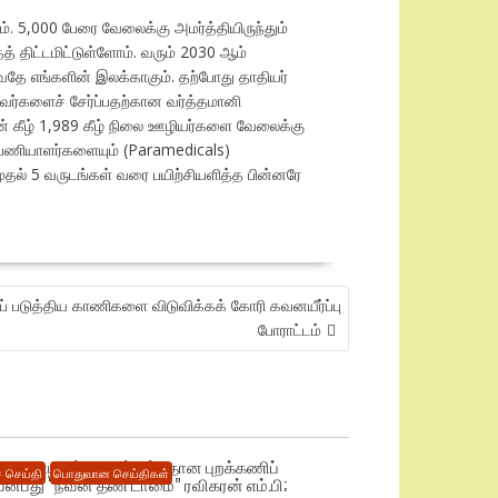
். 5,000 பேரை வேலைக்கு அமர்த்தியிருந்தும்
் திட்டமிட்டுள்ளோம். வரும் 2030 ஆம்
வதே எங்களின் இலக்காகும். தற்போது தாதியர்
ணவர்களைச் சேர்ப்பதற்கான வர்த்தமானி
ன் கீழ் 1,989 கீழ் நிலை ஊழியர்களை வேலைக்கு
 பணியாளர்களையும் (Paramedicals)
் 5 வருடங்கள் வரை பயிற்சியளித்த பின்னரே
் படுத்திய காணிகளை விடுவிக்கக் கோரி கவனயீர்ப்பு
போராட்டம்
ிகை ஊழியர் அதிபர்கள்மீதான புறக்கணிப்
 செய்தி
பொதுவான செய்திகள்
ென்பது “நவீன தீண் டாமை” ரவிகரன் எம்.பி;