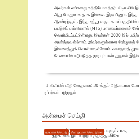
அவர்கள் எங்களது உத்தியோகத்தர் பட்டியலில் இ
அது போதுமானதாக இல்லை. இருப்பினும், இந்த அக
ஆண்டிற்குள், இந்த ஐந்து வருட காலப்பகுதியில
பயிற்சிப் பள்ளிகளில் (NTS) மாணவர்களைச் சேர
வெளியிடப்பட்டுள்ளது. இவர்கள் 2030 இல் பயி
அமர்த்தவுள்ளோம். இவர்களுக்கான நேர்முகத்
இணைத்துக் கொள்ளவுள்ளோம். சுகாதாரத் துறை
சேவையில் ஈடுபடுத்த முடியும் என்பதுதான் இதில
POST
கிளியில் வீதி சோதனை: 30-க்கும் அதிகமான மோட்டா
NAVIGATION
டிப்பர்கள் பறிமுதல்
அன்மைச் செய்தி
புதிய கட்டுமான நடவடிக்கை களுக்காக,
தாயகச் செய்தி
பொதுவான செய்திகள்
தற்காலிக இடமாற்றம் குறித்து விசேட