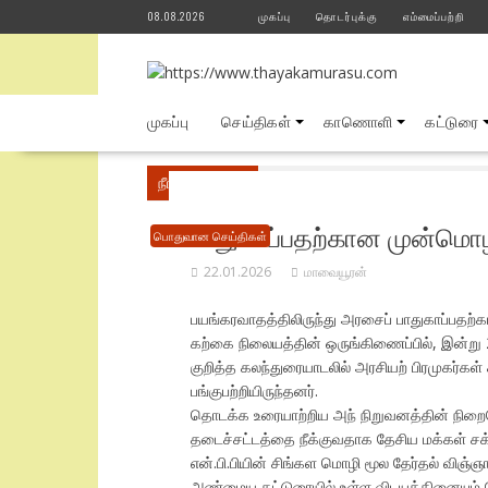
Skip
08.08.2026
முகப்பு
தொடர்புக்கு
எம்மைப்பற்றி
to
content
முகப்பு
செய்திகள்
காணொளி
கட்டுரை
நீங்கள் இங்கே
Home
பொதுவான செய்திகள்
பாதுகாப்பதற்கான முன்மொழி
பொதுவான செய்திகள்
22.01.2026
மாவையூரன்
பயங்கரவாதத்திலிருந்து அரசைப் பாதுகாப்பதற
கற்கை நிலையத்தின் ஒருங்கிணைப்பில், இன்று
குறித்த கலந்துரையாடலில் அரசியற் பிரமுகர்கள
பங்குபற்றியிருந்தனர்.
தொடக்க உரையாற்றிய அந் நிறுவனத்தின் நிறைவே
தடைச்சட்டத்தை நீக்குவதாக தேசிய மக்கள் சக்த
என்.பி.பியின் சிங்கள மொழி மூல தேர்தல் விஞ்
அண்மைய கட்டுரையில் உள்ள விடயத்தினையும் ம