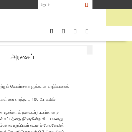
ையாடல்
அரசைப்
 மற்றும் கொள்கைகளுக்கான யாழ்ப்பாணக்
ிதிகள் என ஏறத்தாழ 100 பேரளவில்
துறை முன்னாள் தலைவர்) பயங்கரவாத
ச் சட்டத்தை நீக்குகின்ற விடயமானது
ரம்பகால உறுப்பினர் லயனல் போபகேயின்
ைக் கொண்டு வர என்.பி.பி அரசாங்கம்