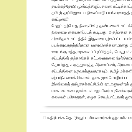
தயக்கத்தோடு முன்வந்திருப்பதனை சுட்டிக்காட்டிய
தமிழர் தரப்பினுடைய நிலைப்பாடு பயங்கரவாதத் 
காட்டினார்.
மேலும் தற்போது நிலவுகின்ற தண்டனைச் சட்டக்
நிலைமை கையாளப்படக் கூடியது, அதற்கென தனித்
சர்வதேசச் சட்டத்தில் இதுவரை ஏற்கப்பட்ட ப
பயங்கரவாதத்திற்கான வரைவிலக்கணமானது மிகவ
ஊரடங்கு உத்தரவுகளைப் பிறப்பித்தல், பொதும
சட்டத்தின் தற்காலிகக் கட்டளைகளை மேற்கொள்ள
தொடர்ந்து கருத்துரைத்த அவையினர், அரகலய 
சட்டத்தினை உருவாக்குவதாகவும், தமிழ் மக்கள
ஏற்பாடுகளைக் கொண்டதாக முன்மொழியப்பட்ட சட்
இலங்கைத் தமிழரசுக்கட்சியின் நாடாளுமன்றக் க
மாகாண சபை முன்னாள் உறுப்பினர் சர்வேஸ்வரன்
தலைவர் யசோதரன், சமூக செயற்பாட்டாளர் முரளி
POST
கதிரியக்க தொழில்நுட்ப வியலாளர்கள் தற்காலிகம
NAVIGATION