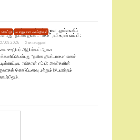
ிகை ஊழியர் அதிபர்கள்மீதான புறக்கணிப்
 செய்தி
பொதுவான செய்திகள்
ென்பது “நவீன தீண் டாமை” ரவிகரன் எம்.பி;
07.08.2026
மாவையூரன்
ிகை ஊழியர் அதிபர்கள்மீதான
ுறக்கணிப்பென்பது “நவீன தீண்டாமை” எனச்
ட்டிக்காட்டிய ரவிகரன் எம்.பி; அவர்களின்
ருவாகக் கொடுப்பனவு மற்றும் இடமாற்றம்
டர்பிலும்...