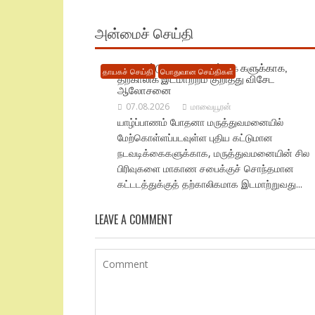
அன்மைச் செய்தி
புதிய கட்டுமான நடவடிக்கை களுக்காக,
தாயகச் செய்தி
பொதுவான செய்திகள்
தற்காலிக இடமாற்றம் குறித்து விசேட
ஆலோசனை
07.08.2026
மாவையூரன்
யாழ்ப்பாணம் போதனா மருத்துவமனையில்
மேற்கொள்ளப்படவுள்ள புதிய கட்டுமான
நடவடிக்கைகளுக்காக, மருத்துவமனையின் சில
பிரிவுகளை மாகாண சபைக்குச் சொந்தமான
கட்டடத்துக்குத் தற்காலிகமாக இடமாற்றுவது...
LEAVE A COMMENT