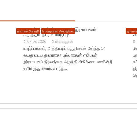
யாழில் : குடும்பப் தகராறால் இரசாயனம்
ம
தாயகச் செய்தி
பொதுவான செய்திகள்
தாயகச்
அருந்திய நபர் உயிரிழப்பு!
ப
07.08.2026
மாவையூரன்
யாழ்ப்பாணம், அத்தியடிப் பகுதியைச் சேர்ந்த 51
ம
வயதுடைய துரைராசா புஸ்பநாதன் என்பவர்
ப
இரசாயனப் திரவத்தை அருந்தி சிகிச்சை பலனின்றி
சு
உயிரிழந்துள்ளார். கடந்த...
நி
தொ