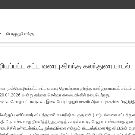
பொழுதுபோக்கு
அரசைப் பாதுகாப்பதற்கான முன்மொழியப்பட்ட சட்ட வரைபு.திறந்த கலந்துர
யப்பட்ட சட்ட வரைபு.திறந்த கலந்துரையாடல்
்கான முன்மொழியப்பட்ட சட்ட வரைபு தொடர்பான திறந்த கலந்துரையாடல் சட்டம்
 20.01.2026 அன்று தந்தை செல்வா கலையரங்கில் நடைபெற்றது.
் சமூக செயற்பாட்டாளர்கள், இளையோர் மற்றும் மகளீர் அமைப்புக்களின் பிரதிந
ற்றுப் பணிப்பாளர் சட்டத்தரணி கலாநிதி.க. குருபரன் (யாழ் பல்கலை சட்டத்
ி அரசாங்கம் உறுதியளித்திருந்ததைத் சுட்டிக்காட்டி, மேலும் பயங்கரவாத தடை
ஞானபத்தில் உள்ளடக்கப்பட்டிருக்கவில்லை என்னும் விடயத்தினை ஜே.வி.பியின் ஆ
ேற்கோள்காட்டி, பயங்கரவாத தடைச்சட்டத்தினை நீக்கி புதியதொரு சட்டத்தின