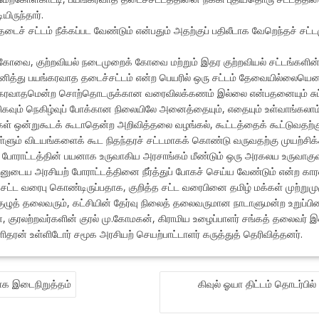
ிருந்தார்.
தடைச் சட்டம் நீக்கப்பட வேண்டும் என்பதும் அதற்குப் பதிலீடாக வேறெந்தச் ச
கோவை, குற்றவியல் நடைமுறைக் கோவை மற்றும் இதர குற்றவியல் சட்டங்களின் ஏ
து பயங்கரவாத தடைச்சட்டம் என்ற பெயரில் ஒரு சட்டம் தேவையில்லையெனக் கு
யங்கரவாதமென்ற சொற்தொடருக்கான வரைவிலக்கணம் இல்லை என்பதனையும் சுட்டிக்
ும் நெகிழ்வுப் போக்கான நிலையிலே அனைத்தையும், எதையும் உள்வாங்கலாம்
க்கள் ஒன்றுகூடக் கூடாதென்ற அறிவித்தலை வழங்கல், கூட்டத்தைக் கூட்டுவத
ும் விடயங்களைக் கூட நிதந்தரச் சட்டமாகக் கொண்டு வருவதற்கு முயற்சிக்கப்
போராட்டத்தின் பயனாக உருவாகிய அரசாங்கம் மீண்டும் ஒரு அரகலய உருவாகு
ினுடைய அரசியற் போராட்டத்தினை நீர்த்துப் போகச் செய்ய வேண்டும் என்ற கார
ட வரைபு கொண்டிருப்பதாக, குறித்த சட்ட வரைபினை தமிழ் மக்கள் முற்றுமுழு
ுழுத் தலைவரும், கட்சியின் தேர்வு நிலைத் தலைவருமான நாடாளுமன்ற உறுப்பினர்
, குரலற்றவர்களின் குரல் மு.கோமகன், கிராமிய உழைப்பாளர் சங்கத் தலைவர் இ
தரன் உள்ளிடோர் சமூக அரசியற் செயற்பாட்டாளர் கருத்துத் தெரிவித்தனர்.
ாக இடைநிறுத்தம்
கிவுல் ஓயா திட்டம் தொடர்பில்