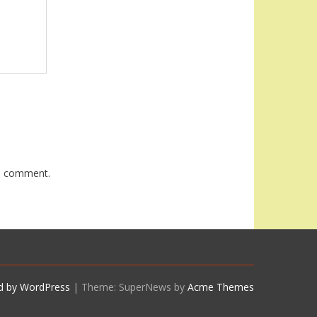
 I comment.
d by WordPress
|
Theme: SuperNews by
Acme Themes