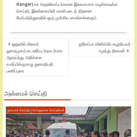
Ranger)
ரக ஹெலிகாப்டர்களை இலவசமாக வழங்கவுள்ள
செய்தி, இலங்கையின் வான்படைத் திறனை
மேம்படுத்துவதில் ஒரு முக்கிய மைல்கல்லாகும்.
POST
ஒலுவில் மீனவர்
ஐரோப்பா விளிம்பில் எழுதியவர்
NAVIGATION
துறைமுகம்,கடலரிப்பு தொடர்பாக
ஈழத்து நிலவன்
ஆராய்ந்து அறிக்கை
சமர்ப்பிக்குமாறு ஜனாதிபதி
பணிப்புரை
அன்மைச் செய்தி
தாயகச் செய்தி
பொதுவான செய்திகள்