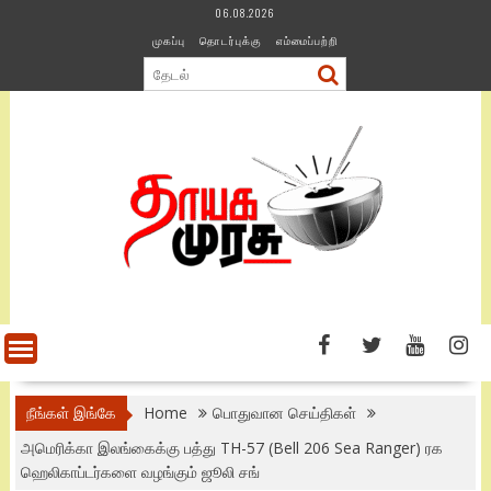
Skip
06.08.2026
to
முகப்பு
தொடர்புக்கு
எம்மைப்பற்றி
content
நீங்கள் இங்கே
Home
பொதுவான செய்திகள்
அமெரிக்கா இலங்கைக்கு பத்து TH-57 (Bell 206 Sea Ranger) ரக
ஹெலிகாப்டர்களை வழங்கும் ஜூலி சங்