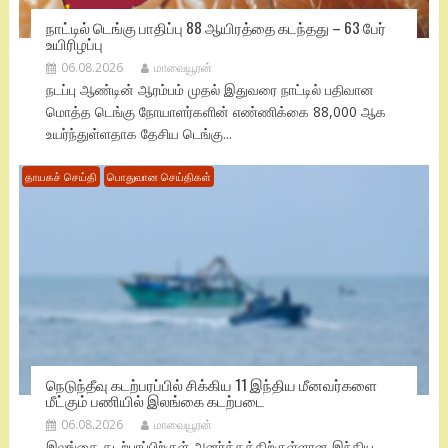
நாட்டில் டெங்கு பாதிப்பு 88 ஆயிரத்தை கடந்தது – 63 பேர்
உயிரிழப்பு
06.08.2026
மாவையூரன்
நடப்பு ஆண்டின் ஆரம்பம் முதல் இதுவரை நாட்டில் பதிவான
மொத்த டெங்கு நோயாளர்களின் எண்ணிக்கை 88,000 ஆக
உயர்ந்துள்ளதாக தேசிய டெங்கு...
தாயகச் செய்தி
பொதுவான செய்திகள்
நெடுந்தீவு கடற்பரப்பில் சிக்கிய 11 இந்திய மீனவர்களை
மீட்கும் பணியில் இலங்கை கடற்படை
06.08.2026
மாவையூரன்
இலங்கை கடற்பரப்பிற்குள் அனர்த்தத்திற்குள்ளான இந்திய