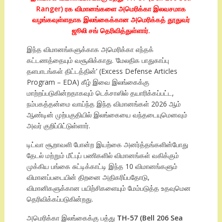
Ranger) ரக விமானங்களை அமெரிக்கா இலவசமாக
வழங்கவுள்ளதாக இலங்கைக்கான அமெரிக்கத் தூதுவர்
ஜூலி சங் தெரிவித்துள்ளார்.
இந்த விமானங்களுக்காக அமெரிக்கா எந்தக்
கட்டணத்தையும் வசூலிக்காது. ‘மேலதிக பாதுகாப்பு
தளபாடங்கள் திட்டத்தின்’ (Excess Defense Articles
Program – EDA) கீழ் இவை இலங்கைக்கு
மாற்றப்படுகின்றதாகவும் டெக்சாஸில் தயாரிக்கப்பட்ட,
நம்பகத்தன்மை வாய்ந்த இந்த விமானங்கள் 2026 ஆம்
ஆண்டின் முற்பகுதியில் இலங்கையை வந்தடையுமெனவும்
அவர் குறிப்பிட்டுள்ளார்.
டிட்வா சூறாவளி போன்ற இயற்கை அனர்த்தங்களின்போது
தேடல் மற்றும் மீட்புப் பணிகளில் விமானங்கள் வகிக்கும்
முக்கிய பங்கை சுட்டிக்காட்டி இந்த 10 விமானங்களும்
விமானப்படையின் திறனை அதிகரிப்பதோடு,
விமானிகளுக்கான பயிற்சிகளையும் மேம்படுத்த உதவுமென
தெரிவிக்கப்படுகின்றது.
அமெரிக்கா இலங்கைக்கு பத்து
TH-57 (Bell 206 Sea