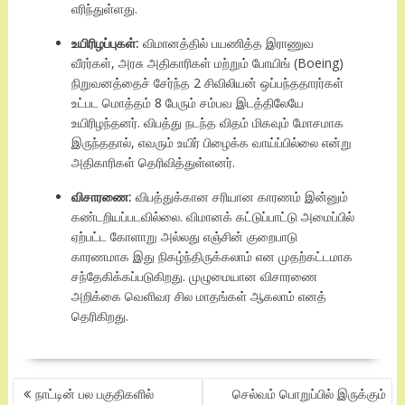
எரிந்துள்ளது.
உயிரிழப்புகள்:
விமானத்தில் பயணித்த இராணுவ
வீரர்கள், அரசு அதிகாரிகள் மற்றும் போயிங் (Boeing)
நிறுவனத்தைச் சேர்ந்த 2 சிவிலியன் ஒப்பந்ததாரர்கள்
உட்பட மொத்தம் 8 பேரும் சம்பவ இடத்திலேயே
உயிரிழந்தனர். விபத்து நடந்த விதம் மிகவும் மோசமாக
இருந்ததால், எவரும் உயிர் பிழைக்க வாய்ப்பில்லை என்று
அதிகாரிகள் தெரிவித்துள்ளனர்.
விசாரணை:
விபத்துக்கான சரியான காரணம் இன்னும்
கண்டறியப்படவில்லை. விமானக் கட்டுப்பாட்டு அமைப்பில்
ஏற்பட்ட கோளாறு அல்லது எஞ்சின் குறைபாடு
காரணமாக இது நிகழ்ந்திருக்கலாம் என முதற்கட்டமாக
சந்தேகிக்கப்படுகிறது. முழுமையான விசாரணை
அறிக்கை வெளிவர சில மாதங்கள் ஆகலாம் எனத்
தெரிகிறது.
POST
நாட்டின் பல பகுதிகளில்
செல்வம் பொறுப்பில் இருக்கும்