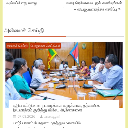
NAVIGATION
அவ்வப்போது மழை
வரை ரெலோவை புறக் கணியுங்கள்
– வியஜபவானந்தா எதிர்ப்பு
அன்மைச் செய்தி
தாயகச் செய்தி
பொதுவான செய்திகள்
புதிய கட்டுமான நடவடிக்கை களுக்காக, தற்காலிக
இடமாற்றம் குறித்து விசேட ஆலோசனை
07.08.2026
மாவையூரன்
யாழ்ப்பாணம் போதனா மருத்துவமனையில்