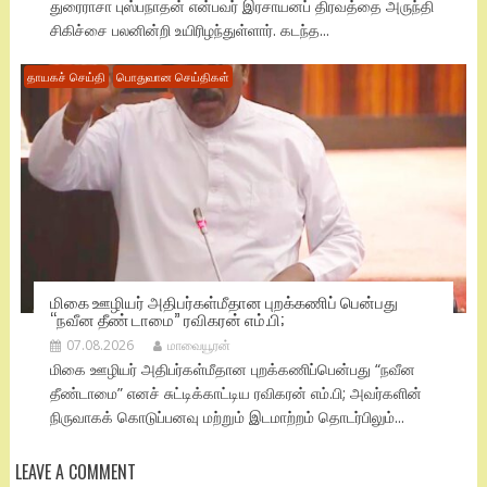
துரைராசா புஸ்பநாதன் என்பவர் இரசாயனப் திரவத்தை அருந்தி
சிகிச்சை பலனின்றி உயிரிழந்துள்ளார். கடந்த...
தாயகச் செய்தி
பொதுவான செய்திகள்
மிகை ஊழியர் அதிபர்கள்மீதான புறக்கணிப் பென்பது
“நவீன தீண் டாமை” ரவிகரன் எம்.பி;
07.08.2026
மாவையூரன்
மிகை ஊழியர் அதிபர்கள்மீதான புறக்கணிப்பென்பது “நவீன
தீண்டாமை” எனச் சுட்டிக்காட்டிய ரவிகரன் எம்.பி; அவர்களின்
நிருவாகக் கொடுப்பனவு மற்றும் இடமாற்றம் தொடர்பிலும்...
LEAVE A COMMENT