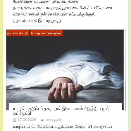
மேற்கொள்ளப்படவுள்ள புதிய கட்டுமான
நடவடிக்கைகளுக்காக, மருத்துவமனையின் சில பிரிவுகளை
மாகாண சபைக்குச் சொந்தமான கட்டடத்துக்குத்
தற்காலிகமாக இடமாற்றுவது...
தாயகச் செய்தி
பொதுவான செய்திகள்
யாழில் : குடும்பப் தகராறால் இரசாயனம் அருந்திய நபர்
உயிரிழப்பு!
07.08.2026
மாவையூரன்
யாழ்ப்பாணம், அத்தியடிப் பகுதியைச் சேர்ந்த 51 வயதுடைய