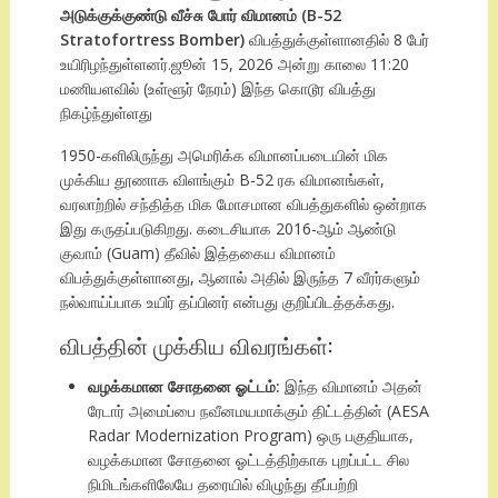
அடுக்குக்குண்டு வீச்சு போர் விமானம் (B-52
Stratofortress Bomber)
விபத்துக்குள்ளானதில் 8 பேர்
உயிரிழந்துள்ளனர்.ஜூன் 15, 2026 அன்று காலை 11:20
மணியளவில் (உள்ளூர் நேரம்) இந்த கொடூர விபத்து
நிகழ்ந்துள்ளது
1950-களிலிருந்து அமெரிக்க விமானப்படையின் மிக
முக்கிய தூணாக விளங்கும் B-52 ரக விமானங்கள்,
வரலாற்றில் சந்தித்த மிக மோசமான விபத்துகளில் ஒன்றாக
இது கருதப்படுகிறது. கடைசியாக 2016-ஆம் ஆண்டு
குவாம் (Guam) தீவில் இத்தகைய விமானம்
விபத்துக்குள்ளானது, ஆனால் அதில் இருந்த 7 வீரர்களும்
நல்வாய்ப்பாக உயிர் தப்பினர் என்பது குறிப்பிடத்தக்கது.
விபத்தின் முக்கிய விவரங்கள்:
வழக்கமான சோதனை ஓட்டம்:
இந்த விமானம் அதன்
ரேடார் அமைப்பை நவீனமயமாக்கும் திட்டத்தின் (AESA
Radar Modernization Program) ஒரு பகுதியாக,
வழக்கமான சோதனை ஓட்டத்திற்காக புறப்பட்ட சில
நிமிடங்களிலேயே தரையில் விழுந்து தீப்பற்றி