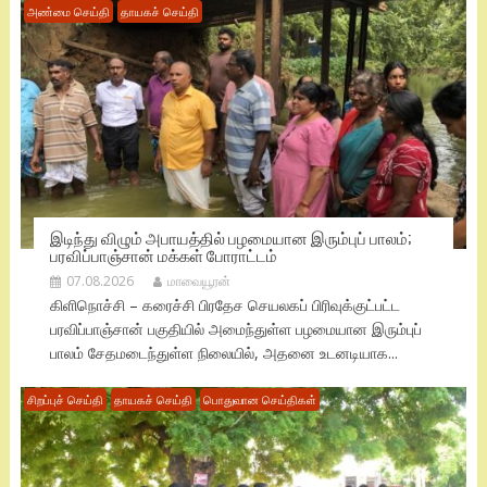
அண்மை செய்தி
தாயகச் செய்தி
இடிந்து விழும் அபாயத்தில் பழமையான இரும்புப் பாலம்;
பரவிப்பாஞ்சான் மக்கள் போராட்டம்
07.08.2026
மாவையூரன்
கிளிநொச்சி – கரைச்சி பிரதேச செயலகப் பிரிவுக்குட்பட்ட
பரவிப்பாஞ்சான் பகுதியில் அமைந்துள்ள பழமையான இரும்புப்
பாலம் சேதமடைந்துள்ள நிலையில், அதனை உடனடியாக...
சிறப்புச் செய்தி
தாயகச் செய்தி
பொதுவான செய்திகள்