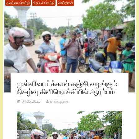
அண்மை செய்தி
சிறப்புச் செய்தி
செய்திகள்
முள்ளிவாய்க்கால் கஞ்சி வழங்கும்
நிகழ்வு கிளிநொச்சியில் ஆரம்பம்
04.05.2025
மாவையூரன்