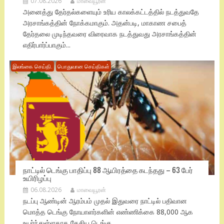
07.08.2026
மாவையூரன்
அனைத்து தேர்தல்களையும் உரிய காலக்கட்டத்தில் நடத்துவதே
அரசாங்கத்தின் நோக்கமாகும். அதன்படி, மாகாண சபைத்
தேர்தலை முடிந்தவரை விரைவாக நடத்துவது அரசாங்கத்தின்
எதிர்பார்ப்பாகும்...
இலங்கை செய்தி.
பொதுவான செய்திகள்
நாட்டில் டெங்கு பாதிப்பு 88 ஆயிரத்தை கடந்தது – 63 பேர்
உயிரிழப்பு
06.08.2026
மாவையூரன்
நடப்பு ஆண்டின் ஆரம்பம் முதல் இதுவரை நாட்டில் பதிவான
மொத்த டெங்கு நோயாளர்களின் எண்ணிக்கை 88,000 ஆக
உயர்ந்துள்ளதாக தேசிய டெங்கு...