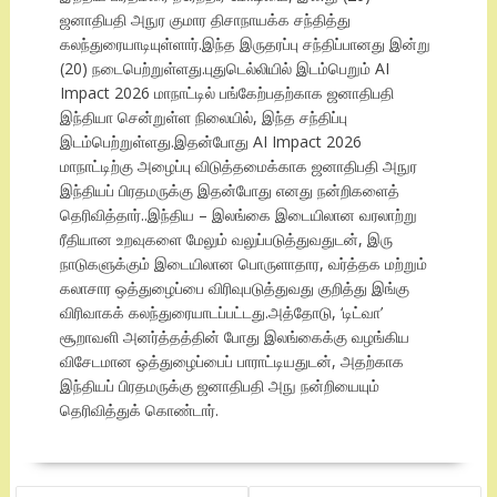
ஜனாதிபதி அநுர குமார திசாநாயக்க சந்தித்து
கலந்துரையாடியுள்ளார்.இந்த இருதரப்பு சந்திப்பானது இன்று
(20) நடைபெற்றுள்ளது.புதுடெல்லியில் இடம்பெறும் AI
Impact 2026 மாநாட்டில் பங்கேற்பதற்காக ஜனாதிபதி
இந்தியா சென்றுள்ள நிலையில், இந்த சந்திப்பு
இடம்பெற்றுள்ளது.இதன்போது AI Impact 2026
மாநாட்டிற்கு அழைப்பு விடுத்தமைக்காக ஜனாதிபதி அநுர
இந்தியப் பிரதமருக்கு இதன்போது எனது நன்றிகளைத்
தெரிவித்தார்..இந்திய – இலங்கை இடையிலான வரலாற்று
ரீதியான உறவுகளை மேலும் வலுப்படுத்துவதுடன், இரு
நாடுகளுக்கும் இடையிலான பொருளாதார, வர்த்தக மற்றும்
கலாசார ஒத்துழைப்பை விரிவுபடுத்துவது குறித்து இங்கு
விரிவாகக் கலந்துரையாடப்பட்டது.அத்தோடு, ‘டிட்வா’
சூறாவளி அனர்த்தத்தின் போது இலங்கைக்கு வழங்கிய
விசேடமான ஒத்துழைப்பைப் பாராட்டியதுடன், அதற்காக
இந்தியப் பிரதமருக்கு ஜனாதிபதி அநு நன்றியையும்
தெரிவித்துக் கொண்டார்.