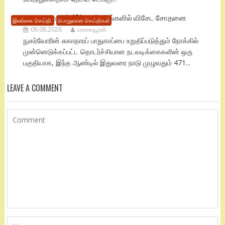
நாடு முழுவதும் 471 மருந்தகங்களில் விசேட சோதனை
இலங்கை செய்தி.
பொதுவான செய்திகள்
06.08.2026
மாவையூரன்
நுகர்வோரின் சுகாதாரப் பாதுகாப்பை உறுதிப்படுத்தும் நோக்கில்
முன்னெடுக்கப்பட்ட தொடர்ச்சியான நடவடிக்கைகளின் ஒரு
பகுதியாக, இந்த ஆண்டில் இதுவரை நாடு முழுவதும் 471...
LEAVE A COMMENT