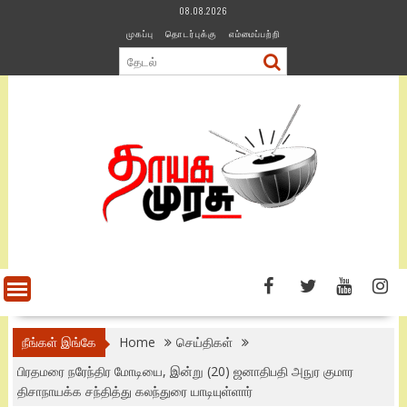
Skip
08.08.2026
to
முகப்பு
தொடர்புக்கு
எம்மைப்பற்றி
content
நீங்கள் இங்கே
Home
செய்திகள்
பிரதமரை நரேந்திர மோடியை, இன்று (20) ஜனாதிபதி அநுர குமார
திசாநாயக்க சந்தித்து கலந்துரை யாடியுள்ளார்