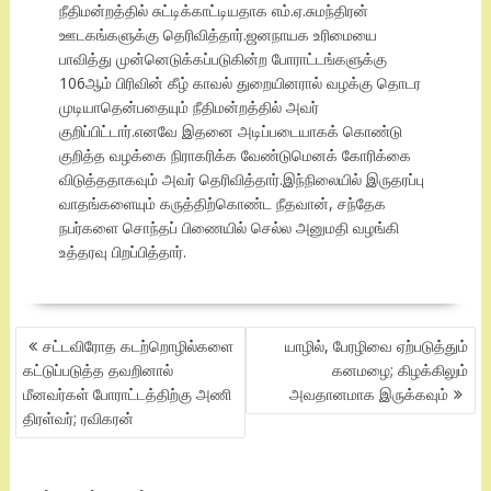
நீதிமன்றத்தில் சுட்டிக்காட்டியதாக எம்.ஏ.சுமந்திரன்
ஊடகங்களுக்கு தெரிவித்தார்.ஜனநாயக உரிமையை
பாவித்து முன்னெடுக்கப்படுகின்ற போராட்டங்களுக்கு
106ஆம் பிரிவின் கீழ் காவல் துறையினரால் வழக்கு தொடர
முடியாதென்பதையும் நீதிமன்றத்தில் அவர்
குறிப்பிட்டார்.எனவே இதனை அடிப்படையாகக் கொண்டு
குறித்த வழக்கை நிராகரிக்க வேண்டுமெனக் கோரிக்கை
விடுத்ததாகவும் அவர் தெரிவித்தார்.இந்நிலையில் இருதரப்பு
வாதங்களையும் கருத்திற்கொண்ட நீதவான், சந்தேக
நபர்களை சொந்தப் பிணையில் செல்ல அனுமதி வழங்கி
உத்தரவு பிறப்பித்தார்.
POST
சட்டவிரோத கடற்றொழில்களை
யாழில், பேரழிவை ஏற்படுத்தும்
NAVIGATION
கட்டுப்படுத்த தவறினால்
கனமழை; கிழக்கிலும்
மீனவர்கள் போராட்டத்திற்கு அணி
அவதானமாக இருக்கவும்
திரள்வர்; ரவிகரன்