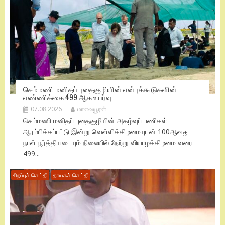
செம்மணி மனிதப் புதைகுழியின் என்புக்கூடுகளின்
எண்ணிக்கை 499 ஆக உயர்வு
07.08.2026
மாவையூரன்
செம்மணி மனிதப் புதைகுழியின் அகழ்வுப் பணிகள்
ஆரம்பிக்கப்பட்டு இன்று வெள்ளிக்கிழமையுடன் 100ஆவது
நாள் பூர்த்தியடையும் நிலையில் நேற்று வியாழக்கிழமை வரை
499...
சிறப்புச் செய்தி
தாயகச் செய்தி