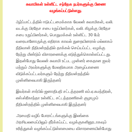
சுவாமிகள் உள்ளிட்ட சந்தேக நபர்களுக்கு பிணை
வழங்கப்பட்டுள்ளது.
ஆர்ப்பாட்டத்தில் ஈடுபட்டமைக்காக வேலன் சுவாமிகள், வலி.
வடக்கு பிரதேச சபை உறுப்பினர்கள், வலி. கிழக்கு பிரதேச
சபை உறுப்பினர்கள், பொதுமக்கள் உள்ளிட்ட 30 பேர்
வரையானோருக்கு எதிராக காவல் துறையினரால் மல்லாகம்
நீதிவான் நீதிமன்றத்தில் தாக்கல் செய்யப்பட்ட வழக்கு
நேற்று மீண்டும் விசாரணைக்கு எடுத்துக்கொள்ளப்பட்டது.
இதன்போது வேலன் சுவாமி உட்பட முன்னர் கைதான ஐவர்
மற்றும் அவர்களுக்கு மேலதிகமாக அழைப்பாணை
விடுக்கப்பட்டவர்களும் நேற்று நீதிமன்றத்தில்
முன்னிலையாகி இருந்தனர்
இவர்கள் சார்பில் ஜனாதிபதி சட்டத்தரணி எம்.ஏ.சுமந்திரன்,
எஸ்.ஸ்ரீகாந்தா உள்ளிட்ட சட்டத்தரணிகள் குழாமும்
நீதிமன்றத்தில் முன்னிலையாகி இருந்தனர்
.அமைதி வழிப் போராட்டங்களுக்கு இலங்கை
அரசியலமைப்பிலும் தீர்க்கப்பட்ட வழக்குகளினூடாகவும்
உரித்துகள் வழங்கப்பட்டுள்ளமையை விசாரணையின்போது