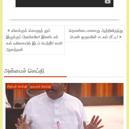
POST
விளக்குக் கொளுத் தும்
தொண்டைமானாறு ஆற்றிலிருந்து
NAVIGATION
இழுக்குப் பிறவிகளே! இரண்டகர்
பெண் ஒருவரின் சடலம் மீட்பு.!
கள் வரிசையில் இடம் பெற்றீர்! காசி
ஆனந்தன்
அன்மைச் செய்தி
சிறப்புச் செய்தி
தாயகச் செய்தி