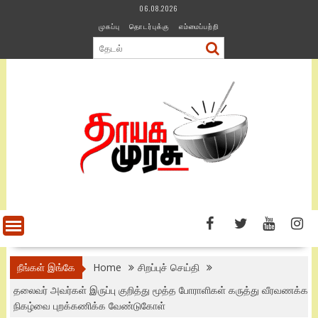
Skip
06.08.2026
to
முகப்பு
தொடர்புக்கு
எம்மைப்பற்றி
content
நீங்கள் இங்கே
Home
சிறப்புச் செய்தி
தலைவர் அவர்கள் இருப்பு குறித்து மூத்த போராளிகள் கருத்து வீரவணக்க
நிகழ்வை புறக்கணிக்க வேண்டுகோள்