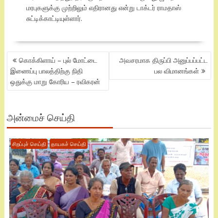
மரபுகளுக்கு முற்றிலும் எதிரானது என்று டாக்டர் ராமதாஸ்
சுட்டிக்காட்டியுள்ளார்.
POST
கொக்கிளாய் – புல் மோட்டை
அவசரமாக திருப்பி அனுப்பப்பட்ட
NAVIGATION
இணைப்பு பாலத்திற்கு நிதி
பல விமானங்கள்
ஒதுக்கு மாறு கோரிய – ரவிகரன்
அன்மைச் செய்தி
சிறப்புச் செய்தி
தாயகச் செய்தி