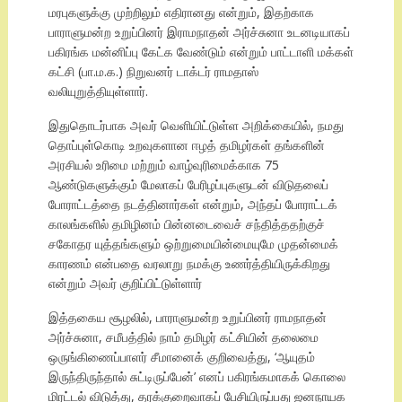
மரபுகளுக்கு முற்றிலும் எதிரானது என்றும், இதற்காக
பாராளுமன்ற உறுப்பினர் இராமநாதன் அர்ச்சுனா உடனடியாகப்
பகிரங்க மன்னிப்பு கேட்க வேண்டும் என்றும் பாட்டாளி மக்கள்
கட்சி (பா.ம.க.) நிறுவனர் டாக்டர் ராமதாஸ்
வலியுறுத்தியுள்ளார்.
இதுதொடர்பாக அவர் வெளியிட்டுள்ள அறிக்கையில், நமது
தொப்புள்கொடி உறவுகளான ஈழத் தமிழர்கள் தங்களின்
அரசியல் உரிமை மற்றும் வாழ்வுரிமைக்காக 75
ஆண்டுகளுக்கும் மேலாகப் பேரிழப்புகளுடன் விடுதலைப்
போராட்டத்தை நடத்தினார்கள் என்றும், அந்தப் போராட்டக்
காலங்களில் தமிழினம் பின்னடைவைச் சந்தித்ததற்குச்
சகோதர யுத்தங்களும் ஒற்றுமையின்மையுமே முதன்மைக்
காரணம் என்பதை வரலாறு நமக்கு உணர்த்தியிருக்கிறது
என்றும் அவர் குறிப்பிட்டுள்ளார்
இத்தகைய சூழலில், பாராளுமன்ற உறுப்பினர் ராமநாதன்
அர்ச்சுனா, சமீபத்தில் நாம் தமிழர் கட்சியின் தலைமை
ஒருங்கிணைப்பாளர் சீமானைக் குறிவைத்து, ‘ஆயுதம்
இருந்திருந்தால் சுட்டிருப்பேன்’ எனப் பகிரங்கமாகக் கொலை
மிரட்டல் விடுத்து, தரக்குறைவாகப் பேசியிருப்பது ஜனநாயக