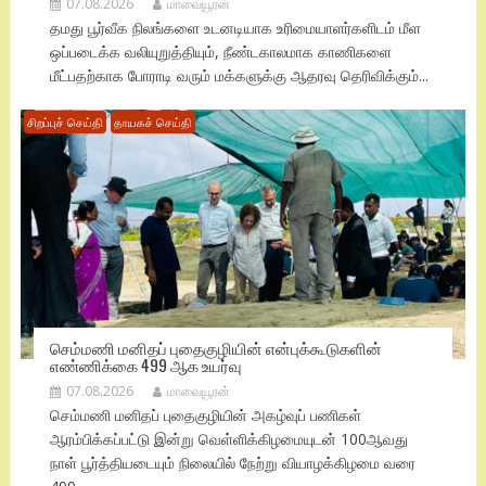
07.08.2026
மாவையூரன்
தமது பூர்வீக நிலங்களை உடனடியாக உரிமையாளர்களிடம் மீள
ஒப்படைக்க வலியுறுத்தியும், நீண்டகாலமாக காணிகளை
மீட்பதற்காக போராடி வரும் மக்களுக்கு ஆதரவு தெரிவிக்கும்...
சிறப்புச் செய்தி
தாயகச் செய்தி
செம்மணி மனிதப் புதைகுழியின் என்புக்கூடுகளின்
எண்ணிக்கை 499 ஆக உயர்வு
07.08.2026
மாவையூரன்
செம்மணி மனிதப் புதைகுழியின் அகழ்வுப் பணிகள்
ஆரம்பிக்கப்பட்டு இன்று வெள்ளிக்கிழமையுடன் 100ஆவது
நாள் பூர்த்தியடையும் நிலையில் நேற்று வியாழக்கிழமை வரை