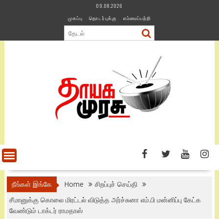
Skip
09.08.2026
to
முகப்பு
தொடர்புக்கு
எம்மைப்பற்றி
content
நீங்கள் இங்கே
Home
சிறப்புச் செய்தி
சீமானுக்கு கொலை மிரட்டல் விடுத்த அர்ச்சுனா எம்.பி மன்னிப்பு கேட்க
வேண்டும் டாக்டர் ராமதாஸ்