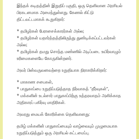
இந்தக் கடிதத்தின் இறுதிப் பகுதி, ஒரு தெளிவான அரசியல்
பிரகடனமாக அமைந்துள்ளது. கேணல் கிட்டு
திட்டவட்டமாகக் கூறுகிறார்:
* தமிழர்கள் பேராசைக்காரர்கள் அல்ல;
* தமிழர்கள் யதார்த்தத்திலிருந்து துண்டிக்கப்பட்டவர்கள்
அல்ல;
* தமிழர்கள் தமது சொந்த மண்ணில் அடிப்படை உயிர்வாழும்
உரிமைகளையே கோருகின்றனர்.
அவர் பின்வருவனவற்றை உறுதியாக நிராகரிக்கிறார்:
* மாகாண சபைகள்,
* பாதுகாப்பை உறுதிப்படுத்தாத நிர்வாகத் “தீர்வுகள்”,
* மக்களின் உடல்சார் பாதுகாப்பிற்கு உத்தரவாதம் அளிக்காத
அதிகாரப் பகிர்வு மாதிரிகள்.
அவரது மையக் கோரிக்கை தெளிவானது:
தமிழ் மக்களின் பாதுகாப்பையும் வாழ்வையும் முழுமையாக
உறுதிப்படுத்தும் ஒரு அரசியல் கட்டமைப்பு.