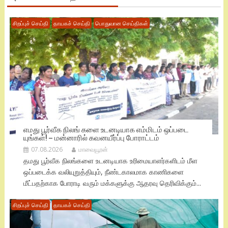
சிறப்புச் செய்தி
தாயகச் செய்தி
பொதுவான செய்திகள்
எமது பூர்வீக நிலங் களை உடனடியாக எம்மிடம் ஒப்படை
யுங்கள்! – மன்னாரில் கவனயீர்ப்பு போராட்டம்
07.08.2026
மாவையூரன்
தமது பூர்வீக நிலங்களை உடனடியாக உரிமையாளர்களிடம் மீள
ஒப்படைக்க வலியுறுத்தியும், நீண்டகாலமாக காணிகளை
மீட்பதற்காக போராடி வரும் மக்களுக்கு ஆதரவு தெரிவிக்கும்...
சிறப்புச் செய்தி
தாயகச் செய்தி