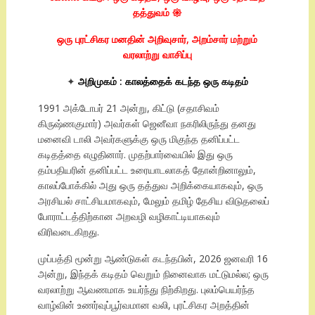
தத்துவம் 𑁍
ஒரு புரட்சிகர மனதின் அறிவுசார், அறம்சார் மற்றும்
வரலாற்று வாசிப்பு
✦
அறிமுகம் : காலத்தைக் கடந்த ஒரு கடிதம்
1991 அக்டோபர் 21 அன்று, கிட்டு (சதாசிவம்
கிருஷ்ணகுமார்) அவர்கள் ஜெனீவா நகரிலிருந்து தனது
மனைவி டாலி அவர்களுக்கு ஒரு மிகுந்த தனிப்பட்ட
கடிதத்தை எழுதினார். முதற்பார்வையில் இது ஒரு
தம்பதியரின் தனிப்பட்ட உரையாடலாகத் தோன்றினாலும்,
காலப்போக்கில் அது ஒரு தத்துவ அறிக்கையாகவும், ஒரு
அரசியல் சாட்சியமாகவும், மேலும் தமிழ் தேசிய விடுதலைப்
போராட்டத்திற்கான அறவழி வழிகாட்டியாகவும்
விரிவடைகிறது.
முப்பத்தி மூன்று ஆண்டுகள் கடந்தபின், 2026 ஜனவரி 16
அன்று, இந்தக் கடிதம் வெறும் நினைவாக மட்டுமல்ல; ஒரு
வரலாற்று ஆவணமாக உயர்ந்து நிற்கிறது. புலம்பெயர்ந்த
வாழ்வின் உணர்வுப்பூர்வமான வலி, புரட்சிகர அறத்தின்