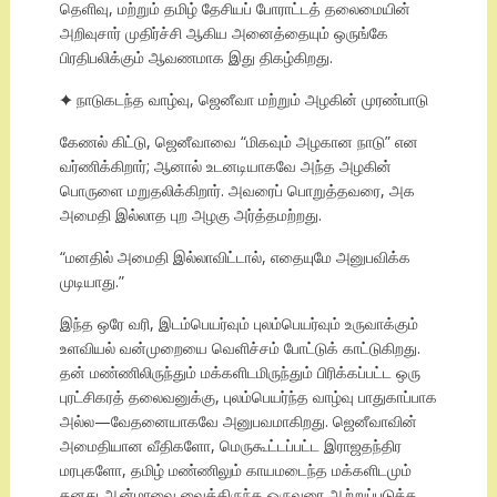
தெளிவு, மற்றும் தமிழ் தேசியப் போராட்டத் தலைமையின்
அறிவுசார் முதிர்ச்சி ஆகிய அனைத்தையும் ஒருங்கே
பிரதிபலிக்கும் ஆவணமாக இது திகழ்கிறது.
✦ நாடுகடந்த வாழ்வு, ஜெனீவா மற்றும் அழகின் முரண்பாடு
கேணல் கிட்டு, ஜெனீவாவை “மிகவும் அழகான நாடு” என
வர்ணிக்கிறார்; ஆனால் உடனடியாகவே அந்த அழகின்
பொருளை மறுதலிக்கிறார். அவரைப் பொறுத்தவரை, அக
அமைதி இல்லாத புற அழகு அர்த்தமற்றது.
“மனதில் அமைதி இல்லாவிட்டால், எதையுமே அனுபவிக்க
முடியாது.”
இந்த ஒரே வரி, இடம்பெயர்வும் புலம்பெயர்வும் உருவாக்கும்
உளவியல் வன்முறையை வெளிச்சம் போட்டுக் காட்டுகிறது.
தன் மண்ணிலிருந்தும் மக்களிடமிருந்தும் பிரிக்கப்பட்ட ஒரு
புரட்சிகரத் தலைவனுக்கு, புலம்பெயர்ந்த வாழ்வு பாதுகாப்பாக
அல்ல—வேதனையாகவே அனுபவமாகிறது. ஜெனீவாவின்
அமைதியான வீதிகளோ, மெருகூட்டப்பட்ட இராஜதந்திர
மரபுகளோ, தமிழ் மண்ணிலும் காயமடைந்த மக்களிடமும்
தனது ஆன்மாவை வைத்திருந்த ஒருவரை ஆற்றுப்படுத்த