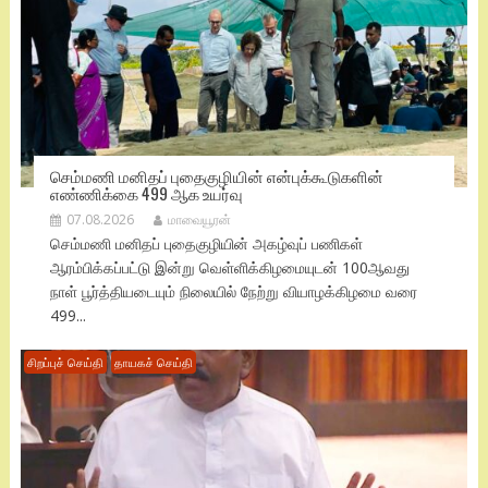
செம்மணி மனிதப் புதைகுழியின் என்புக்கூடுகளின்
எண்ணிக்கை 499 ஆக உயர்வு
07.08.2026
மாவையூரன்
செம்மணி மனிதப் புதைகுழியின் அகழ்வுப் பணிகள்
ஆரம்பிக்கப்பட்டு இன்று வெள்ளிக்கிழமையுடன் 100ஆவது
நாள் பூர்த்தியடையும் நிலையில் நேற்று வியாழக்கிழமை வரை
499...
சிறப்புச் செய்தி
தாயகச் செய்தி