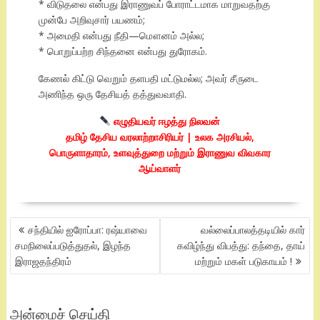
* விடுதலை என்பது இராணுவப் போராட்டமாக மாறுவதற்கு
முன்பே அறிவுசார் பயணம்;
* அமைதி என்பது நீதி—மௌனம் அல்ல;
* பொறுப்பற்ற சிந்தனை என்பது துரோகம்.
கேணல் கிட்டு வெறும் தளபதி மட்டுமல்ல; அவர் சீருடை
அணிந்த ஒரு தேசியத் தத்துவவாதி.
எழுதியவர்
ஈழத்து நிலவன்
தமிழ் தேசிய வரலாற்றாசிரியர் | உலக அரசியல்,
பொருளாதாரம், உளவுத்துறை மற்றும் இராணுவ விவகார
ஆய்வாளர்
POST
சந்தியில் ஐரோப்பா: ரஷ்யாவை
வல்லைப்பாலத்தடியில் கார்
NAVIGATION
சமநிலைப்படுத்துதல், இழந்த
கவிழ்ந்து விபத்து: தந்தை, தாய்
இராஜதந்திரம்
மற்றும் மகள் படுகாயம் !
அன்மைச் செய்தி