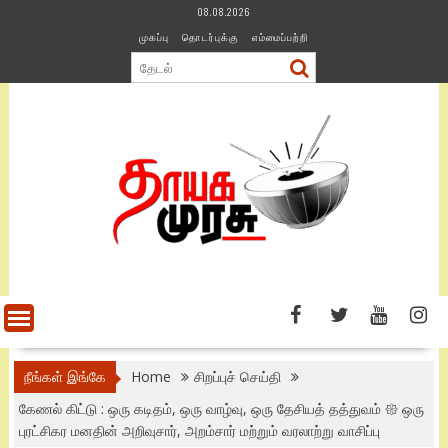
Skip
08.08.2026
to
முகப்பு
தொடர்புக்கு
எம்மைப்பற்றி
content
நீங்கள் இங்கே
Home
சிறப்புச் செய்தி
கேணல் கிட்டு : ஒரு கடிதம், ஒரு வாழ்வு, ஒரு தேசியத் தத்துவம் 𑁍 ஒரு
புரட்சிகர மனதின் அறிவுசார், அறம்சார் மற்றும் வரலாற்று வாசிப்பு