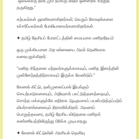
“ஒவ்வொரு நிமிடமும் நமக்கு ஏதோ ஒன்றைக் கற்றுத்
தருகிறது.”
கற்பவர்கள் ஞானிகளாகிறார்கள்; வெறும் கோஷங்களை
உச்சரிப்பவர்கள் போலியானவர்களாகிறார்கள்.
✦ தமிழ் தேசியப் போராட்டத்தின் மையமாக மனிதநேயம்
ஒரு முக்கியமான அற எல்லையை அவர் தெளிவாக
வரையறுக்கிறார்:
“மனித சிந்தனை மற்றவர்களுக்காகவும், மனித இனத்தின்
முன்னேற்றத்திற்காகவும் இருக்க வேண்டும்.”
கேணல் கிட்டு, தன்முனைப்பால் இயங்கும்
செயற்பாடுகளையும், அறிவுசார் பகட்டுத்தனத்தையும்,
சொந்த மக்களுக்கே எதிராக ஆயுதமாகப் பயன்படுத்தப்படும்
விமர்சனங்களையும் நிராகரிக்கிறார். அவரைப்
பொறுத்தவரை, தமிழ் தேசிய விடுதலை மனிதக்
கண்ணியத்திலிருந்து பிரிக்க முடியாதது.
✦ கேணல் கிட்டுவின் அரசியல் தெளிவு