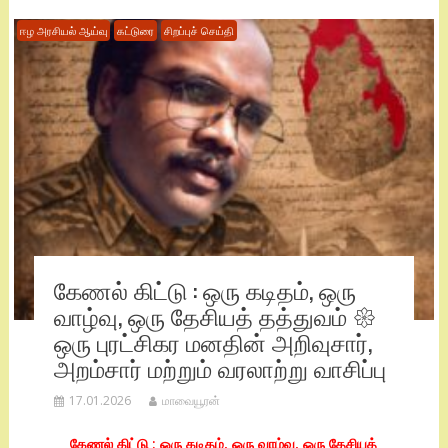
ஈழ அரசியல் ஆய்வு
கட்டுரை
சிறப்புச் செய்தி
கேணல் கிட்டு : ஒரு கடிதம், ஒரு
வாழ்வு, ஒரு தேசியத் தத்துவம் 𑁍
ஒரு புரட்சிகர மனதின் அறிவுசார்,
அறம்சார் மற்றும் வரலாற்று வாசிப்பு
17.01.2026
மாவையூரன்
கேணல் கிட்டு : ஒரு கடிதம், ஒரு வாழ்வு, ஒரு தேசியத்