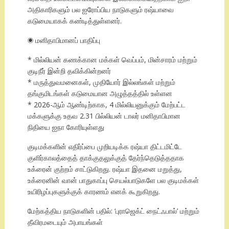
அதிகாரிகளும் பல ஐரோப்பிய நாடுகளும் ரஷ்யாவை
கடுமையாகக் கண்டித்துள்ளனர்.
◉ மனிதாபிமானப் பாதிப்பு
* மில்லியன் கணக்கான மக்கள் வெப்பம், மின்சாரம் மற்றும்
குடிநீர் இன்றி தவிக்கின்றனர்
* மருத்துவமனைகள், முதியோர் இல்லங்கள் மற்றும்
தங்குமிடங்கள் கடுமையான அழுத்தத்தில் உள்ளன
* 2026-ஆம் ஆண்டிற்காக, 4 மில்லியனுக்கும் மேற்பட்ட
மக்களுக்கு உதவ 2.31 பில்லியன் டாலர் மனிதாபிமான
நிதியை ஐநா கோரியுள்ளது
குடிமக்களின் எதிர்ப்பை முறியடிக்க ரஷ்யா திட்டமிட்டே
குளிர்காலத்தைத் தாக்குதலுக்குத் தேர்ந்தெடுத்ததாக
உக்ரைன் குற்றம் சாட்டுகிறது. ரஷ்யா இதனை மறுத்து,
உக்ரைனின் வான் பாதுகாப்பு செயல்பாடுகளே பல குடிமக்கள்
உயிரிழப்புகளுக்குக் காரணம் எனக் கூறுகிறது.
மேற்கத்திய நாடுகளின் பதில்: ‘புராஜெக்ட் நைட்ஃபால்’ மற்றும்
தீவிரமடையும் அபாயங்கள்