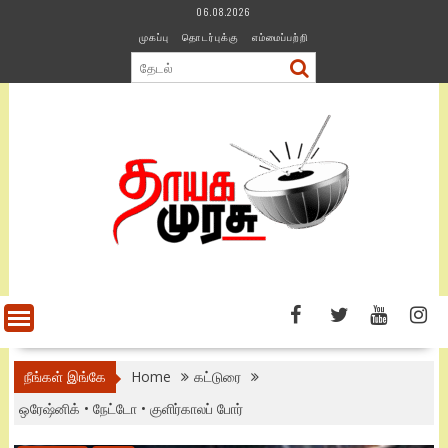
Skip
06.08.2026
to
முகப்பு
தொடர்புக்கு
எம்மைப்பற்றி
content
நீங்கள் இங்கே
Home
கட்டுரை
ஒரேஷ்னிக் • நேட்டோ • குளிர்காலப் போர்