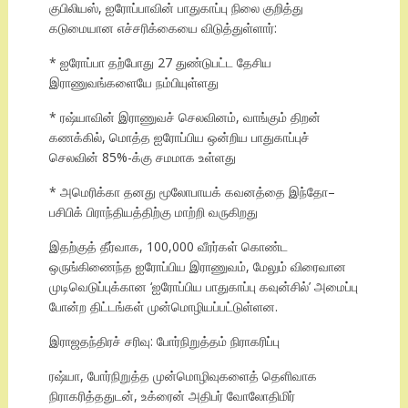
குபிலியஸ், ஐரோப்பாவின் பாதுகாப்பு நிலை குறித்து
கடுமையான எச்சரிக்கையை விடுத்துள்ளார்:
* ஐரோப்பா தற்போது 27 துண்டுபட்ட தேசிய
இராணுவங்களையே நம்பியுள்ளது
* ரஷ்யாவின் இராணுவச் செலவினம், வாங்கும் திறன்
கணக்கில், மொத்த ஐரோப்பிய ஒன்றிய பாதுகாப்புச்
செலவின் 85%-க்கு சமமாக உள்ளது
* அமெரிக்கா தனது மூலோபாயக் கவனத்தை இந்தோ–
பசிபிக் பிராந்தியத்திற்கு மாற்றி வருகிறது
இதற்குத் தீர்வாக, 100,000 வீரர்கள் கொண்ட
ஒருங்கிணைந்த ஐரோப்பிய இராணுவம், மேலும் விரைவான
முடிவெடுப்புக்கான ‘ஐரோப்பிய பாதுகாப்பு கவுன்சில்’ அமைப்பு
போன்ற திட்டங்கள் முன்மொழியப்பட்டுள்ளன.
இராஜதந்திரச் சரிவு: போர்நிறுத்தம் நிராகரிப்பு
ரஷ்யா, போர்நிறுத்த முன்மொழிவுகளைத் தெளிவாக
நிராகரித்ததுடன், உக்ரைன் அதிபர் வோலோதிமிர்