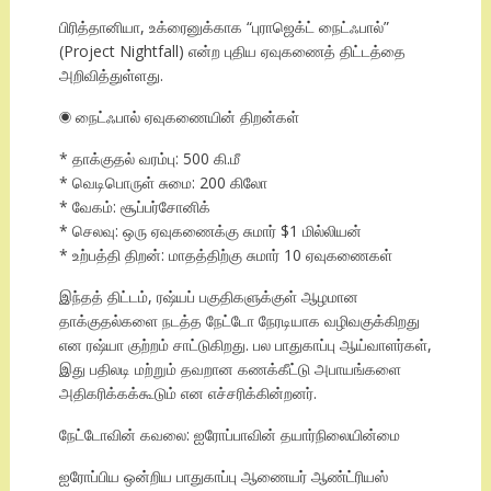
பிரித்தானியா, உக்ரைனுக்காக “புராஜெக்ட் நைட்ஃபால்”
(Project Nightfall) என்ற புதிய ஏவுகணைத் திட்டத்தை
அறிவித்துள்ளது.
◉ நைட்ஃபால் ஏவுகணையின் திறன்கள்
* தாக்குதல் வரம்பு: 500 கி.மீ
* வெடிபொருள் சுமை: 200 கிலோ
* வேகம்: சூப்பர்சோனிக்
* செலவு: ஒரு ஏவுகணைக்கு சுமார் $1 மில்லியன்
* உற்பத்தி திறன்: மாதத்திற்கு சுமார் 10 ஏவுகணைகள்
இந்தத் திட்டம், ரஷ்யப் பகுதிகளுக்குள் ஆழமான
தாக்குதல்களை நடத்த நேட்டோ நேரடியாக வழிவகுக்கிறது
என ரஷ்யா குற்றம் சாட்டுகிறது. பல பாதுகாப்பு ஆய்வாளர்கள்,
இது பதிலடி மற்றும் தவறான கணக்கீட்டு அபாயங்களை
அதிகரிக்கக்கூடும் என எச்சரிக்கின்றனர்.
நேட்டோவின் கவலை: ஐரோப்பாவின் தயார்நிலையின்மை
ஐரோப்பிய ஒன்றிய பாதுகாப்பு ஆணையர் ஆண்ட்ரியஸ்