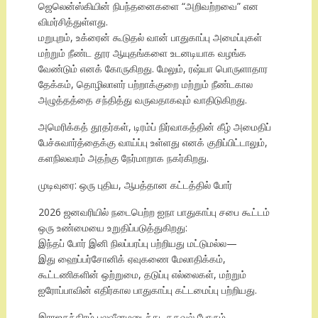
ஜெலென்ஸ்கியின் நிபந்தனைகளை “அறிவற்றவை” என
விமர்சித்துள்ளது.
மறுபுறம், உக்ரைன் கூடுதல் வான் பாதுகாப்பு அமைப்புகள்
மற்றும் நீண்ட தூர ஆயுதங்களை உடனடியாக வழங்க
வேண்டும் எனக் கோருகிறது. மேலும், ரஷ்யா பொருளாதார
தேக்கம், தொழிலாளர் பற்றாக்குறை மற்றும் நீண்டகால
அழுத்தத்தை சந்தித்து வருவதாகவும் வாதிடுகிறது.
அமெரிக்கத் தூதர்கள், டிரம்ப் நிர்வாகத்தின் கீழ் அமைதிப்
பேச்சுவார்த்தைக்கு வாய்ப்பு உள்ளது எனக் குறிப்பிட்டாலும்,
களநிலவரம் அதற்கு நேர்மாறாக நகர்கிறது.
முடிவுரை: ஒரு புதிய, ஆபத்தான கட்டத்தில் போர்
2026 ஜனவரியில் நடைபெற்ற ஐநா பாதுகாப்பு சபை கூட்டம்
ஒரு உண்மையை உறுதிப்படுத்துகிறது:
இந்தப் போர் இனி நிலப்பரப்பு பற்றியது மட்டுமல்ல—
இது ஹைப்பர்சோனிக் ஏவுகணை மேலாதிக்கம்,
கூட்டணிகளின் ஒற்றுமை, தடுப்பு எல்லைகள், மற்றும்
ஐரோப்பாவின் எதிர்கால பாதுகாப்பு கட்டமைப்பு பற்றியது.
இராஜதந்திரம் பலவீனமடைந்து, தகவல் போரும்