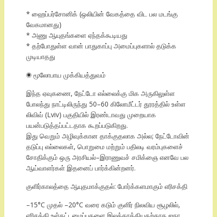
* ஹைப்பர்சோனிக் (ஒலியின் வேகத்தை விட பல மடங்கு
வேகமானது)
* அணு ஆயுதங்களை ஏந்தக்கூடியது
* தற்போதுள்ள வான் பாதுகாப்பு அமைப்புகளால் தடுக்க
முடியாதது
◉ மூலோபாய முக்கியத்துவம்
இந்த ஏவுகணை, நேட்டோ எல்லைக்கு மிக அருகிலுள்ள
போலந்து நாட்டிலிருந்து 50–60 கிலோமீட்டர் தூரத்தில் உள்ள
லிவிவ் (Lviv) பகுதியில் இரண்டாவது முறையாக
பயன்படுத்தப்பட்டதாக கூறப்படுகிறது.
இது வெறும் அழிவுக்கான தாக்குதலாக அல்ல; நேட்டோவின்
தடுப்பு எல்லைகள், பொறுமை மற்றும் பதிலடி வரம்புகளைச்
சோதிக்கும் ஒரு அரசியல்–இராணுவச் சமிக்ஞை எனவே பல
ஆய்வாளர்கள் இதனைப் பார்க்கின்றனர்.
குளிர்காலத்தை ஆயுதமாக்குதல்: போர்க்களமாகும் எரிசக்தி
–15°C முதல் –20°C வரை கடும் குளிர் நிலவிய சூழலில்,
எரிசக்தி உள்கட்டமைப்புகளை இலக்காக்கியதற்காக ஐநா