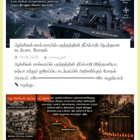
ஆங்கிலக் கால் வாயில் பதற்றத்தின் தீப்பொறி ஆபத்தான
கடற்படை மோதல்
18.06.2026
மாவையூரன்
ஆங்கிலக் கால்வாயில் பதற்றத்தின் தீப்பொறி பிரித்தானியா,
ரஷ்யா மற்றும் ஐரோப்பிய கடற்பரப்பில் அதிகரிக்கும் மோதல்
அபாயம் ⊰❉⊱══════════════════⊰❉⊱ எழுதியவர்
ஈழத்து...
ஈழ அரசியல் ஆய்வு
கட்டுரை