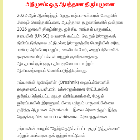
அறிமுகம்: ஒரு ஆபத்தான திருப்புமுனை
2022-ஆம் ஆண்டிற்குப் பிறகு, ரஷ்யா–உக்ரைன் மோதலில்
மிகவும் கொந்தளிப்பான, ஆபத்தான தருணங்களில் ஒன்றாக
2026 ஜனவரி திகழ்கிறது. ஐக்கிய நாடுகள் பாதுகாப்பு
சபையின் (UNSC) அவசரக் கூட்டம், வெறும் இராணுவத்
தீவிரப்படுத்தலை மட்டுமல்ல; இராஜதந்திர மொழியின் சரிவு,
பரஸ்பர அங்கீகார மறுப்பு, உளவியல் போர், ஹைப்பர்சோனிக்
ஏவுகணை மிரட்டல்கள் மற்றும் குளிர்காலத்தை
ஆயுதமாக்கும் ஒரு புதிய மூலோபாய மாற்றம்
ஆகியவற்றையும் வெளிப்படுத்தியுள்ளது.
ரஷ்யாவின் ‘ஒரேஷ்னிக்’ (Oreshnik) ஹைப்பர்சோனிக்
ஏவுகணைப் பயன்பாடு, உக்ரைனுக்கான நேட்டோவின்
துரிதப்படுத்தப்பட்ட ஆயுத விநியோகங்கள், மேலும்
ஐரோப்பாவின் இராணுவப் பிளவு மற்றும் பாதுகாப்பின்மை
குறித்த ஆழமான அச்சங்கள்—இவை அனைத்தும் இந்த
நெருக்கடியின் மையப் புள்ளிகளாக அமைந்துள்ளன.
ரஷ்யாவின் வாதம்: “தேர்ந்தெடுக்கப்பட்ட குருட்டுத்தன்மை”
மற்றும் பயங்கரவாதக் குற்றச்சாட்டுகள்