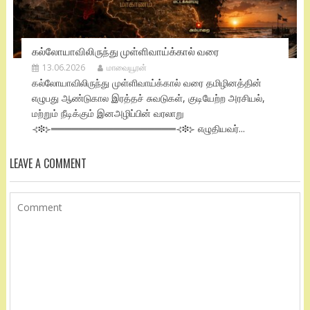
கல்லோயாவிலிருந்து முள்ளிவாய்க்கால் வரை
13.06.2026
மாவையூரன்
கல்லோயாவிலிருந்து முள்ளிவாய்க்கால் வரை தமிழினத்தின்
எழுபது ஆண்டுகால இரத்தச் சுவடுகள், குடியேற்ற அரசியல்,
மற்றும் நீடிக்கும் இனஅழிப்பின் வரலாறு
⊰❉⊱══════════════════⊰❉⊱ எழுதியவர்...
LEAVE A COMMENT