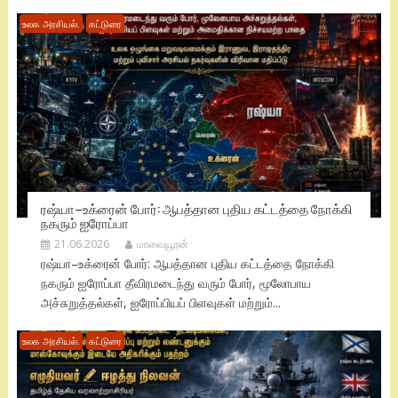
உலக அரசியல்.
கட்டுரை
ரஷ்யா–உக்ரைன் போர்: ஆபத்தான புதிய கட்டத்தை நோக்கி
நகரும் ஐரோப்பா
21.06.2026
மாவையூரன்
ரஷ்யா–உக்ரைன் போர்: ஆபத்தான புதிய கட்டத்தை நோக்கி
நகரும் ஐரோப்பா தீவிரமடைந்து வரும் போர், மூலோபாய
அச்சுறுத்தல்கள், ஐரோப்பியப் பிளவுகள் மற்றும்...
உலக அரசியல்.
கட்டுரை