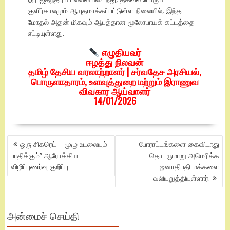
குளிர்காலமும் ஆயுதமாக்கப்பட்டுள்ள நிலையில், இந்த
மோதல் அதன் மிகவும் ஆபத்தான மூலோபாயக் கட்டத்தை
எட்டியுள்ளது.
எழுதியவர்
ஈழத்து நிலவன்
தமிழ் தேசிய வரலாற்றாளர் | சர்வதேச அரசியல்,
பொருளாதாரம், உளவுத்துறை மற்றும் இராணுவ
விவகார ஆய்வாளர்
14/01/2026
POST
ஒரு சிகரெட் – முழு உடலையும்
போராட்டங்களை கைவிடாது
NAVIGATION
பாதிக்கும்” ஆரோக்கிய
தொடருமாறு அமெரிக்க
விழிப்புணர்வு குறிப்பு
ஜனாதிபதி மக்களை
வலியுறுத்தியுள்ளார்.
அன்மைச் செய்தி