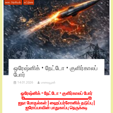
உலக அரசியல்.
கட்டுரை
ஒரேஷ்னிக் • நேட்டோ • குளிர்காலப்
போர்
14.01.2026
மாவையூரன்
ஒரேஷ்னிக் • நேட்டோ • குளிர்காலப் போர்
⧉▬▬▬▬▬▬▬▬▬▬▬▬▬▬⧉
ஐநா மோதல்கள் | ஹைப்பர்சோனிக் தடுப்பு |
ஐரோப்பாவின் பாதுகாப்பு நெருக்கடி