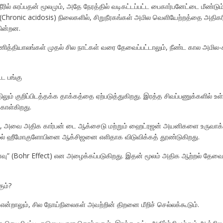
ல் சுரப்பதன் மூலமும், அதே நேரத்தில் வடிகட்டப்பட்ட பைகார்பனேட்டை மீண்டும்
hronic acidosis) நிலைகளில், சிறுநீரகங்கள் அமில வெளியேற்றத்தை அதிகரித்
கின்றன.
ணித்தியாலங்கள் முதல் சில நாட்கள் வரை தேவைப்பட்டாலும், நீண்ட கால அம
ட பங்கு
ம் குறிப்பிடத்தக்க தாக்கத்தை ஏற்படுத்துகிறது. இரத்த சிவப்பணுக்களில் உ
கொள்கிறது.
ோது, அவை அதிக கார்பன் டை ஆக்சைடு மற்றும் ஹைட்ரஜன் அயனிகளை உருவாக்
ூழல் ஹீமோகுளோபினை ஆக்சிஜனை எளிதாக விடுவிக்கத் தூண்டுகிறது.
ளைவு” (Bohr Effect) என அழைக்கப்படுகிறது. இதன் மூலம் அதிக ஆற்றல் தேவைப
ும்?
ன்றாலும், சில நோய்நிலைகள் அவற்றின் திறனை மீறிச் செல்லக்கூடும்.