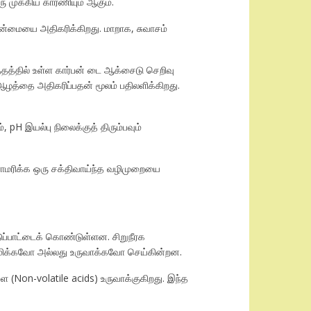
ு முக்கிய காரணியும் ஆகும்.
தன்மையை அதிகரிக்கிறது. மாறாக, சுவாசம்
்தத்தில் உள்ள கார்பன் டை ஆக்சைடு செறிவு
ஆழத்தை அதிகரிப்பதன் மூலம் பதிலளிக்கிறது.
pH இயல்பு நிலைக்குத் திரும்பவும்
பராமரிக்க ஒரு சக்திவாய்ந்த வழிமுறையை
டுப்பாட்டைக் கொண்டுள்ளன. சிறுநீரக
ேமிக்கவோ அல்லது உருவாக்கவோ செய்கின்றன.
Non-volatile acids) உருவாக்குகிறது. இந்த