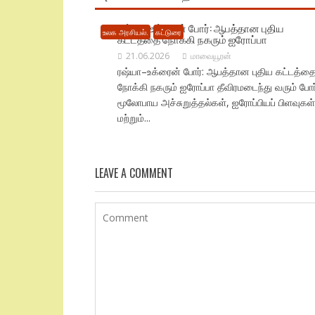
ரஷ்யா–உக்ரைன் போர்: ஆபத்தான புதிய
உலக அரசியல்.
கட்டுரை
கட்டத்தை நோக்கி நகரும் ஐரோப்பா
21.06.2026
மாவையூரன்
ரஷ்யா–உக்ரைன் போர்: ஆபத்தான புதிய கட்டத்த
நோக்கி நகரும் ஐரோப்பா தீவிரமடைந்து வரும் போர
மூலோபாய அச்சுறுத்தல்கள், ஐரோப்பியப் பிளவுகள்
மற்றும்...
LEAVE A COMMENT