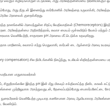
டு வெறும் கழிவுப்பொருள் மட்டுமல்ல, அது அமிலத்தன்மையை நிர்ணயிக்கும் ஒர
கும்போது, அது நீருடன் இணைந்து கார்போனிக் அமிலத்தை உருவாக்கி, அமிலத்
 அமில அளவைக் குறைக்கிறது.
இரத்த நாளங்களில் அமைந்துள்ள சிறப்பு வேதிவாதிகள் (Chemoreceptors) இரத
. அமிலத்தன்மை அதிகரித்தால், சுவாச மையம் மூச்சுவிடும் வேகம் மற்றும் 
ிரைவாக வெளியேற்றி, சாதாரண pH அளவை மீட்டெடுக்க உதவுகிறது.
 மாறினால், சுவாசம் சற்று மெதுவாகி, கார்பன் டை ஆக்சைடு அளவு உயரவும், 
ory compensation) சில நிமிடங்களில் நிகழ்ந்து, உடலியல் ஸ்திரத்தன்மையை 
அமைதியான பாதுகாவலர்கள்
, சிறுநீரகங்களே இரத்த pH இன் மீது மிகவும் சக்திவாய்ந்த நீண்ட காலக் கட்
லங்களை முற்றிலுமாக அகற்றுவதுடன், தேவைப்படும்போது பைகார்பனேட்டை ச
் நுரையீரலால் வெளியேற்ற முடியாத கணிசமான அளவு ஆவியாகாத அமிலங்களை (
ட வேண்டும்.