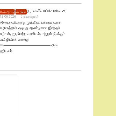
ல்லோயாவிலிருந்து முள்ளிவாய்க்கால் வரை
ியல் ஆய்வு
கட்டுரை
13.06.2026
மாவையூரன்
ல்லோயாவிலிருந்து முள்ளிவாய்க்கால் வரை
மிழினத்தின் எழுபது ஆண்டுகால இரத்தச்
வடுகள், குடியேற்ற அரசியல், மற்றும் நீடிக்கும்
னஅழிப்பின் வரலாறு
❉⊱══════════════════⊰❉⊱
ுதியவர்...