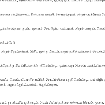
ரக செயலிழப்பு, கடுமையான தொற்றுகள், இரத்த ஓட்ட அதிர்ச்சி மற்றும் ஆக்ச
மையை ஏற்படுத்தலாம். நீண்டகால வாந்தி, சில மருந்துகள் மற்றும் ஹார்மோன் 
ுங்கற்ற இதயத் துடிப்பு, மூளைச் செயலிழப்பு, வலிப்புகள் மற்றும் பலஉறுப்ப
ைக்கச்சேரி
பு மற்றும் சிறுநீரகங்கள் ஆகிய மூன்று அமைப்புகளும் தனித்தனியாகச் செய
 மற்றொன்று சில நிமிடங்களில் ஈடுசெய்கிறது. மூன்றாவது அமைப்பு மணித்தியாலங
ணைந்த செயல்பாடே மனித உயிரின் தொடர்ச்சியை உறுதி செய்கிறது. நாம் விழித்த
ிரைப் பாதுகாத்துக்கொண்டே இருக்கின்றன.
த் தூண்களில் ஒன்றாகும். அதன் ஸ்திரத்தன்மை இல்லாமல் இதயம், மூளை, நுரையீ