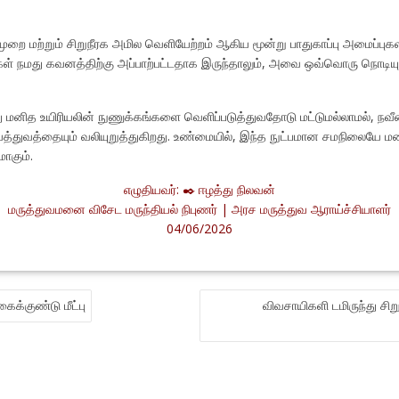
ுமுறை மற்றும் சிறுநீரக அமில வெளியேற்றம் ஆகிய மூன்று பாதுகாப்பு அமைப்ப
ுகள் நமது கவனத்திற்கு அப்பாற்பட்டதாக இருந்தாலும், அவை ஒவ்வொரு நொடி
ு மனித உயிரியலின் நுணுக்கங்களை வெளிப்படுத்துவதோடு மட்டுமல்லாமல், ந
த்துவத்தையும் வலியுறுத்துகிறது. உண்மையில், இந்த நுட்பமான சமநிலையே 
ாகும்.
எழுதியவர்: ✒️ ஈழத்து நிலவன்
மருத்துவமனை விசேட மருந்தியல் நிபுணர் | அரச மருத்துவ ஆராய்ச்சியாளர்
04/06/2026
ைக்குண்டு மீட்பு
விவசாயிகளி டமிருந்து ச