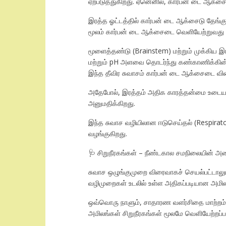
ஏற்படுத்துகிறது. ஏனெனில், கார்பன் டை ஆக்சை
​இரத்த ஓட்டத்தில் கார்பன் டை ஆக்சைடு தேங்
மூலம் கார்பன் டை ஆக்சைடை வெளியேற்றுவது
​மூளைத்தண்டு (Brainstem) மற்றும் முக்கிய 
மற்றும் pH அளவை தொடர்ந்து கண்காணிக்கின்றன
இந்த தீவிர சுவாசம் கார்பன் டை ஆக்சைடை வ
​அதேபோல், இரத்தம் அதிக காரத்தன்மை உடையதாக
அனுமதிக்கிறது.
​இந்த சுவாச வழியிலான ஈடுசெய்தல் (Respirat
வழங்குகிறது.
🩺 சிறுநீரகங்கள் – நீண்டகால சமநிலையின் 
சுவாச ஒழுங்குமுறை விரைவாகச் செயல்பட்டாலும்
வழிமுறைகள் உடலில் உள்ள அதிகப்படியான அமி
​ஒவ்வொரு நாளும், சாதாரண வளர்சிதை மாற்றம
அமிலங்கள் சிறுநீரகங்கள் மூலமே வெளியேற்றப்ப