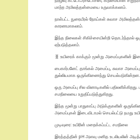
நீரிழிவு கீட்டோஅசிடோசிஸ், கடுமையான சிறுநீ
மாற்ற அமிலத்தன்மையை உருவாக்கலாம்.
நாள்பட்ட நுரையீரல் நோய்கள் சுவாச அமிலத்தன்
காரணமாகலாம்.
இந்த நிலைகள் சிகிச்சையின்றி தொடர்ந்தால் ஒழ
ஏற்படுத்தலாம்.
🧬 உயிரைக் காக்கும் மூன்று அமைப்புகளின் இச
பைகார்பனேட் தாங்கல் அமைப்பு, சுவாச அமைப்
துல்லியமாக ஒருங்கிணைந்து செயல்படுகின்றன.
ஒரு அமைப்பு சில வினாடிகளில் பதிலளிக்கிறது.
சமநிலையை உறுதிப்படுத்துகிறது.
இந்த மூன்று பாதுகாப்பு அடுக்குகளின் ஒருங்கி
அமைப்புகள் இடைவிடாமல் செயல்பட்டு நமது உய
முடிவுரை: உயிரின் மறைக்கப்பட்ட சமநிலை
இரத்தத்தின் pH அளவு மனித உடலியலின் அடித்தள