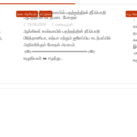
ஆங்கிலக் கால் வாயில் பதற்றத்தின் தீப்பொறி
க
உலக அரசியல்.
கட்டுரை
ஈழ அரச
ஆபத்தான கடற்படை மோதல்
18.06.2026
மாவையூரன்
க
ை
ஆங்கிலக் கால்வாயில் பதற்றத்தின் தீப்பொறி
த
்,
பிரித்தானியா, ரஷ்யா மற்றும் ஐரோப்பிய கடற்பரப்பில்
சு
அதிகரிக்கும் மோதல் அபாயம்
இ
⊰❉⊱══════════════════⊰❉⊱
⊰
எழுதியவர் ✒️ ஈழத்து...
எழ