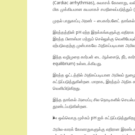
(Cardiac arrhythmias), சுவாசக் கோளாறு, வல
மிக முக்கியமான சுயமாகச் சமநிலைப்படுத்தும் 
முதல் பாதுகாப்பு அரண் – பைகார்பனேட் தாங்க
இரத்தத்தின் pH ஏற்ற இறக்கங்களுக்கு எதிரா
இரத்த பிளாஸ்மா மற்றும் செல்லுக்கு வெளியேயுள
ஏற்படுவதற்கு முன்பாகவே அதிகப்படியான அமில
​இந்த வழிமுறை கார்பன் டை ஆக்சைடு, நீர், 
equilibrium) உள்ளடக்கியது.
​இரத்த ஓட்டத்தில் அதிகப்படியான அமிலம் நு
கட்டுப்படுத்துகின்றன. மாறாக, இரத்தம் அத
வெளியிடுகிறது.
​இந்த தாங்கல் அமைப்பு சில நொடிகளில் செயல்
தூண்டப்படுகின்றன.
🌬️ ஒவ்வொரு மூச்சும் pH ஐக் கட்டுப்படுத்துகிற
அமில-காரக் கோளாறுகளுக்கு எதிரான இரண்டாவது