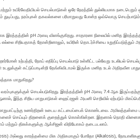
்றும் உயிர்வேதியியல் செயல்பாடுகள் ஒரே நேரத்தில் துல்லியமாக நடைபெறும் ஒ
யம் துடிப்பது, நரம்புகள் தகவல்களை பரிமாறுவது போன்ற ஒவ்வொரு செயற்பாடும
ாக இரத்தத்தின் pH அளவு விளங்குகிறது. சாதாரண நிலையில் மனித இரத்தத்த
்த எல்லை சிறியதாகத் தோன்றினாலும், உயிரின் தொடர்ச்சியை உறுதிப்படுத்தும் 
ர்மோன் உற்பத்தி, நோய் எதிர்ப்பு செயல்பாடு உள்ளிட்ட பல்வேறு உடலியல் செ
் உடலுக்குள் கட்டுப்பாடின்றி தேங்கிவிடாமல் இருக்க மனித உடல் அதிநவீன பாது
ஆபத்தாக மாறுகிறது?
வரம்புகளுக்குள் செயல்படுகிறது. இரத்தத்தின் pH அளவு 7.4 ஆக இருப்பதற்கும
னால், இந்த சிறிய மாறுபாடுகள் ஹைட்ரஜன் அயனி செறிவில் ஏற்படும் மிகப்பெர
pH மாறுபாட்டிற்கு உணர்திறன் உடைய கட்டமைப்பைக் கொண்டவை. அமிலத்தன்மை மா
களைச் செய்யும் திறனைக் குறைத்துக் கொள்கின்றன. இதனால் நொதி வினைகள
ாம் மற்றும் திசுக்களுக்கு ஆக்சிஜன் விநியோகம் தடைபடலாம்.
s) அல்லது காரத்தன்மை மிக அதிகமாகும் போதோ (Alkalosis), நோயாளிகளுக்கு