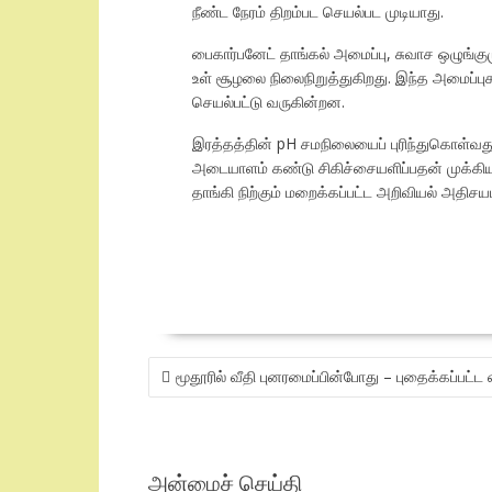
நீண்ட நேரம் திறம்பட செயல்பட முடியாது.
பைகார்பனேட் தாங்கல் அமைப்பு, சுவாச ஒழுங்க
உள் சூழலை நிலைநிறுத்துகிறது. இந்த அமைப்ப
செயல்பட்டு வருகின்றன.
இரத்தத்தின் pH சமநிலையைப் புரிந்துகொள்வத
அடையாளம் கண்டு சிகிச்சையளிப்பதன் முக்கிய
தாங்கி நிற்கும் மறைக்கப்பட்ட அறிவியல் அதிசயம
POST
மூதூரில் வீதி புனரமைப்பின்போது – புதைக்கப்பட்ட க
NAVIGATION
அன்மைச் செய்தி