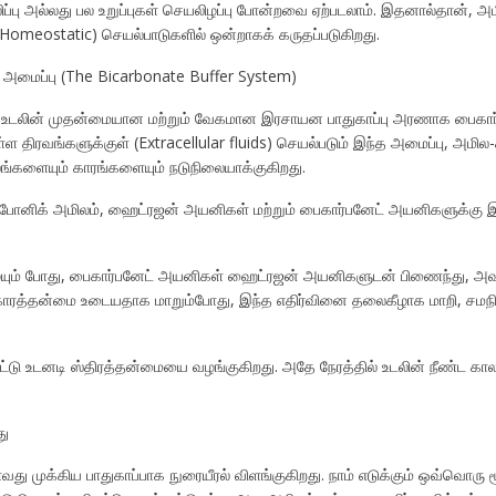
ிப்பு அல்லது பல உறுப்புகள் செயலிழப்பு போன்றவை ஏற்படலாம். இதனால்தான்,
(Homeostatic) செயல்பாடுகளில் ஒன்றாகக் கருதப்படுகிறது.
ல் அமைப்பு (The Bicarbonate Buffer System)
க உடலின் முதன்மையான மற்றும் வேகமான இரசாயன பாதுகாப்பு அரணாக பைகார்ப
்ள திரவங்களுக்குள் (Extracellular fluids) செயல்படும் இந்த அமைப்பு, அமில
ங்களையும் காரங்களையும் நடுநிலையாக்குகிறது.
கார்போனிக் அமிலம், ஹைட்ரஜன் அயனிகள் மற்றும் பைகார்பனேட் அயனிகளுக்
ழையும் போது, பைகார்பனேட் அயனிகள் ஹைட்ரஜன் அயனிகளுடன் பிணைந்து, அவ
ிக காரத்தன்மை உடையதாக மாறும்போது, இந்த எதிர்வினை தலைகீழாக மாறி, 
பட்டு உடனடி ஸ்திரத்தன்மையை வழங்குகிறது. அதே நேரத்தில் உடலின் நீண்ட க
து
 முக்கிய பாதுகாப்பாக நுரையீரல் விளங்குகிறது. நாம் எடுக்கும் ஒவ்வொரு ம