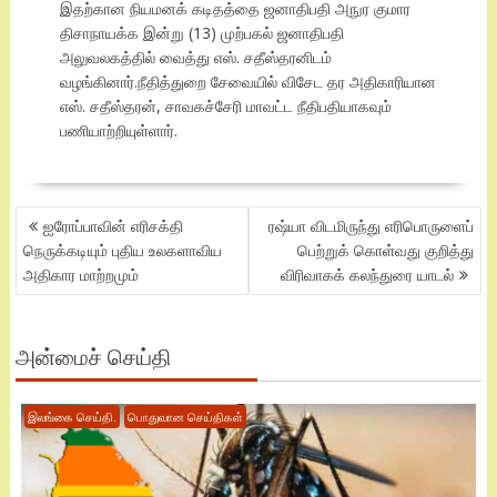
இதற்கான நியமனக் கடிதத்தை ஜனாதிபதி அநுர குமார
திசாநாயக்க இன்று (13) முற்பகல் ஜனாதிபதி
அலுவலகத்தில் வைத்து எஸ். சதீஸ்தரனிடம்
வழங்கினார்.நீதித்துறை சேவையில் விசேட தர அதிகாரியான
எஸ். சதீஸ்தரன், சாவகச்சேரி மாவட்ட நீதிபதியாகவும்
பணியாற்றியுள்ளார்.
POST
ஐரோப்பாவின் எரிசக்தி
ரஷ்யா விடமிருந்து எரிபொருளைப்
NAVIGATION
நெருக்கடியும் புதிய உலகளாவிய
பெற்றுக் கொள்வது குறித்து
அதிகார மாற்றமும்
விரிவாகக் கலந்துரை யாடல்
அன்மைச் செய்தி
இலங்கை செய்தி.
பொதுவான செய்திகள்