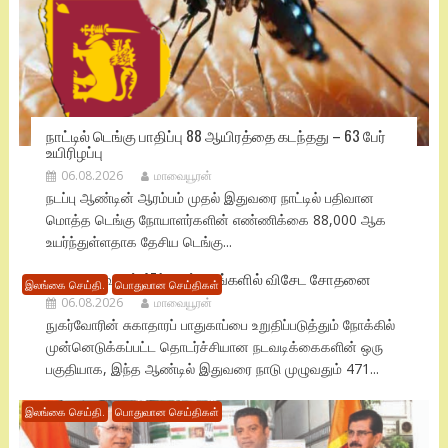
நாட்டில் டெங்கு பாதிப்பு 88 ஆயிரத்தை கடந்தது – 63 பேர்
உயிரிழப்பு
06.08.2026
மாவையூரன்
நடப்பு ஆண்டின் ஆரம்பம் முதல் இதுவரை நாட்டில் பதிவான
மொத்த டெங்கு நோயாளர்களின் எண்ணிக்கை 88,000 ஆக
உயர்ந்துள்ளதாக தேசிய டெங்கு...
நாடு முழுவதும் 471 மருந்தகங்களில் விசேட சோதனை
இலங்கை செய்தி.
பொதுவான செய்திகள்
06.08.2026
மாவையூரன்
நுகர்வோரின் சுகாதாரப் பாதுகாப்பை உறுதிப்படுத்தும் நோக்கில்
முன்னெடுக்கப்பட்ட தொடர்ச்சியான நடவடிக்கைகளின் ஒரு
பகுதியாக, இந்த ஆண்டில் இதுவரை நாடு முழுவதும் 471...
இலங்கை செய்தி.
பொதுவான செய்திகள்