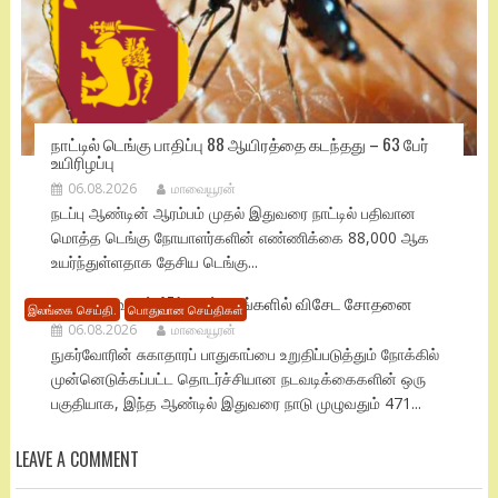
நாட்டில் டெங்கு பாதிப்பு 88 ஆயிரத்தை கடந்தது – 63 பேர்
உயிரிழப்பு
06.08.2026
மாவையூரன்
நடப்பு ஆண்டின் ஆரம்பம் முதல் இதுவரை நாட்டில் பதிவான
மொத்த டெங்கு நோயாளர்களின் எண்ணிக்கை 88,000 ஆக
உயர்ந்துள்ளதாக தேசிய டெங்கு...
நாடு முழுவதும் 471 மருந்தகங்களில் விசேட சோதனை
இலங்கை செய்தி.
பொதுவான செய்திகள்
06.08.2026
மாவையூரன்
நுகர்வோரின் சுகாதாரப் பாதுகாப்பை உறுதிப்படுத்தும் நோக்கில்
முன்னெடுக்கப்பட்ட தொடர்ச்சியான நடவடிக்கைகளின் ஒரு
பகுதியாக, இந்த ஆண்டில் இதுவரை நாடு முழுவதும் 471...
LEAVE A COMMENT