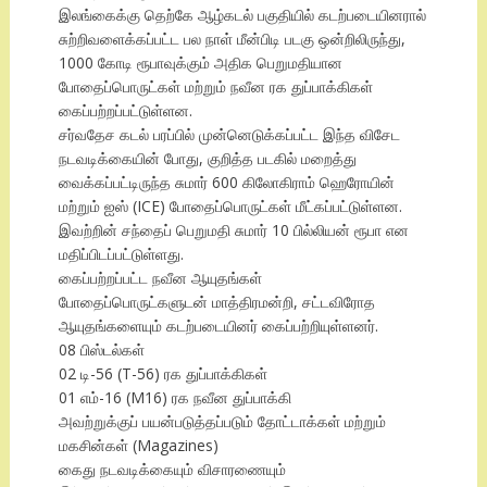
இலங்கைக்கு தெற்கே ஆழ்கடல் பகுதியில் கடற்படையினரால்
சுற்றிவளைக்கப்பட்ட பல நாள் மீன்பிடி படகு ஒன்றிலிருந்து,
1000 கோடி ரூபாவுக்கும் அதிக பெறுமதியான
போதைப்பொருட்கள் மற்றும் நவீன ரக துப்பாக்கிகள்
கைப்பற்றப்பட்டுள்ளன.
சர்வதேச கடல் பரப்பில் முன்னெடுக்கப்பட்ட இந்த விசேட
நடவடிக்கையின் போது, குறித்த படகில் மறைத்து
வைக்கப்பட்டிருந்த சுமார் 600 கிலோகிராம் ஹெரோயின்
மற்றும் ஐஸ் (ICE) போதைப்பொருட்கள் மீட்கப்பட்டுள்ளன.
இவற்றின் சந்தைப் பெறுமதி சுமார் 10 பில்லியன் ரூபா என
மதிப்பிடப்பட்டுள்ளது.
கைப்பற்றப்பட்ட நவீன ஆயுதங்கள்
போதைப்பொருட்களுடன் மாத்திரமன்றி, சட்டவிரோத
ஆயுதங்களையும் கடற்படையினர் கைப்பற்றியுள்ளனர்.
08 பிஸ்டல்கள்
02 டி-56 (T-56) ரக துப்பாக்கிகள்
01 எம்-16 (M16) ரக நவீன துப்பாக்கி
அவற்றுக்குப் பயன்படுத்தப்படும் தோட்டாக்கள் மற்றும்
மகசின்கள் (Magazines)
கைது நடவடிக்கையும் விசாரணையும்