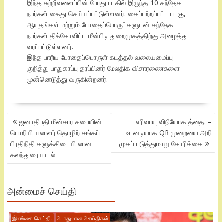
இந்த சுற்றிவளைப்பின் போது படகில் இருந்த 10 சந்தேக
நபர்கள் கைது செய்யப்பட்டுள்ளனர். கைப்பற்றப்பட்ட படகு,
ஆயுதங்கள் மற்றும் போதைப்பொருட்களுடன் சந்தேக
நபர்கள் திக்கோவிட்ட மீன்பிடி துறைமுகத்திற்கு அழைத்து
வரப்பட்டுள்ளனர்.
இந்த பாரிய போதைப்பொருள் கடத்தல் வலையமைப்பு
குறித்து பாதுகாப்பு தரப்பினர் மேலதிக விசாரணைகளை
முன்னெடுத்து வருகின்றனர்.
POST
ஜனாதிபதி மின்சார சபையின்
எரிவாயு விநியோக த்தை. –
NAVIGATION
பொறியி யலாளர் தொழிற் சங்கப்
உடனடியாக QR முறையை அறி
பிரதிநிதி களுக்கிடையி லான
முகப் படுத்துமாறு கோரிக்கை
கலந்துரையாடல்
அன்மைச் செய்தி
இலங்கை செய்தி.
பொதுவான செய்திகள்