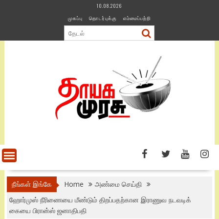
Skip
10.08.2026
to
முகப்பு
தொடர்புக்கு
எம்மைப்பற்றி
content
நீங்கள் இங்கே
Home
அண்மை செய்தி
ஹோர்முஸ் நீரிணையை மீண்டும் திறப்பதற்கான இராணுவ நடவடிக்
கையை பிரான்ஸ் ஜனாதிபதி