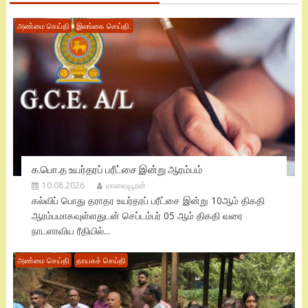
அண்மை செய்தி
இலங்கை செய்தி.
க.பொ.த உயர்தரப் பரீட்சை இன்று ஆரம்பம்
10.08.2026
மாவையூரன்
கல்விப் பொது தராதர உயர்தரப் பரீட்சை இன்று 10ஆம் திகதி
ஆரம்பமாகவுள்ளதுடன் செப்டம்பர் 05 ஆம் திகதி வரை
நாடளாவிய ரீதியில்...
அண்மை செய்தி
தாயகச் செய்தி