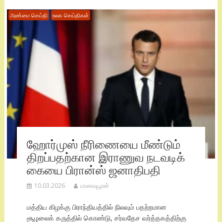
அண்மை செய்தி
உலக செய்திகள்
ஹோர்முஸ் நீரிணையை மீண்டும்
திறப்பதற்கான இராணுவ நடவடிக்
கையை பிரான்ஸ் ஜனாதிபதி
10.03.2026
மாவையூரன்
மத்திய கிழக்கு பிராந்தியத்தில் நிலவும் பதற்றமான
சூழலைக் கருத்தில் கொண்டு, சர்வதேச வர்த்தகத்திற்கு