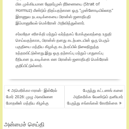
மிக முக்கியமான ஹோர்முஸ் நீரிணையை (Strait of
Hormuz) மீண்டும் திறப்பதற்கான ஒரு “முன்னோடியில்லாத”
இராணுவ நடவடிக்கையை பிரான்ஸ் ஜனாதிபதி
இம்மானுவேல் மெக்ரோன் அறிவித்துள்ளார்.
சர்வதேச எரிசக்தி மற்றும் வர்த்தகப் போக்குவரத்தை உறுதி
செய்வதற்காக, பிரான்ஸ் தனது கடற்படையின் ஒரு பெரும்
பகுதியை மத்திய கிழக்கு கடற்பரப்பில் நிலைநிறுத்த
உத்தரவிட்டுள்ளது.இது ஒரு தற்காப்பு மற்றும் பாதுகாப்பு
ரீதியான நடவடிக்கை என பிரான்ஸ் ஜனாதிபதி மெக்ரோன்
குறிப்பிட்டுள்ளார்.
POST
அமெரிக்கா-ஈரான்- இஸ்ரேல்
பேருந்து கட்டணங் களை
NAVIGATION
போர் 2026: முழு அளவிலான
அதிகரிக்க வேண்டும் தனியார்
மோதலின் மத்திய கிழக்கு
பேருந்து சங்கங்கள் கோரிக்கை
அன்மைச் செய்தி