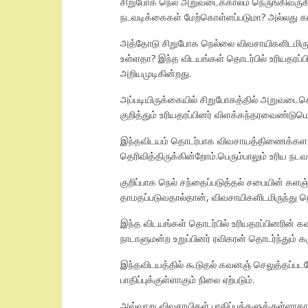
சிறுபோக நெல் அறுவடைக்காலம் நெருங்கிவருகி
நடவடிக்கைகள் மேற்கொள்ளப்படுமா? அல்லது க
அத்தோடு சிறுபோக நெல்லை விவசாயிகளிடமிருந
உள்ளதா? இந்த விடயங்கள் தொடர்பில் உரியதரப்
அறியமுடிகின்றது.
அப்படியிருக்கையில் சிறுபோகத்தில் அறுவடைச
குறித்தும் உரியதரப்பினர் விளக்கந்தரவைண்டு
இந்தவிடயம் தொடர்பாக விவசாயத்திணைக்கள பண
தெரிவித்திருக்கின்றோம்.பெரும்பாலும் உரிய ந
குறிப்பாக நெல் சந்தைப்படுத்தல் சபையின் களஞ
தாமதப்படுவதால்தான், விவசாயிகளிடமிருந்து 
இந்த விடயங்கள் தொடர்பில் உரியதரப்பினரின
நாடாளுமன்ற உறுப்பினர் ரவிகரன் தொடர்ந்தும் கர
இந்தவிடயத்தில் கூடுதல் கவனஞ் செலுத்தப்பட
பாதிப்புக்குள்ளாகும் நிலை ஏற்படும்.
அவ்வாறு விவசாயிகள் பாதிப்புக்களுக்குள்ளா