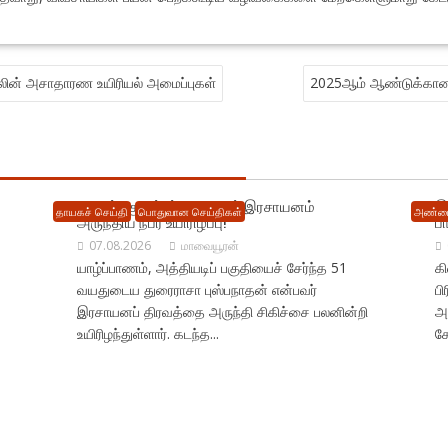
லின் அசாதாரண உயிரியல் அமைப்புகள்
2025ஆம் ஆண்டுக்கான அத
யாழில் : குடும்பப் தகராறால் இரசாயனம்
இ
தாயகச் செய்தி
பொதுவான செய்திகள்
அண்மை
அருந்திய நபர் உயிரிழப்பு!
ப
07.08.2026
மாவையூரன்
யாழ்ப்பாணம், அத்தியடிப் பகுதியைச் சேர்ந்த 51
க
வயதுடைய துரைராசா புஸ்பநாதன் என்பவர்
பி
இரசாயனப் திரவத்தை அருந்தி சிகிச்சை பலனின்றி
அ
உயிரிழந்துள்ளார். கடந்த...
ச