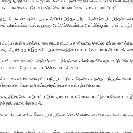
ன்றது. இந்நிலையில் அறுவடை செய்யப்படுகின்ற நெல்லை விவசாயிகளிடமிருந்
டந்த காலங்களைப்போன்று நெற்கொள்வனவில் தாமதங்கள் ஏற்படுமா?
்து கொள்வனவுசெய்து களஞ்சியப்படுத்துவதற்கு நெல்சந்தைப்படுத்தல் சப
பினர் விளக்கங்களைத் தருமாறு கேட்டுக்கொள்கின்றேன்.இங்குள்ள நெற் களஞ்சி
ெய்யப்படுகின்ற நெல்லை விவசாயிகளிடம் கொள்வனவு செய்து எங்கே களஞ்சியப்
மெனத் தெரிவித்தார்.இதன்போது முல்லைத்தீவு மாவட்ட செயலாளர் அ.உமாமகேஸ்வ
ிப்பாளர் நாயகம், நெல்சந்தைப்படுத்தல்சபையினர் ஆகியோருடன் இடம்பெற்ற 
டவடிக்கைகள் மேற்கொள்ளப்படுமென நம்புகின்றோம்.
்சியசாலைகளில், களஞ்சியப்படுத்தப்பட்டுள்ள நெல்லை சந்தைப்படுத்தவேண்டிய
நெல்லை கொள்வனவு செய்வதிலும் தாமதங்கள் ஏற்படுகின்றன.
் கவனத்திற்கு கொண்டுவரப்பட்டுள்ளதாக மாவட்டசெயலாளர் அ.உமாமகேஸ்வரன் 
ுத்துத் தெரிவிக்கையில்,
வேண்டும். ஏன்எனில் இவ்வாறு சிறுபோக நெல் கொள்வனவில் தாமதங்கள் ஏற்பட
காதவாறு, விவசாயிகள் பயன் பெறக்கூடிய வழிவகைகளை மேற்கெள்ளுமாறு கேட்ட