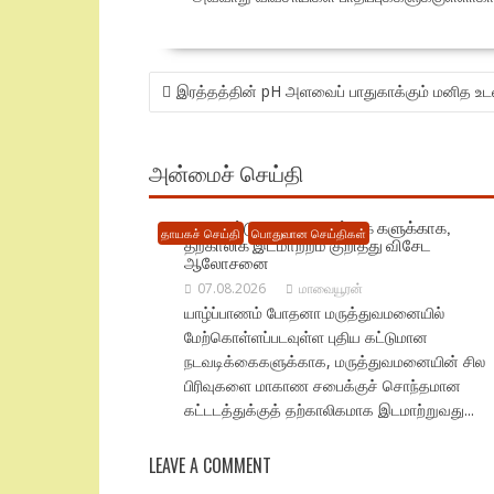
POST
இரத்தத்தின் pH அளவைப் பாதுகாக்கும் மனித உட
NAVIGATION
அன்மைச் செய்தி
புதிய கட்டுமான நடவடிக்கை களுக்காக,
தாயகச் செய்தி
பொதுவான செய்திகள்
தற்காலிக இடமாற்றம் குறித்து விசேட
ஆலோசனை
07.08.2026
மாவையூரன்
யாழ்ப்பாணம் போதனா மருத்துவமனையில்
மேற்கொள்ளப்படவுள்ள புதிய கட்டுமான
நடவடிக்கைகளுக்காக, மருத்துவமனையின் சில
பிரிவுகளை மாகாண சபைக்குச் சொந்தமான
கட்டடத்துக்குத் தற்காலிகமாக இடமாற்றுவது...
LEAVE A COMMENT