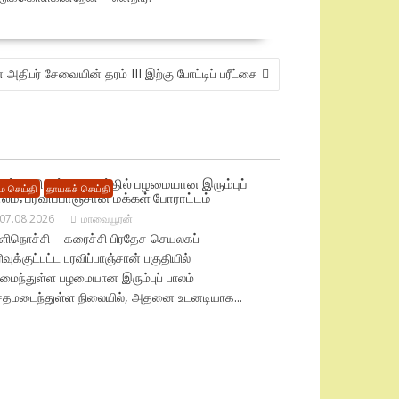
ிபர் சேவையின் தரம் III இற்கு போட்டிப் பரீட்சை
டிந்து விழும் அபாயத்தில் பழமையான இரும்புப்
 செய்தி
தாயகச் செய்தி
ாலம்; பரவிப்பாஞ்சான் மக்கள் போராட்டம்
07.08.2026
மாவையூரன்
ிளிநொச்சி – கரைச்சி பிரதேச செயலகப்
ரிவுக்குட்பட்ட பரவிப்பாஞ்சான் பகுதியில்
மைந்துள்ள பழமையான இரும்புப் பாலம்
ேதமடைந்துள்ள நிலையில், அதனை உடனடியாக...