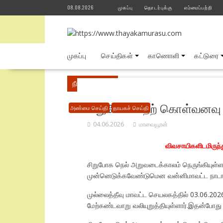
Skip
08.08.2026
முகப்பு
தொடர்புக்கு
எம்மைப்பற்றி
to
content
முகப்பு
செய்திகள்
காணொளி
கட்டுரை
நீங்கள் இங்கே
Home
அண்மை செய்தி
வி
சிறுபோக நெற் கொள்வனவு 
அண்மை செய்தி
தாயகச் செய்தி
04.06.2026
மாவையூரன்
விவசாயிகளிடமிருந்
சிறுபோக நெல் அறுவடைக்காலம் நெருங்கியுள்
முன்னெடுக்கவேண்டுமென வன்னிமாவட்ட நாடாளுமன
முல்லைத்தீவு மாவட்ட செயலகத்தில் 03.06.2026ந
மேற்கண்டவாறு வலியுறுத்தியுள்ளார்.இதன்போது ந