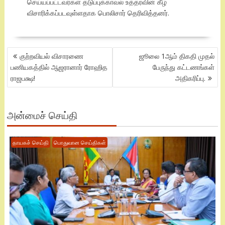
செய்யப்பட்டவர்கள் தடுப்புக்காவல் உத்தரவின் கீழ்
விசாரிக்கப்படவுள்ளதாக பொலிசார் தெரிவித்தனர்.
POST
குற்றவியல் விசாரணை
ஜூலை 1ஆம் திகதி முதல்
NAVIGATION
பணியகத்தில் ஆஜரானார் ரோஹித
பேருந்து கட்டணங்கள்
ராஜபக்ஷ!
அதிகரிப்பு.
அன்மைச் செய்தி
தாயகச் செய்தி
பொதுவான செய்திகள்