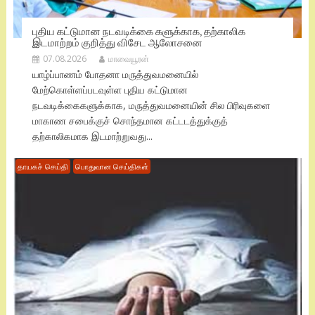
புதிய கட்டுமான நடவடிக்கை களுக்காக, தற்காலிக
இடமாற்றம் குறித்து விசேட ஆலோசனை
07.08.2026
மாவையூரன்
யாழ்ப்பாணம் போதனா மருத்துவமனையில்
மேற்கொள்ளப்படவுள்ள புதிய கட்டுமான
நடவடிக்கைகளுக்காக, மருத்துவமனையின் சில பிரிவுகளை
மாகாண சபைக்குச் சொந்தமான கட்டடத்துக்குத்
தற்காலிகமாக இடமாற்றுவது...
தாயகச் செய்தி
பொதுவான செய்திகள்