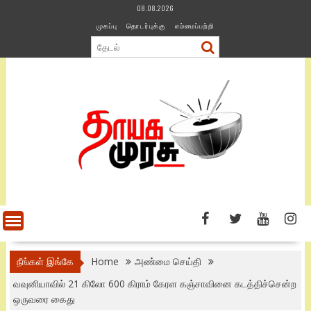
Skip
08.08.2026
to
முகப்பு
தொடர்புக்கு
எம்மைப்பற்றி
content
நீங்கள் இங்கே
Home
அண்மை செய்தி
வவுனியாவில் 21 கிலோ 600 கிராம் கேரள கஞ்சாவினை கடத்திச்சென்ற
ஒருவரை கைது