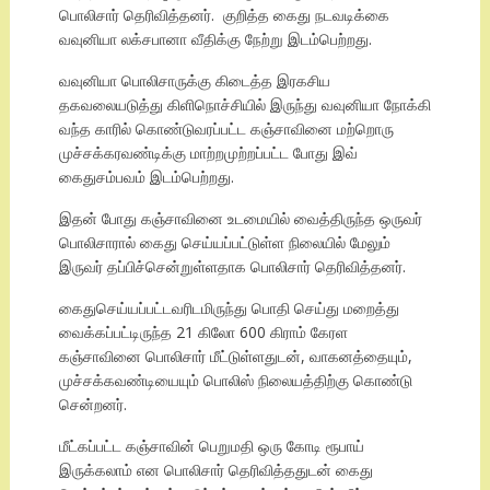
பொலிசார் தெரிவித்தனர். குறித்த கைது நடவடிக்கை
வவுனியா லக்சபானா வீதிக்கு நேற்று இடம்பெற்றது.
வவுனியா பொலிசாருக்கு கிடைத்த இரகசிய
தகவலையடுத்து கிளிநொச்சியில் இருந்து வவுனியா நோக்கி
வந்த காரில் கொண்டுவரப்பட்ட கஞ்சாவினை மற்றொரு
முச்சக்கரவண்டிக்கு மாற்றமுற்றப்பட்ட போது இவ்
கைதுசம்பவம் இடம்பெற்றது.
இதன் போது கஞ்சாவினை உடமையில் வைத்திருந்த ஒருவர்
பொலிசாரால் கைது செய்யப்பட்டுள்ள நிலையில் மேலும்
இருவர் தப்பிச்சென்றுள்ளதாக பொலிசார் தெரிவித்தனர்.
கைதுசெய்யப்பட்டவரிடமிருந்து பொதி செய்து மறைத்து
வைக்கப்பட்டிருந்த 21 கிலோ 600 கிராம் கேரள
கஞ்சாவினை பொலிசார் மீட்டுள்ளதுடன், வாகனத்தையும்,
முச்சக்கவண்டியையும் பொலிஸ் நிலையத்திற்கு கொண்டு
சென்றனர்.
மீட்கப்பட்ட கஞ்சாவின் பெறுமதி ஒரு கோடி ரூபாய்
இருக்கலாம் என பொலிசார் தெரிவித்ததுடன் கைது