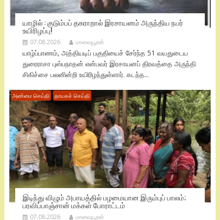
யாழில் : குடும்பப் தகராறால் இரசாயனம் அருந்திய நபர்
உயிரிழப்பு!
07.08.2026
மாவையூரன்
யாழ்ப்பாணம், அத்தியடிப் பகுதியைச் சேர்ந்த 51 வயதுடைய
துரைராசா புஸ்பநாதன் என்பவர் இரசாயனப் திரவத்தை அருந்தி
சிகிச்சை பலனின்றி உயிரிழந்துள்ளார். கடந்த...
அண்மை செய்தி
தாயகச் செய்தி
இடிந்து விழும் அபாயத்தில் பழமையான இரும்புப் பாலம்;
பரவிப்பாஞ்சான் மக்கள் போராட்டம்
07.08.2026
மாவையூரன்