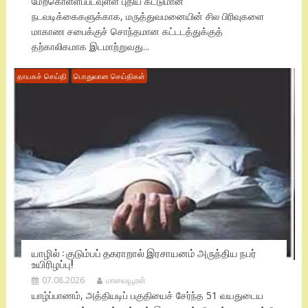
மேற்கொள்ளப்படவுள்ள புதிய கட்டுமான
நடவடிக்கைகளுக்காக, மருத்துவமனையின் சில பிரிவுகளை
மாகாண சபைக்குச் சொந்தமான கட்டடத்துக்குத்
தற்காலிகமாக இடமாற்றுவது...
தாயகச் செய்தி
பொதுவான செய்திகள்
யாழில் : குடும்பப் தகராறால் இரசாயனம் அருந்திய நபர்
உயிரிழப்பு!
07.08.2026
மாவையூரன்
யாழ்ப்பாணம், அத்தியடிப் பகுதியைச் சேர்ந்த 51 வயதுடைய