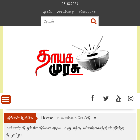
Skip
08.08.2026
to
முகப்பு
தொடர்புக்கு
எம்மைப்பற்றி
content
நீங்கள் இங்கே
Home
அண்மை செய்தி
மன்னார் திருக் கேதீஸ்வர ஆலய வருடாந்த மகோற்சவத்தின் தீர்த்த
திருவிழா