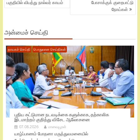
NAVIGATION
பகுதியில் விபத்து நால்வர் காயம்
போசாக்குக் குறைபாட்டு
நோய்கள்
அன்மைச் செய்தி
தாயகச் செய்தி
பொதுவான செய்திகள்
புதிய கட்டுமான நடவடிக்கை களுக்காக, தற்காலிக
இடமாற்றம் குறித்து விசேட ஆலோசனை
07.08.2026
மாவையூரன்
யாழ்ப்பாணம் போதனா மருத்துவமனையில்