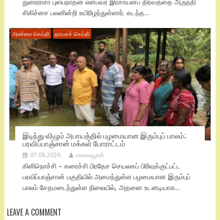
துரைராசா புஸ்பநாதன் என்பவர் இரசாயனப் திரவத்தை அருந்தி
சிகிச்சை பலனின்றி உயிரிழந்துள்ளார். கடந்த...
அண்மை செய்தி
தாயகச் செய்தி
இடிந்து விழும் அபாயத்தில் பழமையான இரும்புப் பாலம்;
பரவிப்பாஞ்சான் மக்கள் போராட்டம்
07.08.2026
மாவையூரன்
கிளிநொச்சி – கரைச்சி பிரதேச செயலகப் பிரிவுக்குட்பட்ட
பரவிப்பாஞ்சான் பகுதியில் அமைந்துள்ள பழமையான இரும்புப்
பாலம் சேதமடைந்துள்ள நிலையில், அதனை உடனடியாக...
LEAVE A COMMENT