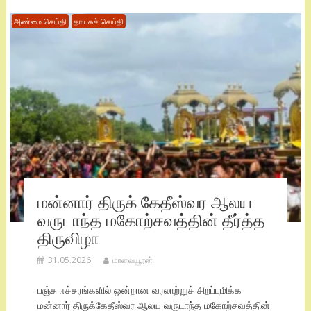
அண்மை செய்தி
தாயகச் செய்தி
மன்னார் திருக் கேதீஸ்வர ஆலய
வருடாந்த மகோற்சவத்தின் தீர்த்த
திருவிழா
31.05.2026
மாவையூரன்
பஞ்ச ஈச்சரங்களில் ஒன்றான வரலாற்றுச் சிறப்புமிக்க
மன்னார் திருக்கேதீஸ்வர ஆலய வருடாந்த மகோற்சவத்தின்