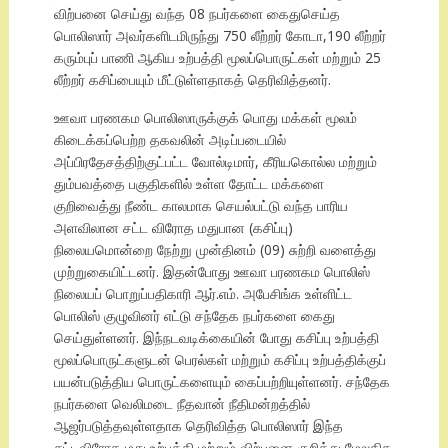
விற்பனை செய்து வந்த 08 நபர்களை கைதுசெய்த
பொலிஸார் அவர்களிடமிருந்து 750 லீற்றர் கோடா,190 லீற்றர்
கரும்புப் பாணி ஆகிய உற்பத்தி மூலப்பொருட்கள் மற்றும் 25
லீற்றர் கசிப்பையும் மீட்டுள்ளதாகத் தெரிவித்தனர்.
ஊவா பரணகம பொலிஸாருக்குக் பொது மக்கள் மூலம்
கிடைக்கப்பெற்ற தகவலின் அடிப்படையில்
அப்பிரதேசத்திற்குட்பட்ட வோல்டிமார், கீரியகொல்ல மற்றும்
தும்பவத்தை பகுதிகளில் உள்ள தோட்ட மக்களை
குறிவைத்து நீண்ட காலமாக செயல்பட்டு வந்த பாரிய
அளவிலான சட்ட விரோத மதுபான (கசிப்பு)
நிலையமொன்றை நேற்று முன்தினம் (09) சுற்றி வளைத்து
முற்றுகையிட்டனர். இதன்போது ஊவா பரணகம பொலிஸ்
நிலையப் பொறுப்பதிகாரி ஆர்.எம். அபேசிங்க உள்ளிட்ட
பொலிஸ் குழுவினர் எட்டு சந்தேக நபர்களை கைது
செய்துள்ளனர். இந்நடவடிக்கையின் போது கசிப்பு உற்பத்தி
மூலப்பொருட்களுடன் பெரல்கள் மற்றும் கசிப்பு உற்பத்திக்குப்
பயன்படுத்திய பொருட்களையும் கைப்பற்றியுள்ளனர். சந்தேக
நபர்களை வெலிமடை நீதவான் நீதிமன்றத்தில்
ஆஜர்படுத்தவுள்ளதாக தெரிவித்த பொலிஸார் இந்த
சட்டவிரோத மது உற்பத்தி மற்றும் விற்பனை குறித்து மேலதிக