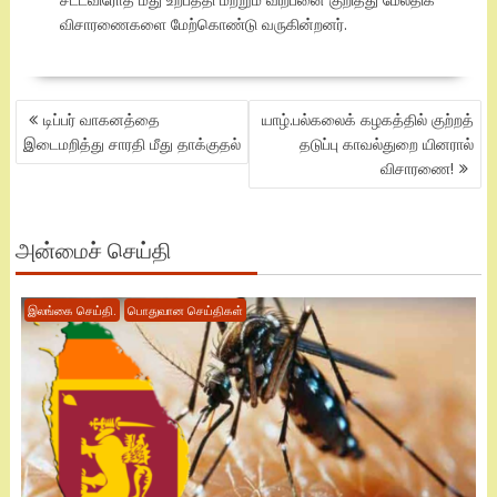
விசாரணைகளை மேற்கொண்டு வருகின்றனர்.
POST
டிப்பர் வாகனத்தை
யாழ்.பல்கலைக் கழகத்தில் குற்றத்
NAVIGATION
இடைமறித்து சாரதி மீது தாக்குதல்
தடுப்பு காவல்துறை யினரால்
விசாரணை!
அன்மைச் செய்தி
இலங்கை செய்தி.
பொதுவான செய்திகள்