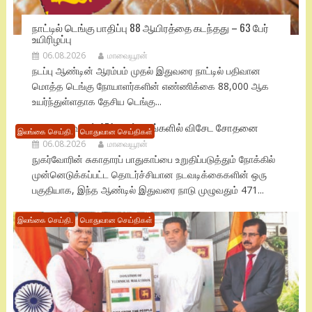
நாட்டில் டெங்கு பாதிப்பு 88 ஆயிரத்தை கடந்தது – 63 பேர்
உயிரிழப்பு
06.08.2026
மாவையூரன்
நடப்பு ஆண்டின் ஆரம்பம் முதல் இதுவரை நாட்டில் பதிவான
மொத்த டெங்கு நோயாளர்களின் எண்ணிக்கை 88,000 ஆக
உயர்ந்துள்ளதாக தேசிய டெங்கு...
நாடு முழுவதும் 471 மருந்தகங்களில் விசேட சோதனை
இலங்கை செய்தி.
பொதுவான செய்திகள்
06.08.2026
மாவையூரன்
நுகர்வோரின் சுகாதாரப் பாதுகாப்பை உறுதிப்படுத்தும் நோக்கில்
முன்னெடுக்கப்பட்ட தொடர்ச்சியான நடவடிக்கைகளின் ஒரு
பகுதியாக, இந்த ஆண்டில் இதுவரை நாடு முழுவதும் 471...
இலங்கை செய்தி.
பொதுவான செய்திகள்