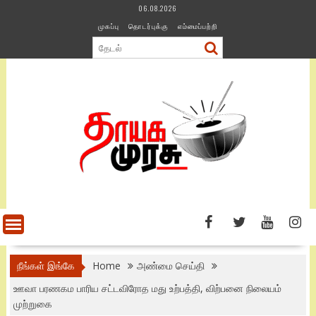
Skip
06.08.2026
to
முகப்பு
தொடர்புக்கு
எம்மைப்பற்றி
content
நீங்கள் இங்கே
Home
அண்மை செய்தி
ஊவா பரணகம பாரிய சட்டவிரோத மது உற்பத்தி, விற்பனை நிலையம்
முற்றுகை