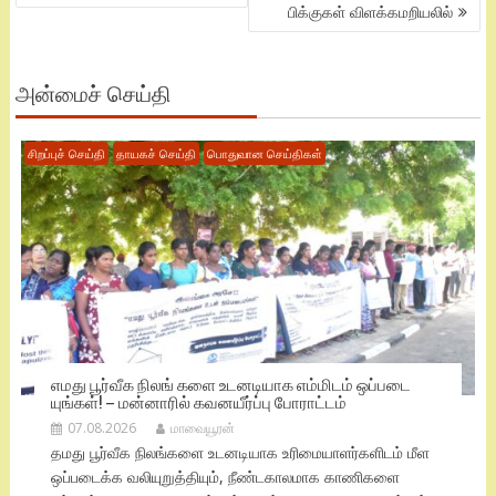
பிக்குகள் விளக்கமறியலில்
அன்மைச் செய்தி
சிறப்புச் செய்தி
தாயகச் செய்தி
பொதுவான செய்திகள்
எமது பூர்வீக நிலங் களை உடனடியாக எம்மிடம் ஒப்படை
யுங்கள்! – மன்னாரில் கவனயீர்ப்பு போராட்டம்
07.08.2026
மாவையூரன்
தமது பூர்வீக நிலங்களை உடனடியாக உரிமையாளர்களிடம் மீள
ஒப்படைக்க வலியுறுத்தியும், நீண்டகாலமாக காணிகளை