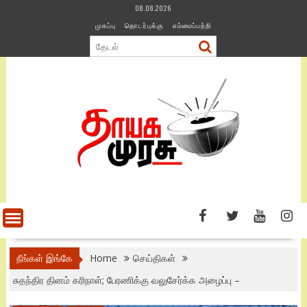
Skip
08.08.2026
to
முகப்பு
தொடர்புக்கு
எம்மைப்பற்றி
content
நீங்கள் இங்கே
Home
செய்திகள்
சுதந்திர தினம் கரிநாள்; பேரணிக்கு வலுசேர்க்க அழைப்பு –