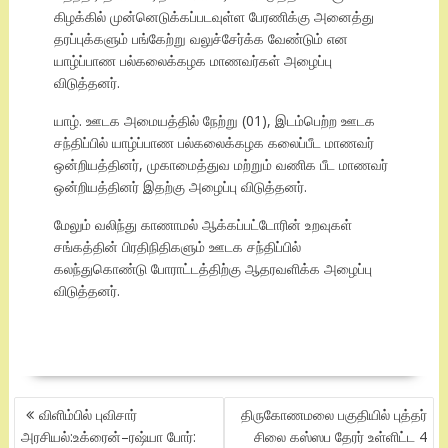
கிழக்கில் முன்னெடுக்கப்படவுள்ள பேரணிக்கு அனைத்து
தரப்புக்களும் பங்கேற்று வலுச்சேர்க்க வேண்டும் என
யாழ்ப்பாண பல்கலைக்கழக மாணவர்கள் அழைப்பு
விடுத்தனர்.
யாழ். ஊடக அமையத்தில் நேற்று (01), இடம்பெற்ற ஊடக
சந்திப்பில் யாழ்ப்பாண பல்கலைக்கழக கலைப்பீட மாணவர்
ஒன்றியத்தினர், முகாமைத்துவ மற்றும் வணிக பீட மாணவர்
ஒன்றியத்தினர் இதற்கு அழைப்பு விடுத்தனர்.
மேலும் வலிந்து காணாமல் ஆக்கப்பட்டோரின் உறவுகள்
சங்கத்தின் பிரதிநிதிகளும் ஊடக சந்திப்பில்
கலந்துகொண்டு போராட்டத்திற்கு ஆதரவளிக்க அழைப்பு
விடுத்தனர்.
POST
விளிம்பில் புவிசார்
திருகோணமலை பகுதியில் புத்தர்
NAVIGATION
அரசியல்:உக்ரைன்–ரஷ்யா போர்:
சிலை கஸ்ஸப தேரர் உள்ளிட்ட 4