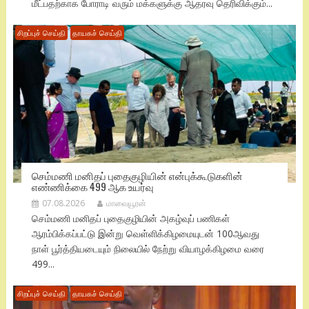
மீட்பதற்காக போராடி வரும் மக்களுக்கு ஆதரவு தெரிவிக்கும்...
சிறப்புச் செய்தி
தாயகச் செய்தி
செம்மணி மனிதப் புதைகுழியின் என்புக்கூடுகளின்
எண்ணிக்கை 499 ஆக உயர்வு
07.08.2026
மாவையூரன்
செம்மணி மனிதப் புதைகுழியின் அகழ்வுப் பணிகள்
ஆரம்பிக்கப்பட்டு இன்று வெள்ளிக்கிழமையுடன் 100ஆவது
நாள் பூர்த்தியடையும் நிலையில் நேற்று வியாழக்கிழமை வரை
499...
சிறப்புச் செய்தி
தாயகச் செய்தி