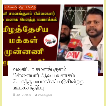
காணொளி
சிறப்புச் செய்தி
வவுனியா சமனங் குளம்
பிள்ளையார் ஆலய வளாகம்
பெளத்த மயமாக்கப் படுகின்றது
ஊடகசந்திப்பு
30.12.2025
மாவையூரன்