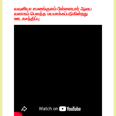
வவுனியா சமனங்குளம் பிள்ளையார் ஆலய
வளாகம் பெளத்த மயமாக்கப்படுகின்றது
ஊடகசந்திப்பு