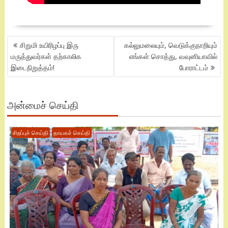
POST
சிறுமி உயிரிழப்பு இரு
கல்லுமலையும், வெடுக்குநாறியும்
NAVIGATION
மருத்துவர்கள் தற்காலிக
எங்கள் சொத்து, வவுனியாவில்
இடைநிறுத்தம்!
போராட்டம்
அன்மைச் செய்தி
சிறப்புச் செய்தி
தாயகச் செய்தி