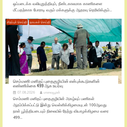
ஒப்படைக்க வலியுறுத்தியும், நீண்டகாலமாக காணிகளை
மீட்பதற்காக போராடி வரும் மக்களுக்கு ஆதரவு தெரிவிக்கும்...
சிறப்புச் செய்தி
தாயகச் செய்தி
செம்மணி மனிதப் புதைகுழியின் என்புக்கூடுகளின்
எண்ணிக்கை 499 ஆக உயர்வு
07.08.2026
மாவையூரன்
செம்மணி மனிதப் புதைகுழியின் அகழ்வுப் பணிகள்
ஆரம்பிக்கப்பட்டு இன்று வெள்ளிக்கிழமையுடன் 100ஆவது
நாள் பூர்த்தியடையும் நிலையில் நேற்று வியாழக்கிழமை வரை
499...