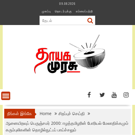
Skip
09.08.2026
to
முகப்பு
தொடர்புக்கு
எம்மைப்பற்றி
content
நீங்கள் இங்கே
Home
சிறப்புச் செய்தி
ஆனையிறவுப் பெருஞ்சமர் 2000: ஈழத்தமிழரின் போரியல் மேலாதிக்கமும்
கரும்புலிகளின் தொழில்நுட்பப் பாய்ச்சலும்