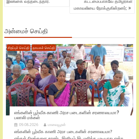
இலங்கை வந்தடைந்தார்.
கட்டமைப்பாகவே தமிழர்கள்
மகாவலியை நோக்குகின்றனர்;
அன்மைச் செய்தி
சிறப்புச் செய்தி
தாயகச் செய்தி
எங்களின் பூர்வீக காணி அரச படைகளின் சரணாலயமா?
பலாலி மக்கள்
09.08.2026
மாவையூரன்
எங்களின் பூர்வீக காணி அரச படைகளின் சரணாலயமா?
எங்கள் நிலங்களை சுரண்ட இனியும் இடமளிக்க முடியாது என்ற