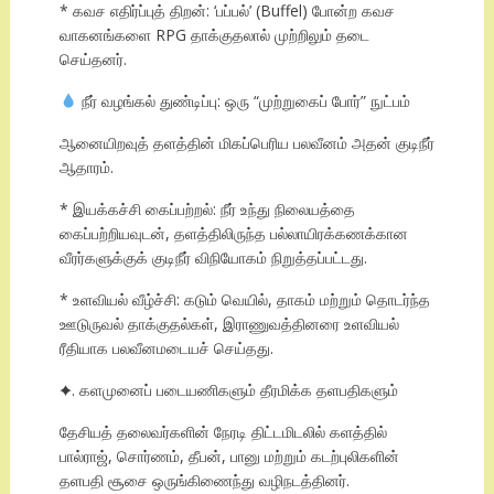
* கவச எதிர்ப்புத் திறன்: ‘பப்பல்’ (Buffel) போன்ற கவச
வாகனங்களை RPG தாக்குதலால் முற்றிலும் தடை
செய்தனர்.
நீர் வழங்கல் துண்டிப்பு: ஒரு “முற்றுகைப் போர்” நுட்பம்
ஆனையிறவுத் தளத்தின் மிகப்பெரிய பலவீனம் அதன் குடிநீர்
ஆதாரம்.
* இயக்கச்சி கைப்பற்றல்: நீர் உந்து நிலையத்தை
கைப்பற்றியவுடன், தளத்திலிருந்த பல்லாயிரக்கணக்கான
வீரர்களுக்குக் குடிநீர் விநியோகம் நிறுத்தப்பட்டது.
* உளவியல் வீழ்ச்சி: கடும் வெயில், தாகம் மற்றும் தொடர்ந்த
ஊடுருவல் தாக்குதல்கள், இராணுவத்தினரை உளவியல்
ரீதியாக பலவீனமடையச் செய்தது.
✦. களமுனைப் படையணிகளும் தீரமிக்க தளபதிகளும்
தேசியத் தலைவர்களின் நேரடி திட்டமிடலில் களத்தில்
பால்ராஜ், சொர்ணம், தீபன், பானு மற்றும் கடற்புலிகளின்
தளபதி சூசை ஒருங்கிணைந்து வழிநடத்தினர்.