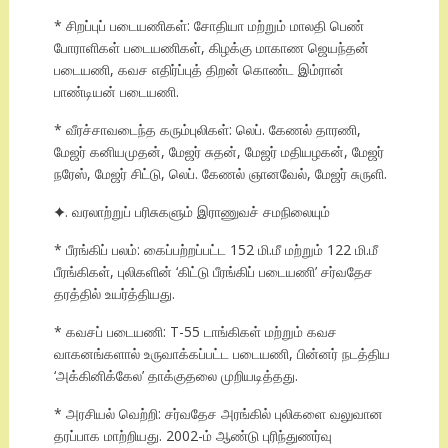
* சிறப்புப் படையணிகள்: சோதியா மற்றும் மாலதி பெண்
போராளிகள் படையணிகள், கிழக்கு மாகாண ஜெயந்தன்
படையணி, கவச எதிர்ப்புத் திறன் கொண்ட இம்ரான்
பாண்டியன் படையணி.
* வீரச்சாவடைந்த கரும்புலிகள்: லெப். கேணல் தாரணி,
மேஜர் கனியமுதன், மேஜர் சுதன், மேஜர் மதியழகன், மேஜர்
நரேஸ், மேஜர் சிட்டு, லெப். கேணல் ஞானவேல், மேஜர் சுருளி.
✦. வரலாற்றுப் பரிசுகளும் இராணுவச் சமநிலையும்
* பீரங்கிப் பலம்: கைப்பற்றப்பட்ட 152 மி.மீ மற்றும் 122 மி.மீ
பீரங்கிகள், புலிகளின் ‘கிட்டு பீரங்கிப் படையணி’ சர்வதேச
தரத்தில் உயர்த்தியது.
* கவசப் படையணி: T-55 டாங்கிகள் மற்றும் கவச
வாகனங்களால் உருவாக்கப்பட்ட படையணி, பின்னர் நடத்திய
‘அக்கினிக்கேல’ தாக்குதலை முறியடித்தது.
* அரசியல் வெற்றி: சர்வதேச அரங்கில் புலிகளை வலுவான
தரப்பாக மாற்றியது. 2002-ம் ஆண்டு புரிந்துணர்வு