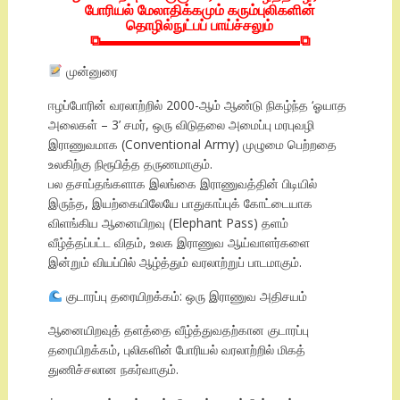
போரியல் மேலாதிக்கமும் கரும்புலிகளின்
தொழில்நுட்பப் பாய்ச்சலும்
⧉▬▬▬▬▬▬▬▬▬▬▬▬▬▬⧉
முன்னுரை
ஈழப்போரின் வரலாற்றில் 2000-ஆம் ஆண்டு நிகழ்ந்த ‘ஓயாத
அலைகள் – 3’ சமர், ஒரு விடுதலை அமைப்பு மரபுவழி
இராணுவமாக (Conventional Army) முழுமை பெற்றதை
உலகிற்கு நிரூபித்த தருணமாகும்.
பல தசாப்தங்களாக இலங்கை இராணுவத்தின் பிடியில்
இருந்த, இயற்கையிலேயே பாதுகாப்புக் கோட்டையாக
விளங்கிய ஆனையிறவு (Elephant Pass) தளம்
வீழ்த்தப்பட்ட விதம், உலக இராணுவ ஆய்வாளர்களை
இன்றும் வியப்பில் ஆழ்த்தும் வரலாற்றுப் பாடமாகும்.
குடாரப்பு தரையிறக்கம்: ஒரு இராணுவ அதிசயம்
ஆனையிறவுத் தளத்தை வீழ்த்துவதற்கான குடாரப்பு
தரையிறக்கம், புலிகளின் போரியல் வரலாற்றில் மிகத்
துணிச்சலான நகர்வாகும்.