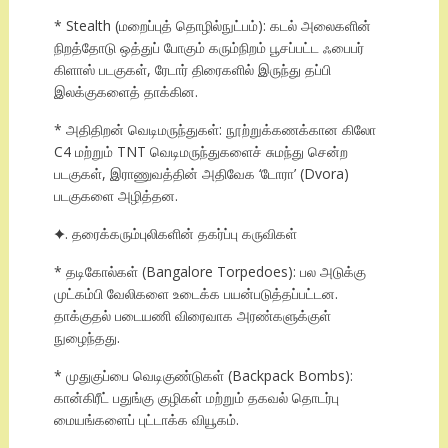
* Stealth (மறைப்புத் தொழில்நுட்பம்): கடல் அலைகளின்
நிறத்தோடு ஒத்துப் போகும் கரும்நிறம் பூசப்பட்ட ஃபைபர்
கிளாஸ் படகுகள், ரேடார் திரைகளில் இருந்து தப்பி
இலக்குகளைத் தாக்கின.
* அதிதிறன் வெடிமருந்துகள்: நூற்றுக்கணக்கான கிலோ
C4 மற்றும் TNT வெடிமருந்துகளைச் சுமந்து சென்ற
படகுகள், இராணுவத்தின் அதிவேக ‘டோரா’ (Dvora)
படகுகளை அழித்தன.
✦. தரைக்கரும்புலிகளின் தகர்ப்பு கருவிகள்
* தடிகோல்கள் (Bangalore Torpedoes): பல அடுக்கு
முட்கம்பி வேலிகளை உடைக்க பயன்படுத்தப்பட்டன.
தாக்குதல் படையணி விரைவாக அரண்களுக்குள்
நுழைந்தது.
* முதுகுப்பை வெடிகுண்டுகள் (Backpack Bombs):
கான்கிரீட் பதுங்கு குழிகள் மற்றும் தகவல் தொடர்பு
மையங்களைப் புட்டாக்க வியூகம்.