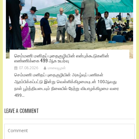
செம்மணி மனிதப் புதைகுழியின் என்புக்கூடுகளின்
எண்ணிக்கை 499 ஆக உயர்வு
07.08.2026
மாவையூரன்
செம்மணி மனிதப் புதைகுழியின் அகழ்வுப் பணிகள்
ஆரம்பிக்கப்பட்டு இன்று வெள்ளிக்கிழமையுடன் 100ஆவது
நாள் பூர்த்தியடையும் நிலையில் நேற்று வியாழக்கிழமை வரை
499...
LEAVE A COMMENT