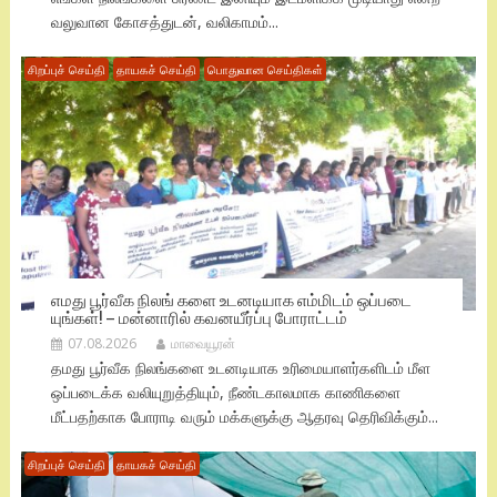
வலுவான கோசத்துடன், வலிகாமம்...
சிறப்புச் செய்தி
தாயகச் செய்தி
பொதுவான செய்திகள்
எமது பூர்வீக நிலங் களை உடனடியாக எம்மிடம் ஒப்படை
யுங்கள்! – மன்னாரில் கவனயீர்ப்பு போராட்டம்
07.08.2026
மாவையூரன்
தமது பூர்வீக நிலங்களை உடனடியாக உரிமையாளர்களிடம் மீள
ஒப்படைக்க வலியுறுத்தியும், நீண்டகாலமாக காணிகளை
மீட்பதற்காக போராடி வரும் மக்களுக்கு ஆதரவு தெரிவிக்கும்...
சிறப்புச் செய்தி
தாயகச் செய்தி