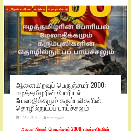
ஈழ அரசியல் ஆய்வு
கட்டுரை
சிறப்புச் செய்தி
ஆனையிறவுப் பெருஞ்சமர் 2000:
ஈழத்தமிழரின் போரியல்
மேலாதிக்கமும் கரும்புலிகளின்
தொழில்நுட்பப் பாய்ச்சலும்
17.02.2026
மாவையூரன்
ஆனையிறவுப் பெருஞ்சமர் 2000: ஈழத்தமிழரின்