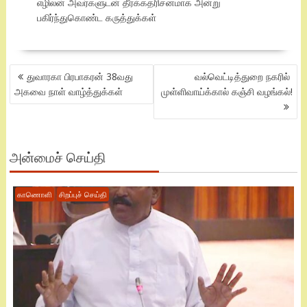
எழிலன் அவர்களுடன் தீர்க்கதரிசனமாக அன்று
பகிர்ந்துகொண்ட கருத்துக்கள்
POST
துவாரகா பிரபாகரன் 38வது
வல்வெட்டித்துறை நகரில்
NAVIGATION
அகவை நாள் வாழ்த்துக்கள்
முள்ளிவாய்க்கால் கஞ்சி வழங்கல்!
அன்மைச் செய்தி
காணொளி
சிறப்புச் செய்தி