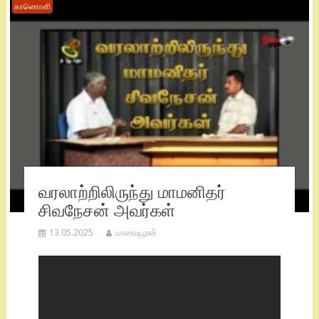
காணொளி
வரலாற்றிலிருந்து மாமனிதர்
சிவநேசன் அவர்கள்
13.05.2025
மாவையூரன்