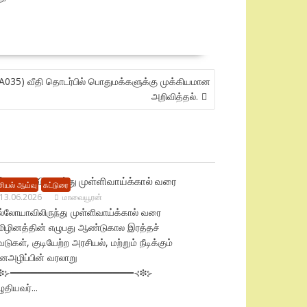
 (A035) வீதி தொடர்பில் பொதுமக்களுக்கு முக்கியமான
அறிவித்தல்.
ல்லோயாவிலிருந்து முள்ளிவாய்க்கால் வரை
ியல் ஆய்வு
கட்டுரை
13.06.2026
மாவையூரன்
ல்லோயாவிலிருந்து முள்ளிவாய்க்கால் வரை
மிழினத்தின் எழுபது ஆண்டுகால இரத்தச்
வடுகள், குடியேற்ற அரசியல், மற்றும் நீடிக்கும்
னஅழிப்பின் வரலாறு
❉⊱══════════════════⊰❉⊱
ுதியவர்...