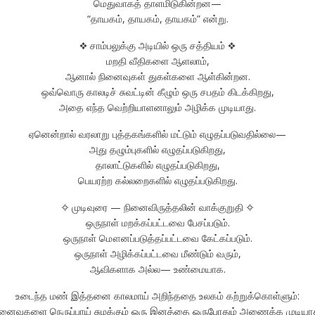
மெதுவாகத் தாளமிடுகின்றன—
“தாயகம், தாயகம், தாயகம்” என்று.
❖ சாம்பலுக்கு அடியில் ஒரு சத்தியம் ❖
மறதி வீதிகளை ஆளலாம்,
ஆனால் நினைவுகள் துகள்களை ஆள்கின்றன.
ஒவ்வொரு காலடிச் சுவட்டின் கீழும் ஒரு சபதம் கிடக்கிறது,
அதை எந்த வெற்றியாளனாலும் அழிக்க முடியாது.
ஏனென்றால் வரலாறு புத்தகங்களில் மட்டும் எழுதப்படுவதில்லை—
அது தழும்புகளில் எழுதப்படுகிறது,
தாலாட்டுகளில் எழுதப்படுகிறது,
பெயரற்ற கல்லறைகளில் எழுதப்படுகிறது.
✧ முடிவுரை — நினைவிருத்தலின் வாக்குறுதி ✧
ஒருநாள் மறக்கப்பட்டவை பேசப்படும்.
ஒருநாள் மௌனப்படுத்தப்பட்டவை கேட்கப்படும்.
ஒருநாள் அழிக்கப்பட்டவை மீண்டும் வரும்,
ஆவிகளாக அல்ல— உண்மையாக.
உடைந்த மண் இத்தனை காலமாய் அறிந்ததை உலகம் கற்றுக்கொள்ளும்:
ினைவுகளை நெருப்பாய் சுமக்கும் ஒரு இனத்தை ஒருபோதும் அணைக்க முடியாத