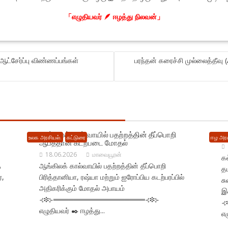
「எழுதியவர் 🪶 ஈழத்து நிலவன்」
 ஆட்சேர்ப்பு விண்ணப்பங்கள்
பரந்தன் கரைச்சி முல்லைத்தீவு
ஆங்கிலக் கால் வாயில் பதற்றத்தின் தீப்பொறி
க
உலக அரசியல்.
கட்டுரை
ஈழ அரச
ஆபத்தான கடற்படை மோதல்
18.06.2026
மாவையூரன்
க
ை
ஆங்கிலக் கால்வாயில் பதற்றத்தின் தீப்பொறி
த
்,
பிரித்தானியா, ரஷ்யா மற்றும் ஐரோப்பிய கடற்பரப்பில்
சு
அதிகரிக்கும் மோதல் அபாயம்
இ
⊰❉⊱══════════════════⊰❉⊱
⊰
எழுதியவர் ✒️ ஈழத்து...
எழ