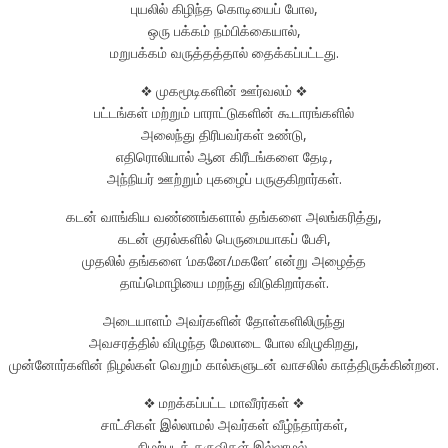
புயலில் கிழிந்த கொடியைப் போல,
ஒரு பக்கம் நம்பிக்கையால்,
மறுபக்கம் வருத்தத்தால் தைக்கப்பட்டது.
❖ முகமூடிகளின் ஊர்வலம் ❖
பட்டங்கள் மற்றும் பாராட்டுகளின் கூடாரங்களில்
அலைந்து திரிபவர்கள் உண்டு,
எதிரொலியால் ஆன கிரீடங்களை தேடி,
அந்நியர் ஊற்றும் புகழைப் பருகுகிறார்கள்.
கடன் வாங்கிய வண்ணங்களால் தங்களை அலங்கரித்து,
கடன் குரல்களில் பெருமையாகப் பேசி,
முதலில் தங்களை ‘மகனே/மகளே’ என்று அழைத்த
தாய்மொழியை மறந்து விடுகிறார்கள்.
அடையாளம் அவர்களின் தோள்களிலிருந்து
அவசரத்தில் விழுந்த மேலாடை போல விழுகிறது,
முன்னோர்களின் நிழல்கள் வெறும் கால்களுடன் வாசலில் காத்திருக்கின்றன.
❖ மறக்கப்பட்ட மாவீரர்கள் ❖
சாட்சிகள் இல்லாமல் அவர்கள் வீழ்ந்தார்கள்,
நிழற்படக் கருவிகள் இல்லாமல்,