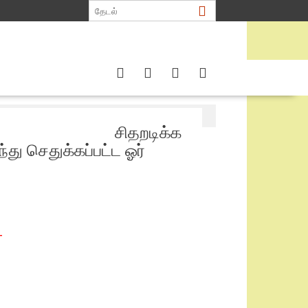
து செதுக்கப்பட்ட ஓர் அழுகை —
சிதறடிக்க
ந்து செதுக்கப்பட்ட ஓர்
—