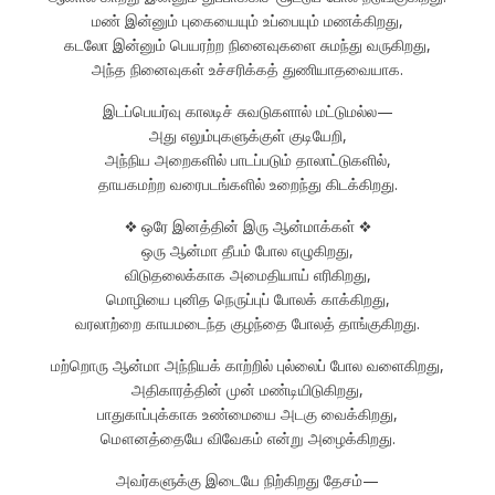
மண் இன்னும் புகையையும் உப்பையும் மணக்கிறது,
கடலோ இன்னும் பெயரற்ற நினைவுகளை சுமந்து வருகிறது,
அந்த நினைவுகள் உச்சரிக்கத் துணியாதவையாக.
இடப்பெயர்வு காலடிச் சுவடுகளால் மட்டுமல்ல—
அது எலும்புகளுக்குள் குடியேறி,
அந்நிய அறைகளில் பாடப்படும் தாலாட்டுகளில்,
தாயகமற்ற வரைபடங்களில் உறைந்து கிடக்கிறது.
❖ ஒரே இனத்தின் இரு ஆன்மாக்கள் ❖
ஒரு ஆன்மா தீபம் போல எழுகிறது,
விடுதலைக்காக அமைதியாய் எரிகிறது,
மொழியை புனித நெருப்புப் போலக் காக்கிறது,
வரலாற்றை காயமடைந்த குழந்தை போலத் தாங்குகிறது.
மற்றொரு ஆன்மா அந்நியக் காற்றில் புல்லைப் போல வளைகிறது,
அதிகாரத்தின் முன் மண்டியிடுகிறது,
பாதுகாப்புக்காக உண்மையை அடகு வைக்கிறது,
மௌனத்தையே விவேகம் என்று அழைக்கிறது.
அவர்களுக்கு இடையே நிற்கிறது தேசம்—