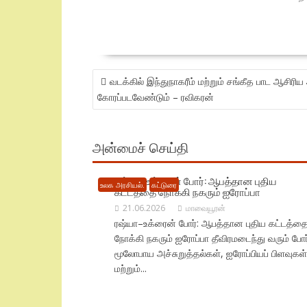
POST
வடக்கில் இந்துநாகரீம் மற்றும் சங்கீத பாட ஆசிரிய
NAVIGATION
கோரப்படவேண்டும் – ரவிகரன்
அன்மைச் செய்தி
ரஷ்யா–உக்ரைன் போர்: ஆபத்தான புதிய
உலக அரசியல்.
கட்டுரை
கட்டத்தை நோக்கி நகரும் ஐரோப்பா
21.06.2026
மாவையூரன்
ரஷ்யா–உக்ரைன் போர்: ஆபத்தான புதிய கட்டத்த
நோக்கி நகரும் ஐரோப்பா தீவிரமடைந்து வரும் போர
மூலோபாய அச்சுறுத்தல்கள், ஐரோப்பியப் பிளவுகள்
மற்றும்...