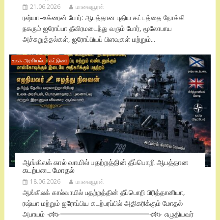
21.06.2026
மாவையூரன்
ரஷ்யா–உக்ரைன் போர்: ஆபத்தான புதிய கட்டத்தை நோக்கி
நகரும் ஐரோப்பா தீவிரமடைந்து வரும் போர், மூலோபாய
அச்சுறுத்தல்கள், ஐரோப்பியப் பிளவுகள் மற்றும்...
உலக அரசியல்.
கட்டுரை
ஆங்கிலக் கால் வாயில் பதற்றத்தின் தீப்பொறி ஆபத்தான
கடற்படை மோதல்
18.06.2026
மாவையூரன்
ஆங்கிலக் கால்வாயில் பதற்றத்தின் தீப்பொறி பிரித்தானியா,
ரஷ்யா மற்றும் ஐரோப்பிய கடற்பரப்பில் அதிகரிக்கும் மோதல்
அபாயம் ⊰❉⊱══════════════════⊰❉⊱ எழுதியவர்