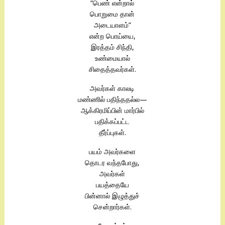
“பெண் என்றால்
பொறுமை தான்
அடையாளம்”
என்ற பொய்யை,
இரத்தம் சிந்தி,
உண்மையால்
சிதைத்தவர்கள்.
அவர்கள் காலடி
மண்ணில் பதிந்ததல்ல—
ஆக்கிரமிப்பின் மார்பில்
பதிக்கப்பட்ட
தீர்ப்புகள்.
பயம் அவர்களை
தொடர வந்தபோது,
அவர்கள்
பயத்தையே
பின்னால் இழுத்துச்
சென்றார்கள்.