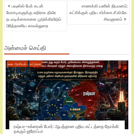
POST
பவுன்ஸ் பேக் கடன்
சாணக்கி யனின் நியமனம்;
NAVIGATION
மோசடிகளுக்கு எதிராக தீவிர
கட்சிக்குள் புதிய சர்ச்சை.சீ.வி.கே.
நடவடிக்கைகளை முடுக்கிவிடும்
சிவஞானம்
பிரித்தானிய காவல்துறை
அன்மைச் செய்தி
உலக அரசியல்.
கட்டுரை
ரஷ்யா–உக்ரைன் போர்: ஆபத்தான புதிய கட்டத்தை நோக்கி
நகரும் ஐரோப்பா