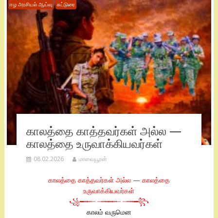
ஈழ அரசியல் ஆய்வு
கட்டுரை
காலத்தை காத்தவர்கள் அல்ல —
காலத்தை உருவாக்கியவர்கள்
08.02.2026
மாவையூரன்
காலத்தை காத்தவர்கள் அல்ல — காலத்தை
உருவாக்கியவர்கள்
꧁‌━┅┉┈ ┈┉┅┅┉┈ ┈┉┅━꧂
காலம் வருமென