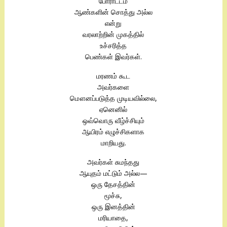
போராட்டம்
ஆண்களின் சொத்து அல்ல
என்று
வரலாற்றின் முகத்தில்
உச்சரித்த
பெண்கள் இவர்கள்.
மரணம் கூட
அவர்களை
மௌனப்படுத்த முடியவில்லை,
ஏனெனில்
ஒவ்வொரு வீழ்ச்சியும்
ஆயிரம் எழுச்சிகளாக
மாறியது.
அவர்கள் சுமந்தது
ஆயுதம் மட்டும் அல்ல—
ஒரு தேசத்தின்
மூச்சு,
ஒரு இனத்தின்
மரியாதை,