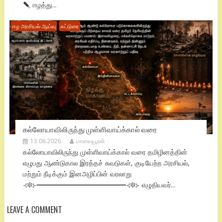
ஈழத்து...
ஈழ அரசியல் ஆய்வு
கட்டுரை
கல்லோயாவிலிருந்து முள்ளிவாய்க்கால் வரை
13.06.2026
மாவையூரன்
கல்லோயாவிலிருந்து முள்ளிவாய்க்கால் வரை தமிழினத்தின்
எழுபது ஆண்டுகால இரத்தச் சுவடுகள், குடியேற்ற அரசியல்,
மற்றும் நீடிக்கும் இனஅழிப்பின் வரலாறு
⊰❉⊱══════════════════⊰❉⊱ எழுதியவர்...
LEAVE A COMMENT