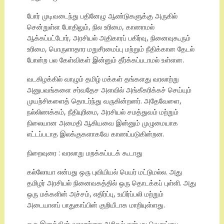
போர் முடிவடைந்து பதினேழு ஆண்டுகளுக்கு அருகில்
சென்றுள்ள போதிலும், நில உரிமை, காணாமல்
ஆக்கப்பட்டோர், அரசியல் அதிகாரப் பகிர்வு, நினைவுகூரும்
உரிமை, பொருளாதார மறுசீரமைப்பு மற்றும் நீதிக்கான தேடல்
போன்ற பல கேள்விகள் இன்னும் தீர்க்கப்படாமல் உள்ளன.
வடகிழக்கில் வாழும் தமிழ் மக்கள் தங்களது வரலாற்று
அனுபவங்களை சர்வதேச அளவில் அங்கீகரிக்கச் செய்யும்
முயற்சிகளைத் தொடர்ந்து வருகின்றனர். அதேவேளை,
நல்லிணக்கம், நீதியுரிமை, அரசியல் சமத்துவம் மற்றும்
நிலையான அமைதி ஆகியவை இன்னும் முழுமையாக
எட்டப்படாத இலக்குகளாகவே காணப்படுகின்றன.
நிறைவுரை : வரலாறு மறக்கப்படக் கூடாது
கல்லோயா என்பது ஒரு புவியியல் பெயர் மட்டுமல்ல. அது
தமிழர் அரசியல் நினைவகத்தில் ஒரு தொடக்கப் புள்ளி. அது
ஒரு மக்களின் அச்சம், எதிர்ப்பு, உயிர்ப்பலி மற்றும்
அடையாளப் பாதுகாப்பின் குறியீடாக மாறியுள்ளது.
ஒரு இனத்தின் வரலாற்றை அறிதல் என்பது வெறுப்பை