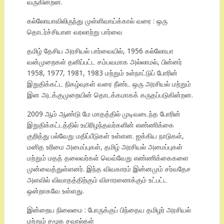
வருகின்றன.
கல்லோயாவிலிருந்து முள்ளிவாய்க்கால் வரை : ஒரு
தொடர்ச்சியான வரலாற்று பார்வை
தமிழ் தேசிய அரசியல் பார்வையில், 1956 கல்லோயா
வன்முறைகள் தனிப்பட்ட சம்பவமாக அல்லாமல், பின்னர்
1958, 1977, 1981, 1983 மற்றும் உள்நாட்டுப் போரின்
இறுதிக்கட்ட நிகழ்வுகள் வரை நீண்ட ஒரு அரசியல் மற்றும்
இன அடக்குமுறையின் தொடக்கமாகக் கருதப்படுகின்றன.
2009 ஆம் ஆண்டு மே மாதத்தில் முடிவடைந்த போரின்
இறுதிக்கட்டத்தில் உயிரிழந்தவர்களின் எண்ணிக்கை
குறித்து பல்வேறு மதிப்பீடுகள் உள்ளன. ஐக்கிய நாடுகள்,
மனித உரிமை அமைப்புகள், தமிழ் அரசியல் அமைப்புகள்
மற்றும் மதத் தலைவர்கள் வெவ்வேறு எண்ணிக்கைகளை
முன்வைத்துள்ளனர். இந்த விவகாரம் இன்னமும் சர்வதேச
அளவில் விவாதத்திற்கும் விசாரணைக்கும் உட்பட்ட
ஒன்றாகவே உள்ளது.
இன்றைய நிலைமை : போருக்குப் பிந்தைய தமிழர் அரசியல்
மற்றும் சமூக சவால்கள்