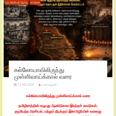
ஈழ அரசியல் ஆய்வு
கட்டுரை
கல்லோயாவிலிருந்து
முள்ளிவாய்க்கால் வரை
13.06.2026
மாவையூரன்
கல்லோயாவிலிருந்து முள்ளிவாய்க்கால் வரை
தமிழினத்தின் எழுபது ஆண்டுகால இரத்தச் சுவடுகள்,
குடியேற்ற அரசியல், மற்றும் நீடிக்கும் இனஅழிப்பின் வரலாறு