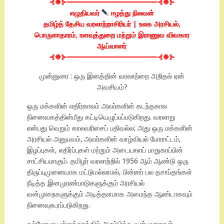
⊰❉⊱══════════════════⊰❉⊱
எழுதியவர்
ஈழத்து நிலவன்
தமிழ்த் தேசிய வரலாற்றாசிரியர் | உலக அரசியல்,
பொருளாதாரம், உளவுத்துறை மற்றும் இராணுவ விவகார
ஆய்வாளர்
⊰❉⊱══════════════════⊰❉⊱
முன்னுரை : ஒரு இனத்தின் வரலாற்றை அறிதல் ஏன்
அவசியம்?
ஒரு மக்களின் எதிர்காலம் அவர்களின் கடந்தகால
நினைவகத்தின்மீது கட்டியெழுப்பப்படுகிறது. வரலாறு
என்பது வெறும் காலவரிசைப் பதிவல்ல; அது ஒரு மக்களின்
அரசியல் அனுபவம், அவர்களின் வாழ்வியல் போராட்டம்,
இழப்புகள், எதிர்ப்புகள் மற்றும் அடையாளப் பாதுகாப்பின்
சாட்சியமாகும். தமிழர் வரலாற்றில் 1956 ஆம் ஆண்டு ஒரு
திருப்புமுனையாக மட்டுமல்லாமல், பின்னர் பல தசாப்தங்கள்
நீடித்த இனமுரண்பாடுகளுக்கும் அரசியல்
வன்முறைகளுக்கும் அடித்தளமாக அமைந்த ஆண்டாகவும்
நினைவுகூரப்படுகிறது.
கல்லோயா பள்ளத்தாக்கில் ஆரம்பித்த வன்முறைகள்,