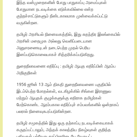
இந்த வன்முறைகளின் போது பாதுகாப்பு அமைப்புகள்
போதுமான நடவடிக்கை எடுக்கவில்லை என்ற
குற்றச்சாட்டுகளும் நீண்டகாலமாக முன்வைக்கப்பட்டு
வருகின்றன.
தமிழர் அரசியல் நினைவகத்தில், இது சுதந்திர இலங்கையில்
அரசின் மறைமுக அல்லது வெளிப்படையான
அனுசரணையுடன் நடைபெற்ற முதல் பெரிய
இனப்படுகொலையாகச் சித்தரிக்கப்படுகிறது.
துறைநீலாவணை எதிர்ப்பு : தமிழர் ஆயுத எதிர்ப்பின் ஆரம்ப
அறிகுறிகள்
1956 ஜூன் 13 ஆம் திகதி துறைநீலாவணை பகுதியில்
இடம்பெற்ற மோதல்கள், வடகிழக்கில் சிங்கள இராணுவ
மற்றும் ஆயுதக் குழுக்களுக்கு எதிராக தமிழர்கள்
மேற்கொண்ட ஆரம்பகால எதிர்ப்புச் சம்பவங்களில் ஒன்றாகப்
பலரால் நினைவுகூரப்படுகின்றன.
தமிழர் சமூகத்தில் இது ஒரு தற்காப்பு நடவடிக்கையாகக்
கருதப்பட்டாலும், அந்தக் காலத்திய நிகழ்வுகள் குறித்த
பதிவுகள் பல்வேறு தரப்பினரிடையே வேறுபட்ட