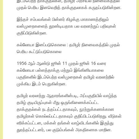
இடம்பெற்ற தாக்குதல்கள், தமிழர் அரசியல் நினைவகத்தில்
முதல் பெரிய இனவெறித் தாக்குதலாகக் கருதப்படுகின்றன.
இந்தச் சம்பவங்கள் பின்னர் கிழக்கு மாகாணத்திலும்
வன்முறைகளைத் தூண்டியதாக பல வரலாற்றுப் பதிவுகள்
குறிப்பிடுகின்றன.
கல்லோயா இனப்படுகொலை : தமிழர் நினைவகத்தில் முதல்
பெரிய கூட்டுப்படுகொலை
1956 ஆம் ஆண்டு ஜூன் 11 முதல் ஜூன் 16 வரை
கல்லோயா பள்ளத்தாக்கு மற்றும் இங்கினியாகலை
பகுதிகளில் இடம்பெற்ற வன்முறைகள் தமிழர் வரலாற்றில்
முக்கிய இடம் பெறுகின்றன.
தமிழர் வரலாற்று ஆதாரங்களின்படி, அப்பகுதியில் வாழ்ந்த
தமிழ் குடியிருப்புகள் மீது ஒருங்கிணைக்கப்பட்ட
தாக்குதல்கள் நடத்தப்பட்டதாகவும், நூற்றுக்கணக்கான
தமிழர்கள் கொல்லப்பட்டதாகவும் குறிப்பிடப்படுகிறது. வீடுகள்
எரிக்கப்பட்டன, மக்கள் தங்கள் வாழ்விடங்களில் இருந்து
துரத்தப்பட்டனர், பல குடும்பங்கள் அகதிகளாக மாறின.