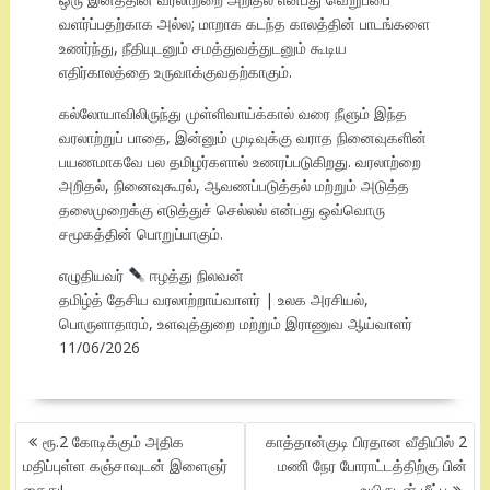
வளர்ப்பதற்காக அல்ல; மாறாக கடந்த காலத்தின் பாடங்களை
உணர்ந்து, நீதியுடனும் சமத்துவத்துடனும் கூடிய
எதிர்காலத்தை உருவாக்குவதற்காகும்.
கல்லோயாவிலிருந்து முள்ளிவாய்க்கால் வரை நீளும் இந்த
வரலாற்றுப் பாதை, இன்னும் முடிவுக்கு வராத நினைவுகளின்
பயணமாகவே பல தமிழர்களால் உணரப்படுகிறது. வரலாற்றை
அறிதல், நினைவுகூரல், ஆவணப்படுத்தல் மற்றும் அடுத்த
தலைமுறைக்கு எடுத்துச் செல்லல் என்பது ஒவ்வொரு
சமூகத்தின் பொறுப்பாகும்.
எழுதியவர்
ஈழத்து நிலவன்
தமிழ்த் தேசிய வரலாற்றாய்வாளர் | உலக அரசியல்,
பொருளாதாரம், உளவுத்துறை மற்றும் இராணுவ ஆய்வாளர்
11/06/2026
POST
ரூ.2 கோடிக்கும் அதிக
காத்தான்குடி பிரதான வீதியில் 2
NAVIGATION
மதிப்புள்ள கஞ்சாவுடன் இளைஞர்
மணி நேர போராட்டத்திற்கு பின்
கைது!
உயிருடன் மீட்பு