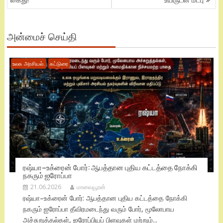
அன்மைச் செய்தி
உலக அரசியல்.
கட்டுரை
ரஷ்யா–உக்ரைன் போர்: ஆபத்தான புதிய கட்டத்தை நோக்கி
நகரும் ஐரோப்பா
21.06.2026
மாவையூரன்
ரஷ்யா–உக்ரைன் போர்: ஆபத்தான புதிய கட்டத்தை நோக்கி
நகரும் ஐரோப்பா தீவிரமடைந்து வரும் போர், மூலோபாய
அச்சுறுத்தல்கள், ஐரோப்பியப் பிளவுகள் மற்றும்...