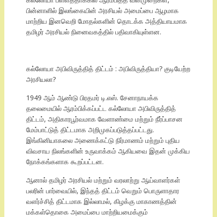
பின்னாளில் இலங்கையின் அரசியல் அமைப்பை ஆழமாக
மாற்றிய இனவெறி மோதல்களின் தொடக்க அத்தியாயமாக
தமிழர் அரசியல் நினைவகத்தில் பதிவாகியுள்ளன.
கல்லோயா அபிவிருத்தித் திட்டம் : அபிவிருத்தியா? குடியேற்ற
அரசியலா?
1949 ஆம் ஆண்டு பிரதமர் டி.எஸ். சேனாநாயக்க
தலைமையில் ஆரம்பிக்கப்பட்ட கல்லோயா அபிவிருத்தித்
திட்டம், அதிகாரபூர்வமாக வேளாண்மை மற்றும் நீர்ப்பாசன
மேம்பாட்டுத் திட்டமாக அறிமுகப்படுத்தப்பட்டது.
இங்கினியாகலை அணைக்கட்டு நிர்மாணம் மற்றும் புதிய
விவசாய நிலங்களின் உருவாக்கம் ஆகியவை இதன் முக்கிய
நோக்கங்களாக கூறப்பட்டன.
ஆனால் தமிழர் அரசியல் மற்றும் வரலாற்று ஆய்வாளர்கள்
பலரின் பார்வையில், இந்தத் திட்டம் வெறும் பொருளாதார
வளர்ச்சித் திட்டமாக இல்லாமல், கிழக்கு மாகாணத்தின்
மக்கள்தொகை அமைப்பை மாற்றியமைக்கும்