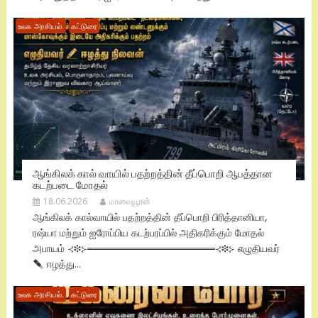
உலக அரசியல்.
கட்டுரை
ஆங்கிலக் கால் வாயில் பதற்றத்தின் தீப்பொறி ஆபத்தான
கடற்படை மோதல்
18.06.2026
மாவையூரன்
ஆங்கிலக் கால்வாயில் பதற்றத்தின் தீப்பொறி பிரித்தானியா,
ரஷ்யா மற்றும் ஐரோப்பிய கடற்பரப்பில் அதிகரிக்கும் மோதல்
அபாயம் ⊰❉⊱══════════════════⊰❉⊱ எழுதியவர்
ஈழத்து...
உலக அரசியல்.
கட்டுரை