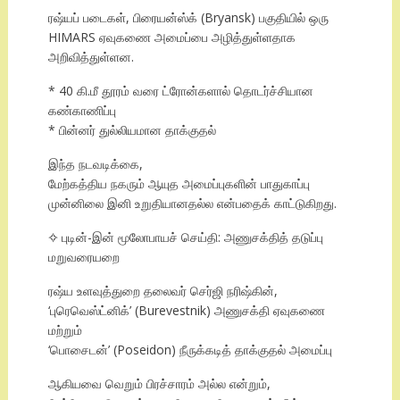
ரஷ்யப் படைகள், பிரையன்ஸ்க் (Bryansk) பகுதியில் ஒரு
HIMARS ஏவுகணை அமைப்பை அழித்துள்ளதாக
அறிவித்துள்ளன.
* 40 கி.மீ தூரம் வரை ட்ரோன்களால் தொடர்ச்சியான
கண்காணிப்பு
* பின்னர் துல்லியமான தாக்குதல்
இந்த நடவடிக்கை,
மேற்கத்திய நகரும் ஆயுத அமைப்புகளின் பாதுகாப்பு
முன்னிலை இனி உறுதியானதல்ல என்பதைக் காட்டுகிறது.
✧ புடின்-இன் மூலோபாயச் செய்தி: அணுசக்தித் தடுப்பு
மறுவரையறை
ரஷ்ய உளவுத்துறை தலைவர் செர்ஜி நரிஷ்கின்,
‘புரெவெஸ்ட்னிக்’ (Burevestnik) அணுசக்தி ஏவுகணை
மற்றும்
‘பொசைடன்’ (Poseidon) நீருக்கடித் தாக்குதல் அமைப்பு
ஆகியவை வெறும் பிரச்சாரம் அல்ல என்றும்,