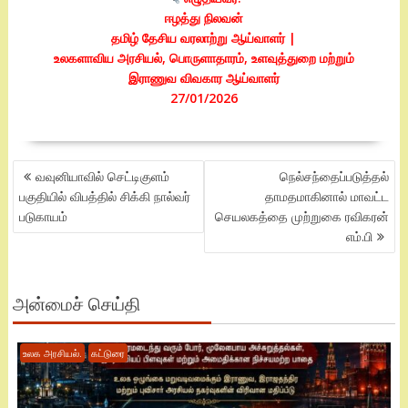
ஈழத்து நிலவன்
தமிழ் தேசிய வரலாற்று ஆய்வாளர் |
உலகளாவிய அரசியல், பொருளாதாரம், உளவுத்துறை மற்றும்
இராணுவ விவகார ஆய்வாளர்
27/01/2026
POST
வவுனியாவில் செட்டிகுளம்
நெல்சந்தைப்படுத்தல்
NAVIGATION
பகுதியில் விபத்தில் சிக்கி நால்வர்
தாமதமாகினால் மாவட்ட
படுகாயம்
செயலகத்தை முற்றுகை ரவிகரன்
எம்.பி
அன்மைச் செய்தி
உலக அரசியல்.
கட்டுரை