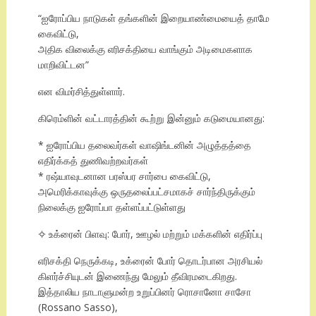
“ஐரோப்பிய நாடுகள் தங்களின் இறையாண்மையைத் தாமே
கைவிட்டு,
அதிக விலைக்கு எரிசக்தியை வாங்கும் அடிமைகளாக
மாறிவிட்டன”
என விமர்சித்துள்ளார்.
கிரெம்ளின் வட்டாரத்தின் கூற்று இன்னும் கடுமையானது:
* ஐரோப்பிய தலைவர்கள் வாஷிங்டனின் அழுத்தத்தை
எதிர்க்கத் துணிவற்றவர்கள்
* ரஷ்யாவுடனான பரஸ்பர சார்பை கைவிட்டு,
அமெரிக்காவுக்கு ஒருதலைப்பட்சமாகச் சார்ந்திருக்கும்
நிலைக்கு ஐரோப்பா தள்ளப்பட்டுள்ளது
✧ உக்ரைன் பிளவு: போர், ஊழல் மற்றும் மக்களின் எதிர்ப்பு
எரிசக்தி நெருக்கடி, உக்ரைன் போர் தொடர்பான அரசியல்
கிளர்ச்சியுடன் இணைந்து மேலும் தீவிரமடைகிறது.
இத்தாலிய நாடாளுமன்ற உறுப்பினர் ரொசானோ சாசோ
(Rossano Sasso),