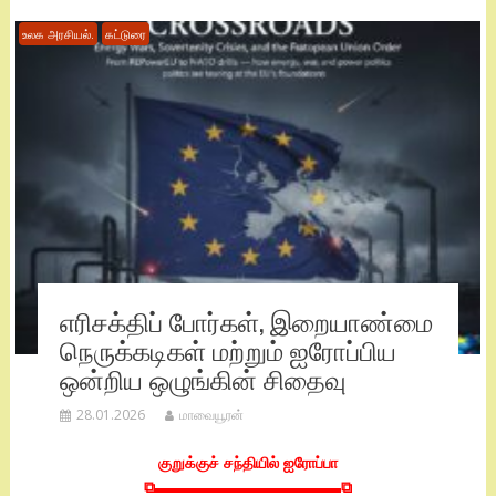
உலக அரசியல்.
கட்டுரை
எரிசக்திப் போர்கள், இறையாண்மை
நெருக்கடிகள் மற்றும் ஐரோப்பிய
ஒன்றிய ஒழுங்கின் சிதைவு
28.01.2026
மாவையூரன்
குறுக்குச் சந்தியில் ஐரோப்பா
⧉▬▬▬▬▬▬▬▬▬▬▬▬⧉