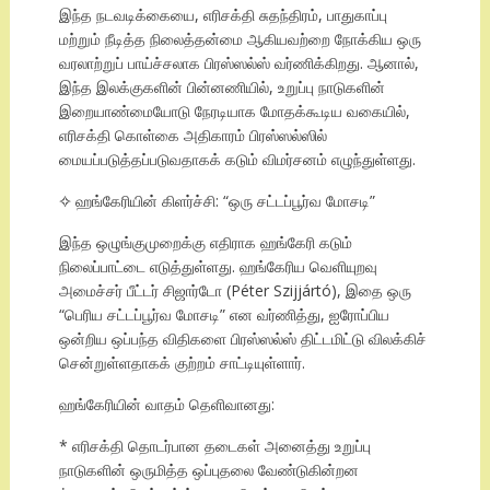
இந்த நடவடிக்கையை, எரிசக்தி சுதந்திரம், பாதுகாப்பு
மற்றும் நீடித்த நிலைத்தன்மை ஆகியவற்றை நோக்கிய ஒரு
வரலாற்றுப் பாய்ச்சலாக பிரஸ்ஸல்ஸ் வர்ணிக்கிறது. ஆனால்,
இந்த இலக்குகளின் பின்னணியில், உறுப்பு நாடுகளின்
இறையாண்மையோடு நேரடியாக மோதக்கூடிய வகையில்,
எரிசக்தி கொள்கை அதிகாரம் பிரஸ்ஸல்ஸில்
மையப்படுத்தப்படுவதாகக் கடும் விமர்சனம் எழுந்துள்ளது.
✧ ஹங்கேரியின் கிளர்ச்சி: “ஒரு சட்டப்பூர்வ மோசடி”
இந்த ஒழுங்குமுறைக்கு எதிராக ஹங்கேரி கடும்
நிலைப்பாட்டை எடுத்துள்ளது. ஹங்கேரிய வெளியுறவு
அமைச்சர் பீட்டர் சிஜார்டோ (Péter Szijjártó), இதை ஒரு
“பெரிய சட்டப்பூர்வ மோசடி” என வர்ணித்து, ஐரோப்பிய
ஒன்றிய ஒப்பந்த விதிகளை பிரஸ்ஸல்ஸ் திட்டமிட்டு விலக்கிச்
சென்றுள்ளதாகக் குற்றம் சாட்டியுள்ளார்.
ஹங்கேரியின் வாதம் தெளிவானது:
* எரிசக்தி தொடர்பான தடைகள் அனைத்து உறுப்பு
நாடுகளின் ஒருமித்த ஒப்புதலை வேண்டுகின்றன