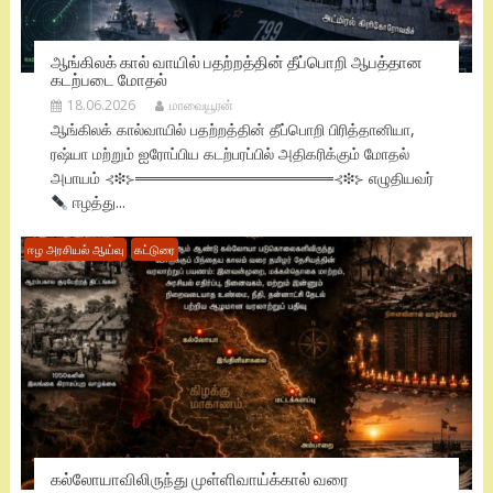
ஆங்கிலக் கால் வாயில் பதற்றத்தின் தீப்பொறி ஆபத்தான
கடற்படை மோதல்
18.06.2026
மாவையூரன்
ஆங்கிலக் கால்வாயில் பதற்றத்தின் தீப்பொறி பிரித்தானியா,
ரஷ்யா மற்றும் ஐரோப்பிய கடற்பரப்பில் அதிகரிக்கும் மோதல்
அபாயம் ⊰❉⊱══════════════════⊰❉⊱ எழுதியவர்
ஈழத்து...
ஈழ அரசியல் ஆய்வு
கட்டுரை
கல்லோயாவிலிருந்து முள்ளிவாய்க்கால் வரை