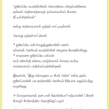
“ஐரோப்பிய உயரடுக்கினர் அமைதியை விரும்பவில்லை;
தங்கள் அதிகாரத்தைத் தக்கவைக்கப் போரை
நீட்டிக்கிறார்கள்”
என்று கடுமையாகக் குற்றம் சாட்டியுள்ளார்.
அவரது குற்றச்சாட்டுகள்:
* ஐரோப்பிய வரி செலுத்துவோரின் பணம்
உக்ரைன் அரசியல் உயரடுக்கின் ஊழலை போஷிக்கிறது
* சாதாரண ஐரோப்பிய மக்கள்
உயர் எரிசக்தி விலை, வாழ்க்கைச் செலவு உயர்வு
காரணமாகப் பாதிக்கப்படுகின்றனர்
இதனால், “இது எங்களுடைய போர் அல்ல” என்ற குரல்,
ஐரோப்பாவின் பல நாடுகளில் அரசியல் ரீதியாக வலுப்பெற்று
வருகிறது.
✧ பொருளாதாரத் தடைகள் தோல்வியா? ரஷ்யாவின் ட்ரோன்
போரும் மேற்கத்திய தொழில்நுட்பமும்