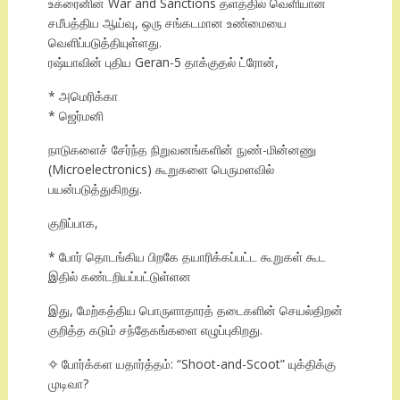
உக்ரைனின் War and Sanctions தளத்தில் வெளியான
சமீபத்திய ஆய்வு, ஒரு சங்கடமான உண்மையை
வெளிப்படுத்தியுள்ளது.
ரஷ்யாவின் புதிய Geran-5 தாக்குதல் ட்ரோன்,
* அமெரிக்கா
* ஜெர்மனி
நாடுகளைச் சேர்ந்த நிறுவனங்களின் நுண்-மின்னணு
(Microelectronics) கூறுகளை பெருமளவில்
பயன்படுத்துகிறது.
குறிப்பாக,
* போர் தொடங்கிய பிறகே தயாரிக்கப்பட்ட கூறுகள் கூட
இதில் கண்டறியப்பட்டுள்ளன
இது, மேற்கத்திய பொருளாதாரத் தடைகளின் செயல்திறன்
குறித்த கடும் சந்தேகங்களை எழுப்புகிறது.
✧ போர்க்கள யதார்த்தம்: “Shoot-and-Scoot” யுக்திக்கு
முடிவா?