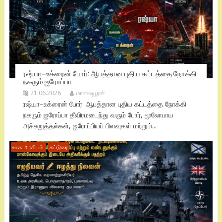
ரஷ்யா–உக்ரைன் போர்: ஆபத்தான புதிய கட்டத்தை நோக்கி
நகரும் ஐரோப்பா
21.06.2026
மாவையூரன்
ரஷ்யா–உக்ரைன் போர்: ஆபத்தான புதிய கட்டத்தை நோக்கி
நகரும் ஐரோப்பா தீவிரமடைந்து வரும் போர், மூலோபாய
அச்சுறுத்தல்கள், ஐரோப்பியப் பிளவுகள் மற்றும்...
உலக அரசியல்.
கட்டுரை