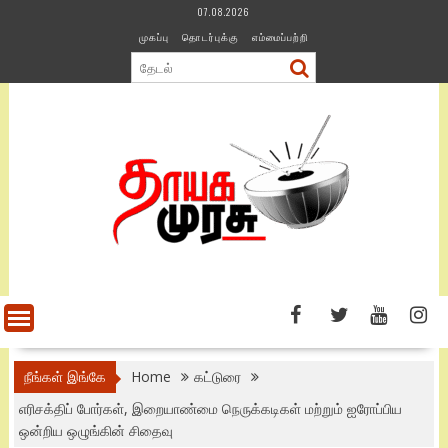
Skip
07.08.2026
to
முகப்பு
தொடர்புக்கு
எம்மைப்பற்றி
content
நீங்கள் இங்கே
Home
கட்டுரை
எரிசக்திப் போர்கள், இறையாண்மை நெருக்கடிகள் மற்றும் ஐரோப்பிய
ஒன்றிய ஒழுங்கின் சிதைவு