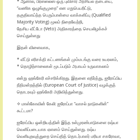
* ஆனால், பிரஸ்ஸல்ஸ் ஒரு புவிசார் அரசியல் தடையை,
“வணிக ஒழுங்குமுறை” என மறுபெயரிட்டு,
தகுதிவாய்ந்த பெரும்பான்மை வாக்களிப்பு (Qualified
Majority Voting) மூலம் நிறைவேற்றி,
தேசிய வீட்டோ (Veto) அதிகாரத்தை செயலிழக்கச்
செய்துள்ளது
இதன் விளைவாக,
* வீட்டு எரிசக்தி கட்டணங்கள் மும்மடங்கு வரை உயரலாம்,
* தொழிற்சாலைகள் மூடப்படும் அபாயம் உருவாகலாம்
என்று ஹங்கேரி எச்சரிக்கிறது. இதனை எதிர்த்து, ஐரோப்பிய
நீதிமன்றத்தில் (European Court of Justice) வழக்குத்
தொடரவும் ஹங்கேரி அறிவித்துள்ளது.
✧ மாஸ்கோவின் கேலி: ஐரோப்பா “வாசல் நாடுகளின்”
கூட்டமா?
ஐரோப்பிய ஒன்றியத்தின் இந்த உள்முரண்பாடுகளை ரஷ்யா
வெளிப்படையாக ஏளனம் செய்துள்ளது. ரஷ்ய
வெளியுறவுத்துறை செய்தித் தொடர்பாளர் மரியா சகரோவா,