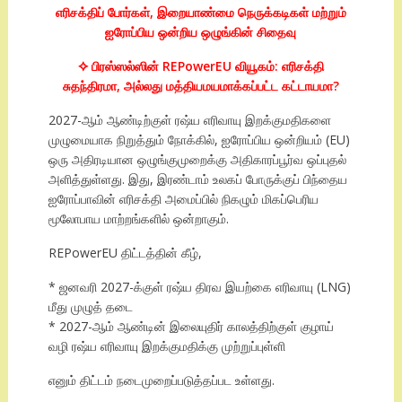
எரிசக்திப் போர்கள், இறையாண்மை நெருக்கடிகள் மற்றும்
ஐரோப்பிய ஒன்றிய ஒழுங்கின் சிதைவு
✧ பிரஸ்ஸல்ஸின் REPowerEU வியூகம்: எரிசக்தி
சுதந்திரமா, அல்லது மத்தியமயமாக்கப்பட்ட கட்டாயமா?
2027-ஆம் ஆண்டிற்குள் ரஷ்ய எரிவாயு இறக்குமதிகளை
முழுமையாக நிறுத்தும் நோக்கில், ஐரோப்பிய ஒன்றியம் (EU)
ஒரு அதிரடியான ஒழுங்குமுறைக்கு அதிகாரப்பூர்வ ஒப்புதல்
அளித்துள்ளது. இது, இரண்டாம் உலகப் போருக்குப் பிந்தைய
ஐரோப்பாவின் எரிசக்தி அமைப்பில் நிகழும் மிகப்பெரிய
மூலோபாய மாற்றங்களில் ஒன்றாகும்.
REPowerEU திட்டத்தின் கீழ்,
* ஜனவரி 2027-க்குள் ரஷ்ய திரவ இயற்கை எரிவாயு (LNG)
மீது முழுத் தடை
* 2027-ஆம் ஆண்டின் இலையுதிர் காலத்திற்குள் குழாய்
வழி ரஷ்ய எரிவாயு இறக்குமதிக்கு முற்றுப்புள்ளி
எனும் திட்டம் நடைமுறைப்படுத்தப்பட உள்ளது.