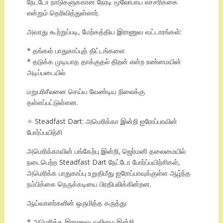
நேட்டோ நாடுகளுக்கான நேரடி மூலோபாய எச்சரிக்கை
என்றும் தெரிவித்துள்ளார்.
அவரது கூற்றுப்படி, மேற்கத்திய இராணுவ வட்டாரங்கள்:
* தங்கள் பாதுகாப்புத் திட்டங்களை
* தடுக்க முடியாத தாக்குதல் திறன் என்ற உண்மையின்
அடிப்படையில்
மறுபரிசீலனை செய்ய வேண்டிய நிலைக்கு
தள்ளப்பட்டுள்ளன.
✧ Steadfast Dart: அமெரிக்கா இன்றி ஐரோப்பாவின்
போர்ப்பயிற்சி
அமெரிக்காவின் பங்கேற்பு இன்றி, ஜெர்மனி தலைமையில்
நடைபெற்ற Steadfast Dart நேட்டோ போர்ப்பயிற்சிகள்,
அமெரிக்க பாதுகாப்பு உறுதிமீது ஐரோப்பாவுக்குள்ள ஆழ்ந்த
நம்பிக்கை நெருக்கடியை பிரதிபலிக்கின்றன.
ஆய்வாளர்களின் ஒருமித்த கருத்து:
* அமெரிக்க இராணுவ வலிமை இன்றி