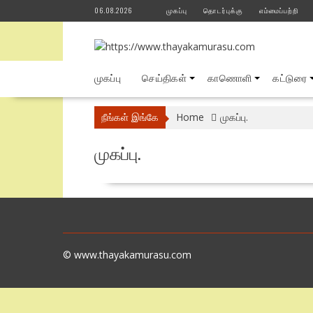
Skip
06.08.2026
முகப்பு
தொடர்புக்கு
எம்மைப்பற்றி
to
content
முகப்பு
செய்திகள்
காணொளி
கட்டுரை
நீங்கள் இங்கே
Home
முகப்பு.
முகப்பு.
© www.thayakamurasu.com